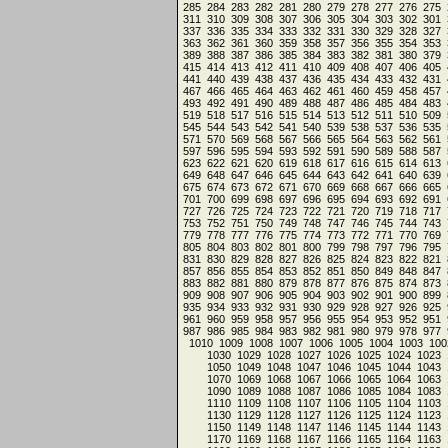
285
284
283
282
281
280
279
278
277
276
275
311
310
309
308
307
306
305
304
303
302
301
337
336
335
334
333
332
331
330
329
328
327
363
362
361
360
359
358
357
356
355
354
353
389
388
387
386
385
384
383
382
381
380
379
415
414
413
412
411
410
409
408
407
406
405
441
440
439
438
437
436
435
434
433
432
431
467
466
465
464
463
462
461
460
459
458
457
493
492
491
490
489
488
487
486
485
484
483
519
518
517
516
515
514
513
512
511
510
509
545
544
543
542
541
540
539
538
537
536
535
571
570
569
568
567
566
565
564
563
562
561
597
596
595
594
593
592
591
590
589
588
587
623
622
621
620
619
618
617
616
615
614
613
649
648
647
646
645
644
643
642
641
640
639
675
674
673
672
671
670
669
668
667
666
665
701
700
699
698
697
696
695
694
693
692
691
727
726
725
724
723
722
721
720
719
718
717
753
752
751
750
749
748
747
746
745
744
743
779
778
777
776
775
774
773
772
771
770
769
805
804
803
802
801
800
799
798
797
796
795
831
830
829
828
827
826
825
824
823
822
821
857
856
855
854
853
852
851
850
849
848
847
883
882
881
880
879
878
877
876
875
874
873
909
908
907
906
905
904
903
902
901
900
899
935
934
933
932
931
930
929
928
927
926
925
961
960
959
958
957
956
955
954
953
952
951
987
986
985
984
983
982
981
980
979
978
977
1010
1009
1008
1007
1006
1005
1004
1003
100
1030
1029
1028
1027
1026
1025
1024
1023
1050
1049
1048
1047
1046
1045
1044
1043
1070
1069
1068
1067
1066
1065
1064
1063
1090
1089
1088
1087
1086
1085
1084
1083
1110
1109
1108
1107
1106
1105
1104
1103
1130
1129
1128
1127
1126
1125
1124
1123
1150
1149
1148
1147
1146
1145
1144
1143
1170
1169
1168
1167
1166
1165
1164
1163