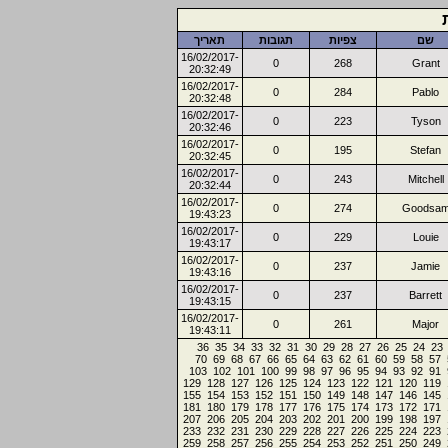
שם
צפיות
תגובות
תאריך
16/02/2017-
0
268
Grant
20:32:49
16/02/2017-
0
284
Pablo
20:32:48
16/02/2017-
0
223
Tyson
20:32:46
16/02/2017-
0
195
Stefan
20:32:45
16/02/2017-
0
243
Mitchell
20:32:44
16/02/2017-
0
274
Goodsa
19:43:23
16/02/2017-
0
229
Louie
19:43:17
16/02/2017-
0
237
Jamie
19:43:16
16/02/2017-
0
237
Barrett
19:43:15
16/02/2017-
0
261
Major
19:43:11
36
35
34
33
32
31
30
29
28
27
26
25
24
23
70
69
68
67
66
65
64
63
62
61
60
59
58
57
103
102
101
100
99
98
97
96
95
94
93
92
91
129
128
127
126
125
124
123
122
121
120
119
155
154
153
152
151
150
149
148
147
146
145
181
180
179
178
177
176
175
174
173
172
171
207
206
205
204
203
202
201
200
199
198
197
233
232
231
230
229
228
227
226
225
224
223
259
258
257
256
255
254
253
252
251
250
249