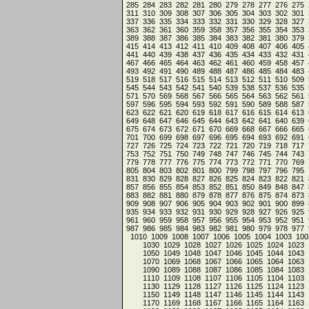
285
284
283
282
281
280
279
278
277
276
275
311
310
309
308
307
306
305
304
303
302
301
337
336
335
334
333
332
331
330
329
328
327
363
362
361
360
359
358
357
356
355
354
353
389
388
387
386
385
384
383
382
381
380
379
415
414
413
412
411
410
409
408
407
406
405
441
440
439
438
437
436
435
434
433
432
431
467
466
465
464
463
462
461
460
459
458
457
493
492
491
490
489
488
487
486
485
484
483
519
518
517
516
515
514
513
512
511
510
509
545
544
543
542
541
540
539
538
537
536
535
571
570
569
568
567
566
565
564
563
562
561
597
596
595
594
593
592
591
590
589
588
587
623
622
621
620
619
618
617
616
615
614
613
649
648
647
646
645
644
643
642
641
640
639
675
674
673
672
671
670
669
668
667
666
665
701
700
699
698
697
696
695
694
693
692
691
727
726
725
724
723
722
721
720
719
718
717
753
752
751
750
749
748
747
746
745
744
743
779
778
777
776
775
774
773
772
771
770
769
805
804
803
802
801
800
799
798
797
796
795
831
830
829
828
827
826
825
824
823
822
821
857
856
855
854
853
852
851
850
849
848
847
883
882
881
880
879
878
877
876
875
874
873
909
908
907
906
905
904
903
902
901
900
899
935
934
933
932
931
930
929
928
927
926
925
961
960
959
958
957
956
955
954
953
952
951
987
986
985
984
983
982
981
980
979
978
977
1010
1009
1008
1007
1006
1005
1004
1003
100
1030
1029
1028
1027
1026
1025
1024
1023
1050
1049
1048
1047
1046
1045
1044
1043
1070
1069
1068
1067
1066
1065
1064
1063
1090
1089
1088
1087
1086
1085
1084
1083
1110
1109
1108
1107
1106
1105
1104
1103
1130
1129
1128
1127
1126
1125
1124
1123
1150
1149
1148
1147
1146
1145
1144
1143
1170
1169
1168
1167
1166
1165
1164
1163