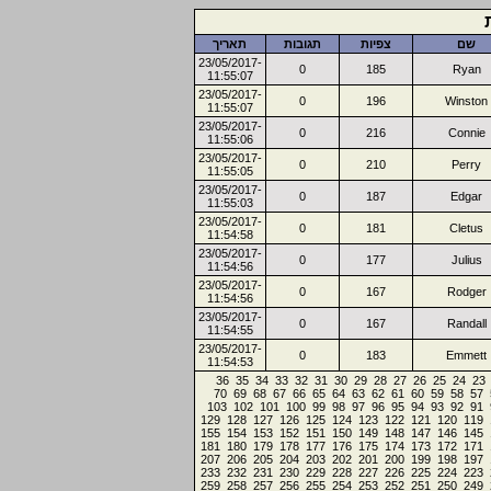
שם
צפיות
תגובות
תאריך
23/05/2017-
0
185
Ryan
11:55:07
23/05/2017-
0
196
Winston
11:55:07
23/05/2017-
0
216
Connie
11:55:06
23/05/2017-
0
210
Perry
11:55:05
23/05/2017-
0
187
Edgar
11:55:03
23/05/2017-
0
181
Cletus
11:54:58
23/05/2017-
0
177
Julius
11:54:56
23/05/2017-
0
167
Rodger
11:54:56
23/05/2017-
0
167
Randall
11:54:55
23/05/2017-
0
183
Emmett
11:54:53
36
35
34
33
32
31
30
29
28
27
26
25
24
23
70
69
68
67
66
65
64
63
62
61
60
59
58
57
103
102
101
100
99
98
97
96
95
94
93
92
91
129
128
127
126
125
124
123
122
121
120
119
155
154
153
152
151
150
149
148
147
146
145
181
180
179
178
177
176
175
174
173
172
171
207
206
205
204
203
202
201
200
199
198
197
233
232
231
230
229
228
227
226
225
224
223
259
258
257
256
255
254
253
252
251
250
249