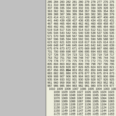
285
284
283
282
281
280
279
278
277
276
275
311
310
309
308
307
306
305
304
303
302
301
337
336
335
334
333
332
331
330
329
328
327
363
362
361
360
359
358
357
356
355
354
353
389
388
387
386
385
384
383
382
381
380
379
415
414
413
412
411
410
409
408
407
406
405
441
440
439
438
437
436
435
434
433
432
431
467
466
465
464
463
462
461
460
459
458
457
493
492
491
490
489
488
487
486
485
484
483
519
518
517
516
515
514
513
512
511
510
509
545
544
543
542
541
540
539
538
537
536
535
571
570
569
568
567
566
565
564
563
562
561
597
596
595
594
593
592
591
590
589
588
587
623
622
621
620
619
618
617
616
615
614
613
649
648
647
646
645
644
643
642
641
640
639
675
674
673
672
671
670
669
668
667
666
665
701
700
699
698
697
696
695
694
693
692
691
727
726
725
724
723
722
721
720
719
718
717
753
752
751
750
749
748
747
746
745
744
743
779
778
777
776
775
774
773
772
771
770
769
805
804
803
802
801
800
799
798
797
796
795
831
830
829
828
827
826
825
824
823
822
821
857
856
855
854
853
852
851
850
849
848
847
883
882
881
880
879
878
877
876
875
874
873
909
908
907
906
905
904
903
902
901
900
899
935
934
933
932
931
930
929
928
927
926
925
961
960
959
958
957
956
955
954
953
952
951
987
986
985
984
983
982
981
980
979
978
977
1010
1009
1008
1007
1006
1005
1004
1003
100
1030
1029
1028
1027
1026
1025
1024
1023
1050
1049
1048
1047
1046
1045
1044
1043
1070
1069
1068
1067
1066
1065
1064
1063
1090
1089
1088
1087
1086
1085
1084
1083
1110
1109
1108
1107
1106
1105
1104
1103
1130
1129
1128
1127
1126
1125
1124
1123
1150
1149
1148
1147
1146
1145
1144
1143
1170
1169
1168
1167
1166
1165
1164
1163