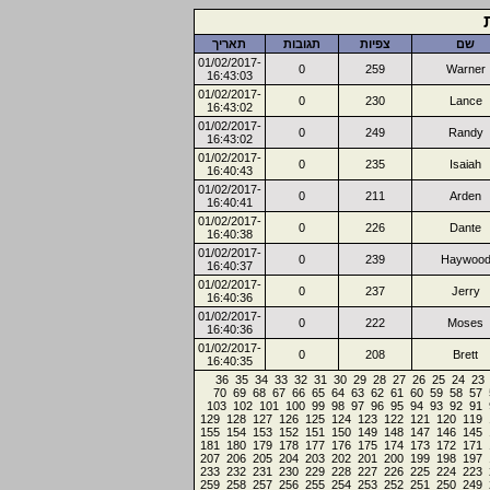
שם
צפיות
תגובות
תאריך
01/02/2017-
0
259
Warner
16:43:03
01/02/2017-
0
230
Lance
16:43:02
01/02/2017-
0
249
Randy
16:43:02
01/02/2017-
0
235
Isaiah
16:40:43
01/02/2017-
0
211
Arden
16:40:41
01/02/2017-
0
226
Dante
16:40:38
01/02/2017-
0
239
Haywoo
16:40:37
01/02/2017-
0
237
Jerry
16:40:36
01/02/2017-
0
222
Moses
16:40:36
01/02/2017-
0
208
Brett
16:40:35
36
35
34
33
32
31
30
29
28
27
26
25
24
23
70
69
68
67
66
65
64
63
62
61
60
59
58
57
103
102
101
100
99
98
97
96
95
94
93
92
91
129
128
127
126
125
124
123
122
121
120
119
155
154
153
152
151
150
149
148
147
146
145
181
180
179
178
177
176
175
174
173
172
171
207
206
205
204
203
202
201
200
199
198
197
233
232
231
230
229
228
227
226
225
224
223
259
258
257
256
255
254
253
252
251
250
249