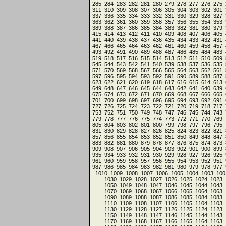
285
284
283
282
281
280
279
278
277
276
275
311
310
309
308
307
306
305
304
303
302
301
337
336
335
334
333
332
331
330
329
328
327
363
362
361
360
359
358
357
356
355
354
353
389
388
387
386
385
384
383
382
381
380
379
415
414
413
412
411
410
409
408
407
406
405
441
440
439
438
437
436
435
434
433
432
431
467
466
465
464
463
462
461
460
459
458
457
493
492
491
490
489
488
487
486
485
484
483
519
518
517
516
515
514
513
512
511
510
509
545
544
543
542
541
540
539
538
537
536
535
571
570
569
568
567
566
565
564
563
562
561
597
596
595
594
593
592
591
590
589
588
587
623
622
621
620
619
618
617
616
615
614
613
649
648
647
646
645
644
643
642
641
640
639
675
674
673
672
671
670
669
668
667
666
665
701
700
699
698
697
696
695
694
693
692
691
727
726
725
724
723
722
721
720
719
718
717
753
752
751
750
749
748
747
746
745
744
743
779
778
777
776
775
774
773
772
771
770
769
805
804
803
802
801
800
799
798
797
796
795
831
830
829
828
827
826
825
824
823
822
821
857
856
855
854
853
852
851
850
849
848
847
883
882
881
880
879
878
877
876
875
874
873
909
908
907
906
905
904
903
902
901
900
899
935
934
933
932
931
930
929
928
927
926
925
961
960
959
958
957
956
955
954
953
952
951
987
986
985
984
983
982
981
980
979
978
977
1010
1009
1008
1007
1006
1005
1004
1003
100
1030
1029
1028
1027
1026
1025
1024
1023
1050
1049
1048
1047
1046
1045
1044
1043
1070
1069
1068
1067
1066
1065
1064
1063
1090
1089
1088
1087
1086
1085
1084
1083
1110
1109
1108
1107
1106
1105
1104
1103
1130
1129
1128
1127
1126
1125
1124
1123
1150
1149
1148
1147
1146
1145
1144
1143
1170
1169
1168
1167
1166
1165
1164
1163