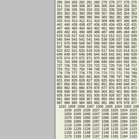
285
284
283
282
281
280
279
278
277
276
275
311
310
309
308
307
306
305
304
303
302
301
337
336
335
334
333
332
331
330
329
328
327
363
362
361
360
359
358
357
356
355
354
353
389
388
387
386
385
384
383
382
381
380
379
415
414
413
412
411
410
409
408
407
406
405
441
440
439
438
437
436
435
434
433
432
431
467
466
465
464
463
462
461
460
459
458
457
493
492
491
490
489
488
487
486
485
484
483
519
518
517
516
515
514
513
512
511
510
509
545
544
543
542
541
540
539
538
537
536
535
571
570
569
568
567
566
565
564
563
562
561
597
596
595
594
593
592
591
590
589
588
587
623
622
621
620
619
618
617
616
615
614
613
649
648
647
646
645
644
643
642
641
640
639
675
674
673
672
671
670
669
668
667
666
665
701
700
699
698
697
696
695
694
693
692
691
727
726
725
724
723
722
721
720
719
718
717
753
752
751
750
749
748
747
746
745
744
743
779
778
777
776
775
774
773
772
771
770
769
805
804
803
802
801
800
799
798
797
796
795
831
830
829
828
827
826
825
824
823
822
821
857
856
855
854
853
852
851
850
849
848
847
883
882
881
880
879
878
877
876
875
874
873
909
908
907
906
905
904
903
902
901
900
899
935
934
933
932
931
930
929
928
927
926
925
961
960
959
958
957
956
955
954
953
952
951
987
986
985
984
983
982
981
980
979
978
977
1010
1009
1008
1007
1006
1005
1004
1003
100
1030
1029
1028
1027
1026
1025
1024
1023
1050
1049
1048
1047
1046
1045
1044
1043
1070
1069
1068
1067
1066
1065
1064
1063
1090
1089
1088
1087
1086
1085
1084
1083
1110
1109
1108
1107
1106
1105
1104
1103
1130
1129
1128
1127
1126
1125
1124
1123
1150
1149
1148
1147
1146
1145
1144
1143
1170
1169
1168
1167
1166
1165
1164
1163