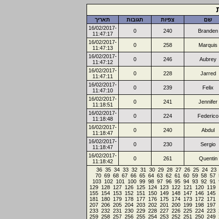
שם
צפיות
תגובות
תאריך
16/02/2017-
0
240
Branden
11:47:17
16/02/2017-
0
258
Marquis
11:47:13
16/02/2017-
0
246
Aubrey
11:47:12
16/02/2017-
0
228
Jarred
11:47:11
16/02/2017-
0
239
Felix
11:47:10
16/02/2017-
0
241
Jennifer
11:18:51
16/02/2017-
0
224
Federico
11:18:48
16/02/2017-
0
240
Abdul
11:18:47
16/02/2017-
0
230
Sergio
11:18:47
16/02/2017-
0
261
Quentin
11:18:42
36
35
34
33
32
31
30
29
28
27
26
25
24
23
70
69
68
67
66
65
64
63
62
61
60
59
58
57
103
102
101
100
99
98
97
96
95
94
93
92
91
129
128
127
126
125
124
123
122
121
120
119
155
154
153
152
151
150
149
148
147
146
145
181
180
179
178
177
176
175
174
173
172
171
207
206
205
204
203
202
201
200
199
198
197
233
232
231
230
229
228
227
226
225
224
223
259
258
257
256
255
254
253
252
251
250
249