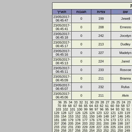
שם
צפיות
תגובות
תאריך
23/05/2017-
0
199
Jewell
06:45:47
23/05/2017-
0
208
Ernesto
06:45:41
23/05/2017-
0
242
Jocelyn
06:45:18
23/05/2017-
0
213
Dudley
06:45:17
23/05/2017-
0
227
Madelyn
06:45:16
23/05/2017-
0
224
Jared
06:45:13
23/05/2017-
0
233
Roscoe
06:45:11
23/05/2017-
0
211
Brianna
06:45:09
23/05/2017-
0
232
Rufus
06:45:07
23/05/2017-
0
211
Alvin
06:45:06
36
35
34
33
32
31
30
29
28
27
26
25
24
23
70
69
68
67
66
65
64
63
62
61
60
59
58
57
103
102
101
100
99
98
97
96
95
94
93
92
91
129
128
127
126
125
124
123
122
121
120
119
155
154
153
152
151
150
149
148
147
146
145
181
180
179
178
177
176
175
174
173
172
171
207
206
205
204
203
202
201
200
199
198
197
233
232
231
230
229
228
227
226
225
224
223
259
258
257
256
255
254
253
252
251
250
249