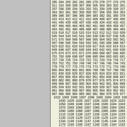
285
284
283
282
281
280
279
278
277
276
275
311
310
309
308
307
306
305
304
303
302
301
337
336
335
334
333
332
331
330
329
328
327
363
362
361
360
359
358
357
356
355
354
353
389
388
387
386
385
384
383
382
381
380
379
415
414
413
412
411
410
409
408
407
406
405
441
440
439
438
437
436
435
434
433
432
431
467
466
465
464
463
462
461
460
459
458
457
493
492
491
490
489
488
487
486
485
484
483
519
518
517
516
515
514
513
512
511
510
509
545
544
543
542
541
540
539
538
537
536
535
571
570
569
568
567
566
565
564
563
562
561
597
596
595
594
593
592
591
590
589
588
587
623
622
621
620
619
618
617
616
615
614
613
649
648
647
646
645
644
643
642
641
640
639
675
674
673
672
671
670
669
668
667
666
665
701
700
699
698
697
696
695
694
693
692
691
727
726
725
724
723
722
721
720
719
718
717
753
752
751
750
749
748
747
746
745
744
743
779
778
777
776
775
774
773
772
771
770
769
805
804
803
802
801
800
799
798
797
796
795
831
830
829
828
827
826
825
824
823
822
821
857
856
855
854
853
852
851
850
849
848
847
883
882
881
880
879
878
877
876
875
874
873
909
908
907
906
905
904
903
902
901
900
899
935
934
933
932
931
930
929
928
927
926
925
961
960
959
958
957
956
955
954
953
952
951
987
986
985
984
983
982
981
980
979
978
977
1010
1009
1008
1007
1006
1005
1004
1003
100
1030
1029
1028
1027
1026
1025
1024
1023
1050
1049
1048
1047
1046
1045
1044
1043
1070
1069
1068
1067
1066
1065
1064
1063
1090
1089
1088
1087
1086
1085
1084
1083
1110
1109
1108
1107
1106
1105
1104
1103
1130
1129
1128
1127
1126
1125
1124
1123
1150
1149
1148
1147
1146
1145
1144
1143
1170
1169
1168
1167
1166
1165
1164
1163