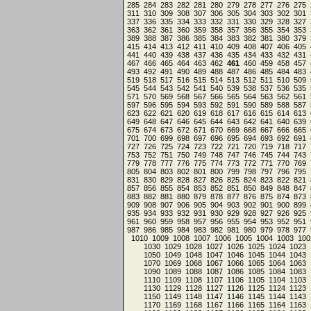
285
284
283
282
281
280
279
278
277
276
275
311
310
309
308
307
306
305
304
303
302
301
337
336
335
334
333
332
331
330
329
328
327
363
362
361
360
359
358
357
356
355
354
353
389
388
387
386
385
384
383
382
381
380
379
415
414
413
412
411
410
409
408
407
406
405
441
440
439
438
437
436
435
434
433
432
431
467
466
465
464
463
462
461
460
459
458
457
493
492
491
490
489
488
487
486
485
484
483
519
518
517
516
515
514
513
512
511
510
509
545
544
543
542
541
540
539
538
537
536
535
571
570
569
568
567
566
565
564
563
562
561
597
596
595
594
593
592
591
590
589
588
587
623
622
621
620
619
618
617
616
615
614
613
649
648
647
646
645
644
643
642
641
640
639
675
674
673
672
671
670
669
668
667
666
665
701
700
699
698
697
696
695
694
693
692
691
727
726
725
724
723
722
721
720
719
718
717
753
752
751
750
749
748
747
746
745
744
743
779
778
777
776
775
774
773
772
771
770
769
805
804
803
802
801
800
799
798
797
796
795
831
830
829
828
827
826
825
824
823
822
821
857
856
855
854
853
852
851
850
849
848
847
883
882
881
880
879
878
877
876
875
874
873
909
908
907
906
905
904
903
902
901
900
899
935
934
933
932
931
930
929
928
927
926
925
961
960
959
958
957
956
955
954
953
952
951
987
986
985
984
983
982
981
980
979
978
977
1010
1009
1008
1007
1006
1005
1004
1003
100
1030
1029
1028
1027
1026
1025
1024
1023
1050
1049
1048
1047
1046
1045
1044
1043
1070
1069
1068
1067
1066
1065
1064
1063
1090
1089
1088
1087
1086
1085
1084
1083
1110
1109
1108
1107
1106
1105
1104
1103
1130
1129
1128
1127
1126
1125
1124
1123
1150
1149
1148
1147
1146
1145
1144
1143
1170
1169
1168
1167
1166
1165
1164
1163