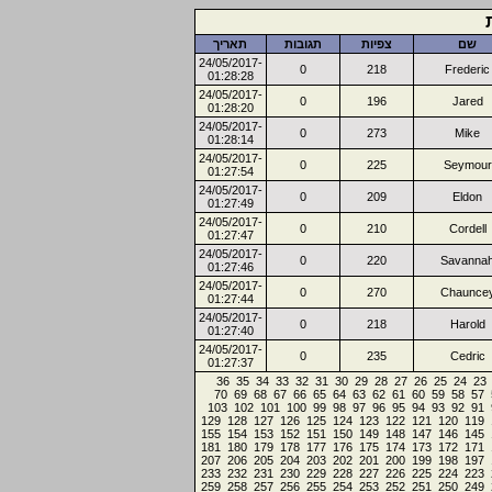
שם
צפיות
תגובות
תאריך
24/05/2017-
0
218
Frederic
01:28:28
24/05/2017-
0
196
Jared
01:28:20
24/05/2017-
0
273
Mike
01:28:14
24/05/2017-
0
225
Seymour
01:27:54
24/05/2017-
0
209
Eldon
01:27:49
24/05/2017-
0
210
Cordell
01:27:47
24/05/2017-
0
220
Savanna
01:27:46
24/05/2017-
0
270
Chaunce
01:27:44
24/05/2017-
0
218
Harold
01:27:40
24/05/2017-
0
235
Cedric
01:27:37
36
35
34
33
32
31
30
29
28
27
26
25
24
23
70
69
68
67
66
65
64
63
62
61
60
59
58
57
103
102
101
100
99
98
97
96
95
94
93
92
91
129
128
127
126
125
124
123
122
121
120
119
155
154
153
152
151
150
149
148
147
146
145
181
180
179
178
177
176
175
174
173
172
171
207
206
205
204
203
202
201
200
199
198
197
233
232
231
230
229
228
227
226
225
224
223
259
258
257
256
255
254
253
252
251
250
249