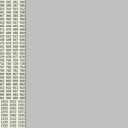
263
262
261
260
289
288
287
286
315
314
313
312
341
340
339
338
367
366
365
364
393
392
391
390
419
418
417
416
445
444
443
442
471
470
469
468
497
496
495
494
523
522
521
520
549
548
547
546
575
574
573
572
601
600
599
598
627
626
625
624
653
652
651
650
679
678
677
676
705
704
703
702
731
730
729
728
757
756
755
754
783
782
781
780
809
808
807
806
835
834
833
832
861
860
859
858
887
886
885
884
913
912
911
910
939
938
937
936
965
964
963
962
991
990
989
988
1013
1012
1011
1033
1032
1031
1053
1052
1051
1073
1072
1071
1093
1092
1091
1113
1112
1111
1133
1132
1131
1153
1152
1151