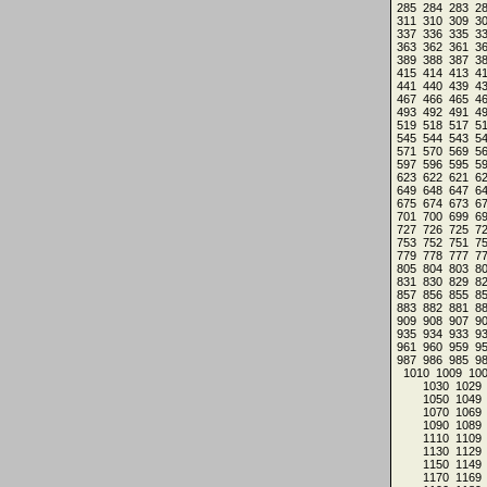
285
284
283
2
311
310
309
3
337
336
335
3
363
362
361
3
389
388
387
3
415
414
413
4
441
440
439
4
467
466
465
4
493
492
491
4
519
518
517
5
545
544
543
5
571
570
569
5
597
596
595
5
623
622
621
6
649
648
647
6
675
674
673
6
701
700
699
6
727
726
725
7
753
752
751
7
779
778
777
7
805
804
803
8
831
830
829
8
857
856
855
8
883
882
881
8
909
908
907
9
935
934
933
9
961
960
959
9
987
986
985
9
1010
1009
10
1030
1029
1050
1049
1070
1069
1090
1089
1110
1109
1130
1129
1150
1149
1170
1169