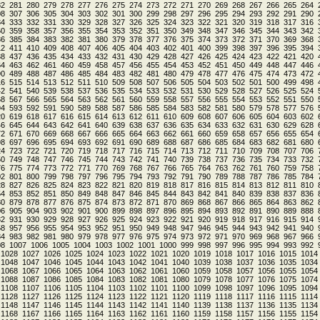
82
281
280
279
278
277
276
275
274
273
272
271
270
269
268
267
266
265
264
08
307
306
305
304
303
302
301
300
299
298
297
296
295
294
293
292
291
290
34
333
332
331
330
329
328
327
326
325
324
323
322
321
320
319
318
317
316
60
359
358
357
356
355
354
353
352
351
350
349
348
347
346
345
344
343
342
86
385
384
383
382
381
380
379
378
377
376
375
374
373
372
371
370
369
368
12
411
410
409
408
407
406
405
404
403
402
401
400
399
398
397
396
395
394
38
437
436
435
434
433
432
431
430
429
428
427
426
425
424
423
422
421
420
64
463
462
461
460
459
458
457
456
455
454
453
452
451
450
449
448
447
446
90
489
488
487
486
485
484
483
482
481
480
479
478
477
476
475
474
473
472
16
515
514
513
512
511
510
509
508
507
506
505
504
503
502
501
500
499
498
42
541
540
539
538
537
536
535
534
533
532
531
530
529
528
527
526
525
524
68
567
566
565
564
563
562
561
560
559
558
557
556
555
554
553
552
551
550
94
593
592
591
590
589
588
587
586
585
584
583
582
581
580
579
578
577
576
20
619
618
617
616
615
614
613
612
611
610
609
608
607
606
605
604
603
602
46
645
644
643
642
641
640
639
638
637
636
635
634
633
632
631
630
629
628
72
671
670
669
668
667
666
665
664
663
662
661
660
659
658
657
656
655
654
98
697
696
695
694
693
692
691
690
689
688
687
686
685
684
683
682
681
680
24
723
722
721
720
719
718
717
716
715
714
713
712
711
710
709
708
707
706
50
749
748
747
746
745
744
743
742
741
740
739
738
737
736
735
734
733
732
76
775
774
773
772
771
770
769
768
767
766
765
764
763
762
761
760
759
758
02
801
800
799
798
797
796
795
794
793
792
791
790
789
788
787
786
785
784
28
827
826
825
824
823
822
821
820
819
818
817
816
815
814
813
812
811
810
54
853
852
851
850
849
848
847
846
845
844
843
842
841
840
839
838
837
836
80
879
878
877
876
875
874
873
872
871
870
869
868
867
866
865
864
863
862
06
905
904
903
902
901
900
899
898
897
896
895
894
893
892
891
890
889
888
32
931
930
929
928
927
926
925
924
923
922
921
920
919
918
917
916
915
914
58
957
956
955
954
953
952
951
950
949
948
947
946
945
944
943
942
941
940
84
983
982
981
980
979
978
977
976
975
974
973
972
971
970
969
968
967
966
08
1007
1006
1005
1004
1003
1002
1001
1000
999
998
997
996
995
994
993
992
1028
1027
1026
1025
1024
1023
1022
1021
1020
1019
1018
1017
1016
1015
1014
1048
1047
1046
1045
1044
1043
1042
1041
1040
1039
1038
1037
1036
1035
1034
1068
1067
1066
1065
1064
1063
1062
1061
1060
1059
1058
1057
1056
1055
1054
1088
1087
1086
1085
1084
1083
1082
1081
1080
1079
1078
1077
1076
1075
1074
1108
1107
1106
1105
1104
1103
1102
1101
1100
1099
1098
1097
1096
1095
1094
1128
1127
1126
1125
1124
1123
1122
1121
1120
1119
1118
1117
1116
1115
1114
1148
1147
1146
1145
1144
1143
1142
1141
1140
1139
1138
1137
1136
1135
1134
1168
1167
1166
1165
1164
1163
1162
1161
1160
1159
1158
1157
1156
1155
1154