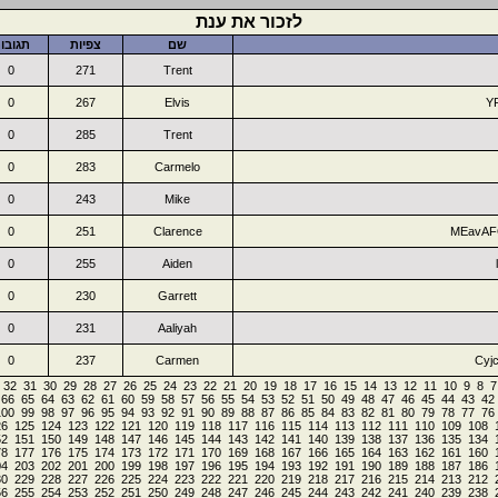
לזכור את ענת
שם
צפיות
תגובו
0
271
Trent
0
267
Elvis
Y
0
285
Trent
0
283
Carmelo
0
243
Mike
0
251
Clarence
MEavAF
0
255
Aiden
0
230
Garrett
0
231
Aaliyah
0
237
Carmen
Cyj
32
31
30
29
28
27
26
25
24
23
22
21
20
19
18
17
16
15
14
13
12
11
10
9
8
7
66
65
64
63
62
61
60
59
58
57
56
55
54
53
52
51
50
49
48
47
46
45
44
43
42
100
99
98
97
96
95
94
93
92
91
90
89
88
87
86
85
84
83
82
81
80
79
78
77
76
26
125
124
123
122
121
120
119
118
117
116
115
114
113
112
111
110
109
108
52
151
150
149
148
147
146
145
144
143
142
141
140
139
138
137
136
135
134
78
177
176
175
174
173
172
171
170
169
168
167
166
165
164
163
162
161
160
04
203
202
201
200
199
198
197
196
195
194
193
192
191
190
189
188
187
186
30
229
228
227
226
225
224
223
222
221
220
219
218
217
216
215
214
213
212
56
255
254
253
252
251
250
249
248
247
246
245
244
243
242
241
240
239
238