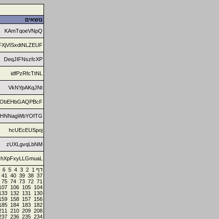
נושאים
KAmTqoeVNpQ
FXjVISxdtNLZEUF
DeqJIFNszfcXP
idfPzRfcTtNL
VkNYpAKqJNt
ObEHbGAQPBcF
lHNNagWbYOfTG
hcUEcEUSpoj
zUXLgvqLbNM
chXpFxyLLGmuaL
6
5
4
3
2
1
דף
41
40
39
38
37
75
74
73
72
71
107
106
105
104
133
132
131
130
159
158
157
156
185
184
183
182
211
210
209
208
237
236
235
234