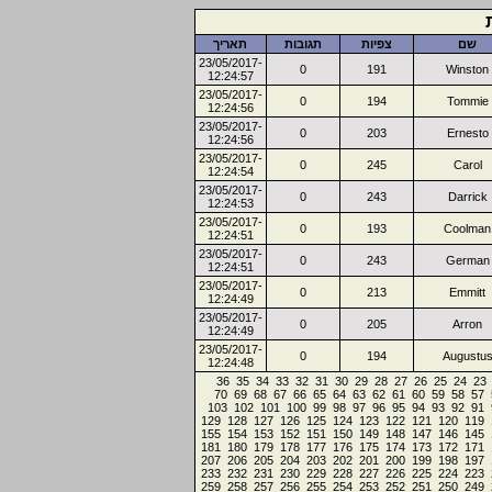
שם
צפיות
תגובות
תאריך
23/05/2017-
0
191
Winston
12:24:57
23/05/2017-
0
194
Tommie
12:24:56
23/05/2017-
0
203
Ernesto
12:24:56
23/05/2017-
0
245
Carol
12:24:54
23/05/2017-
0
243
Darrick
12:24:53
23/05/2017-
0
193
Coolman
12:24:51
23/05/2017-
0
243
German
12:24:51
23/05/2017-
0
213
Emmitt
12:24:49
23/05/2017-
0
205
Arron
12:24:49
23/05/2017-
0
194
Augustu
12:24:48
36
35
34
33
32
31
30
29
28
27
26
25
24
23
70
69
68
67
66
65
64
63
62
61
60
59
58
57
103
102
101
100
99
98
97
96
95
94
93
92
91
129
128
127
126
125
124
123
122
121
120
119
155
154
153
152
151
150
149
148
147
146
145
181
180
179
178
177
176
175
174
173
172
171
207
206
205
204
203
202
201
200
199
198
197
233
232
231
230
229
228
227
226
225
224
223
259
258
257
256
255
254
253
252
251
250
249