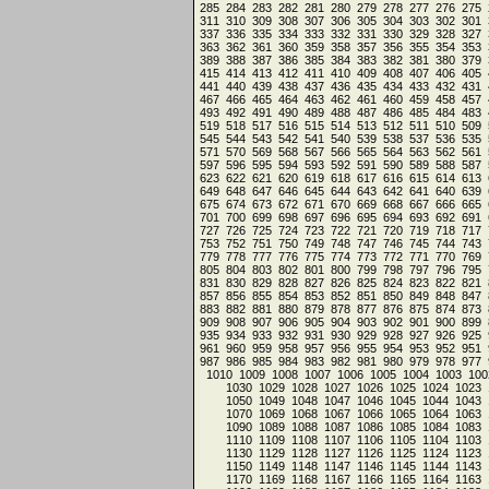
285
284
283
282
281
280
279
278
277
276
275
311
310
309
308
307
306
305
304
303
302
301
337
336
335
334
333
332
331
330
329
328
327
363
362
361
360
359
358
357
356
355
354
353
389
388
387
386
385
384
383
382
381
380
379
415
414
413
412
411
410
409
408
407
406
405
441
440
439
438
437
436
435
434
433
432
431
467
466
465
464
463
462
461
460
459
458
457
493
492
491
490
489
488
487
486
485
484
483
519
518
517
516
515
514
513
512
511
510
509
545
544
543
542
541
540
539
538
537
536
535
571
570
569
568
567
566
565
564
563
562
561
597
596
595
594
593
592
591
590
589
588
587
623
622
621
620
619
618
617
616
615
614
613
649
648
647
646
645
644
643
642
641
640
639
675
674
673
672
671
670
669
668
667
666
665
701
700
699
698
697
696
695
694
693
692
691
727
726
725
724
723
722
721
720
719
718
717
753
752
751
750
749
748
747
746
745
744
743
779
778
777
776
775
774
773
772
771
770
769
805
804
803
802
801
800
799
798
797
796
795
831
830
829
828
827
826
825
824
823
822
821
857
856
855
854
853
852
851
850
849
848
847
883
882
881
880
879
878
877
876
875
874
873
909
908
907
906
905
904
903
902
901
900
899
935
934
933
932
931
930
929
928
927
926
925
961
960
959
958
957
956
955
954
953
952
951
987
986
985
984
983
982
981
980
979
978
977
1010
1009
1008
1007
1006
1005
1004
1003
100
1030
1029
1028
1027
1026
1025
1024
1023
1050
1049
1048
1047
1046
1045
1044
1043
1070
1069
1068
1067
1066
1065
1064
1063
1090
1089
1088
1087
1086
1085
1084
1083
1110
1109
1108
1107
1106
1105
1104
1103
1130
1129
1128
1127
1126
1125
1124
1123
1150
1149
1148
1147
1146
1145
1144
1143
1170
1169
1168
1167
1166
1165
1164
1163