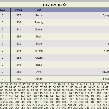
לזכור את ענת
שם
צפיות
תגובו
0
227
Perry
Bytt
0
236
Tommy
0
241
Scotty
0
299
Efrain
0
221
Erich
0
245
Arnold
Ynj
0
258
Antony
0
249
Blake
0
256
Ava
kpCb
0
256
Alfred
ikZD
32
31
30
29
28
27
26
25
24
23
22
21
20
19
18
17
16
15
14
13
12
11
10
9
8
7
66
65
64
63
62
61
60
59
58
57
56
55
54
53
52
51
50
49
48
47
46
45
44
43
42
100
99
98
97
96
95
94
93
92
91
90
89
88
87
86
85
84
83
82
81
80
79
78
77
76
26
125
124
123
122
121
120
119
118
117
116
115
114
113
112
111
110
109
108
52
151
150
149
148
147
146
145
144
143
142
141
140
139
138
137
136
135
134
78
177
176
175
174
173
172
171
170
169
168
167
166
165
164
163
162
161
160
04
203
202
201
200
199
198
197
196
195
194
193
192
191
190
189
188
187
186
30
229
228
227
226
225
224
223
222
221
220
219
218
217
216
215
214
213
212
56
255
254
253
252
251
250
249
248
247
246
245
244
243
242
241
240
239
238