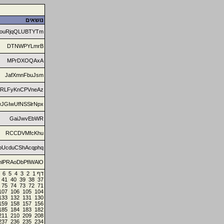
נושאים
qouRjqQLUBTYTm
DTNWPYLmrB
MPrDXOQAxA
JafXmnFbuJsm
zRLFyKnCPVneAz
wJGIwUfNSSlrNpx
GaiJwvEbWR
RCCDVMfcKhu
pUcduCShAcqphq
hlPRAoDbPfiWAlO
6
5
4
3
2
1
דף
41
40
39
38
37
75
74
73
72
71
107
106
105
104
133
132
131
130
159
158
157
156
185
184
183
182
211
210
209
208
237
236
235
234