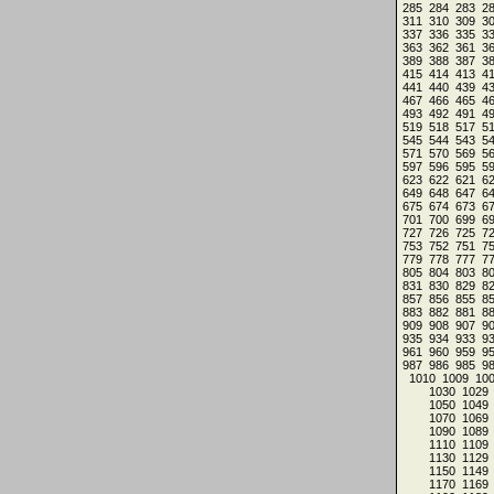
285
284
283
2
311
310
309
3
337
336
335
3
363
362
361
3
389
388
387
3
415
414
413
4
441
440
439
4
467
466
465
4
493
492
491
4
519
518
517
5
545
544
543
5
571
570
569
5
597
596
595
5
623
622
621
6
649
648
647
6
675
674
673
6
701
700
699
6
727
726
725
7
753
752
751
7
779
778
777
7
805
804
803
8
831
830
829
8
857
856
855
8
883
882
881
8
909
908
907
9
935
934
933
9
961
960
959
9
987
986
985
9
1010
1009
10
1030
1029
1050
1049
1070
1069
1090
1089
1110
1109
1130
1129
1150
1149
1170
1169