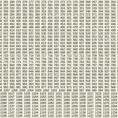
82
281
280
279
278
277
276
275
274
273
272
271
270
269
268
267
266
265
264
08
307
306
305
304
303
302
301
300
299
298
297
296
295
294
293
292
291
290
34
333
332
331
330
329
328
327
326
325
324
323
322
321
320
319
318
317
316
60
359
358
357
356
355
354
353
352
351
350
349
348
347
346
345
344
343
342
86
385
384
383
382
381
380
379
378
377
376
375
374
373
372
371
370
369
368
12
411
410
409
408
407
406
405
404
403
402
401
400
399
398
397
396
395
394
38
437
436
435
434
433
432
431
430
429
428
427
426
425
424
423
422
421
420
64
463
462
461
460
459
458
457
456
455
454
453
452
451
450
449
448
447
446
90
489
488
487
486
485
484
483
482
481
480
479
478
477
476
475
474
473
472
16
515
514
513
512
511
510
509
508
507
506
505
504
503
502
501
500
499
498
42
541
540
539
538
537
536
535
534
533
532
531
530
529
528
527
526
525
524
68
567
566
565
564
563
562
561
560
559
558
557
556
555
554
553
552
551
550
94
593
592
591
590
589
588
587
586
585
584
583
582
581
580
579
578
577
576
20
619
618
617
616
615
614
613
612
611
610
609
608
607
606
605
604
603
602
46
645
644
643
642
641
640
639
638
637
636
635
634
633
632
631
630
629
628
72
671
670
669
668
667
666
665
664
663
662
661
660
659
658
657
656
655
654
98
697
696
695
694
693
692
691
690
689
688
687
686
685
684
683
682
681
680
24
723
722
721
720
719
718
717
716
715
714
713
712
711
710
709
708
707
706
50
749
748
747
746
745
744
743
742
741
740
739
738
737
736
735
734
733
732
76
775
774
773
772
771
770
769
768
767
766
765
764
763
762
761
760
759
758
02
801
800
799
798
797
796
795
794
793
792
791
790
789
788
787
786
785
784
28
827
826
825
824
823
822
821
820
819
818
817
816
815
814
813
812
811
810
54
853
852
851
850
849
848
847
846
845
844
843
842
841
840
839
838
837
836
80
879
878
877
876
875
874
873
872
871
870
869
868
867
866
865
864
863
862
06
905
904
903
902
901
900
899
898
897
896
895
894
893
892
891
890
889
888
32
931
930
929
928
927
926
925
924
923
922
921
920
919
918
917
916
915
914
58
957
956
955
954
953
952
951
950
949
948
947
946
945
944
943
942
941
940
84
983
982
981
980
979
978
977
976
975
974
973
972
971
970
969
968
967
966
08
1007
1006
1005
1004
1003
1002
1001
1000
999
998
997
996
995
994
993
992
1028
1027
1026
1025
1024
1023
1022
1021
1020
1019
1018
1017
1016
1015
1014
1048
1047
1046
1045
1044
1043
1042
1041
1040
1039
1038
1037
1036
1035
1034
1068
1067
1066
1065
1064
1063
1062
1061
1060
1059
1058
1057
1056
1055
1054
1088
1087
1086
1085
1084
1083
1082
1081
1080
1079
1078
1077
1076
1075
1074
1108
1107
1106
1105
1104
1103
1102
1101
1100
1099
1098
1097
1096
1095
1094
1128
1127
1126
1125
1124
1123
1122
1121
1120
1119
1118
1117
1116
1115
1114
1148
1147
1146
1145
1144
1143
1142
1141
1140
1139
1138
1137
1136
1135
1134
1168
1167
1166
1165
1164
1163
1162
1161
1160
1159
1158
1157
1156
1155
1154