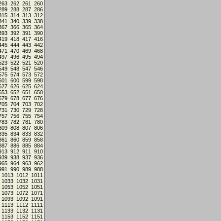
263
262
261
260
289
288
287
286
315
314
313
312
341
340
339
338
367
366
365
364
393
392
391
390
419
418
417
416
445
444
443
442
471
470
469
468
497
496
495
494
523
522
521
520
549
548
547
546
575
574
573
572
601
600
599
598
627
626
625
624
653
652
651
650
679
678
677
676
705
704
703
702
731
730
729
728
757
756
755
754
783
782
781
780
809
808
807
806
835
834
833
832
861
860
859
858
887
886
885
884
913
912
911
910
939
938
937
936
965
964
963
962
991
990
989
988
1013
1012
1011
1033
1032
1031
1053
1052
1051
1073
1072
1071
1093
1092
1091
1113
1112
1111
1133
1132
1131
1153
1152
1151