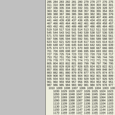
285
284
283
282
281
280
279
278
277
276
275
311
310
309
308
307
306
305
304
303
302
301
337
336
335
334
333
332
331
330
329
328
327
363
362
361
360
359
358
357
356
355
354
353
389
388
387
386
385
384
383
382
381
380
379
415
414
413
412
411
410
409
408
407
406
405
441
440
439
438
437
436
435
434
433
432
431
467
466
465
464
463
462
461
460
459
458
457
493
492
491
490
489
488
487
486
485
484
483
519
518
517
516
515
514
513
512
511
510
509
545
544
543
542
541
540
539
538
537
536
535
571
570
569
568
567
566
565
564
563
562
561
597
596
595
594
593
592
591
590
589
588
587
623
622
621
620
619
618
617
616
615
614
613
649
648
647
646
645
644
643
642
641
640
639
675
674
673
672
671
670
669
668
667
666
665
701
700
699
698
697
696
695
694
693
692
691
727
726
725
724
723
722
721
720
719
718
717
753
752
751
750
749
748
747
746
745
744
743
779
778
777
776
775
774
773
772
771
770
769
805
804
803
802
801
800
799
798
797
796
795
831
830
829
828
827
826
825
824
823
822
821
857
856
855
854
853
852
851
850
849
848
847
883
882
881
880
879
878
877
876
875
874
873
909
908
907
906
905
904
903
902
901
900
899
935
934
933
932
931
930
929
928
927
926
925
961
960
959
958
957
956
955
954
953
952
951
987
986
985
984
983
982
981
980
979
978
977
1010
1009
1008
1007
1006
1005
1004
1003
100
1030
1029
1028
1027
1026
1025
1024
1023
1050
1049
1048
1047
1046
1045
1044
1043
1070
1069
1068
1067
1066
1065
1064
1063
1090
1089
1088
1087
1086
1085
1084
1083
1110
1109
1108
1107
1106
1105
1104
1103
1130
1129
1128
1127
1126
1125
1124
1123
1150
1149
1148
1147
1146
1145
1144
1143
1170
1169
1168
1167
1166
1165
1164
1163