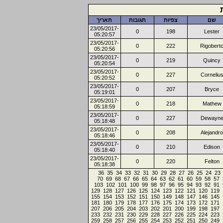
שם
צפיות
תגובות
תאריך
23/05/2017-
0
198
Lester
05:20:57
23/05/2017-
0
222
Rigobert
05:20:56
23/05/2017-
0
219
Quincy
05:20:54
23/05/2017-
0
227
Corneliu
05:20:52
23/05/2017-
0
207
Bryce
05:19:01
23/05/2017-
0
218
Mathew
05:18:59
23/05/2017-
0
227
Dewayn
05:18:48
23/05/2017-
0
208
Alejandro
05:18:46
23/05/2017-
0
210
Edison
05:18:40
23/05/2017-
0
220
Felton
05:18:38
36
35
34
33
32
31
30
29
28
27
26
25
24
23
70
69
68
67
66
65
64
63
62
61
60
59
58
57
103
102
101
100
99
98
97
96
95
94
93
92
91
129
128
127
126
125
124
123
122
121
120
119
155
154
153
152
151
150
149
148
147
146
145
181
180
179
178
177
176
175
174
173
172
171
207
206
205
204
203
202
201
200
199
198
197
233
232
231
230
229
228
227
226
225
224
223
259
258
257
256
255
254
253
252
251
250
249