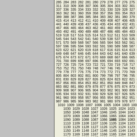
285
284
283
282
281
280
279
278
277
276
275
311
310
309
308
307
306
305
304
303
302
301
337
336
335
334
333
332
331
330
329
328
327
363
362
361
360
359
358
357
356
355
354
353
389
388
387
386
385
384
383
382
381
380
379
415
414
413
412
411
410
409
408
407
406
405
441
440
439
438
437
436
435
434
433
432
431
467
466
465
464
463
462
461
460
459
458
457
493
492
491
490
489
488
487
486
485
484
483
519
518
517
516
515
514
513
512
511
510
509
545
544
543
542
541
540
539
538
537
536
535
571
570
569
568
567
566
565
564
563
562
561
597
596
595
594
593
592
591
590
589
588
587
623
622
621
620
619
618
617
616
615
614
613
649
648
647
646
645
644
643
642
641
640
639
675
674
673
672
671
670
669
668
667
666
665
701
700
699
698
697
696
695
694
693
692
691
727
726
725
724
723
722
721
720
719
718
717
753
752
751
750
749
748
747
746
745
744
743
779
778
777
776
775
774
773
772
771
770
769
805
804
803
802
801
800
799
798
797
796
795
831
830
829
828
827
826
825
824
823
822
821
857
856
855
854
853
852
851
850
849
848
847
883
882
881
880
879
878
877
876
875
874
873
909
908
907
906
905
904
903
902
901
900
899
935
934
933
932
931
930
929
928
927
926
925
961
960
959
958
957
956
955
954
953
952
951
987
986
985
984
983
982
981
980
979
978
977
1010
1009
1008
1007
1006
1005
1004
1003
100
1030
1029
1028
1027
1026
1025
1024
1023
1050
1049
1048
1047
1046
1045
1044
1043
1070
1069
1068
1067
1066
1065
1064
1063
1090
1089
1088
1087
1086
1085
1084
1083
1110
1109
1108
1107
1106
1105
1104
1103
1130
1129
1128
1127
1126
1125
1124
1123
1150
1149
1148
1147
1146
1145
1144
1143
1170
1169
1168
1167
1166
1165
1164
1163