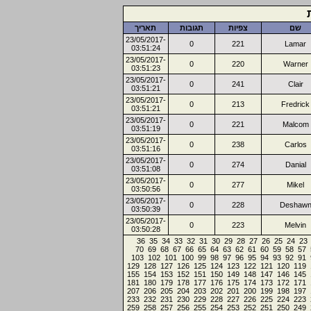
שם
צפיות
תגובות
תאריך
23/05/2017-
0
221
Lamar
03:51:24
23/05/2017-
0
220
Warner
03:51:23
23/05/2017-
0
241
Clair
03:51:21
23/05/2017-
0
213
Fredrick
03:51:21
23/05/2017-
0
221
Malcom
03:51:19
23/05/2017-
0
238
Carlos
03:51:16
23/05/2017-
0
274
Danial
03:51:08
23/05/2017-
0
277
Mikel
03:50:56
23/05/2017-
0
228
Deshaw
03:50:39
23/05/2017-
0
223
Melvin
03:50:28
36
35
34
33
32
31
30
29
28
27
26
25
24
23
70
69
68
67
66
65
64
63
62
61
60
59
58
57
103
102
101
100
99
98
97
96
95
94
93
92
91
129
128
127
126
125
124
123
122
121
120
119
155
154
153
152
151
150
149
148
147
146
145
181
180
179
178
177
176
175
174
173
172
171
207
206
205
204
203
202
201
200
199
198
197
233
232
231
230
229
228
227
226
225
224
223
259
258
257
256
255
254
253
252
251
250
249