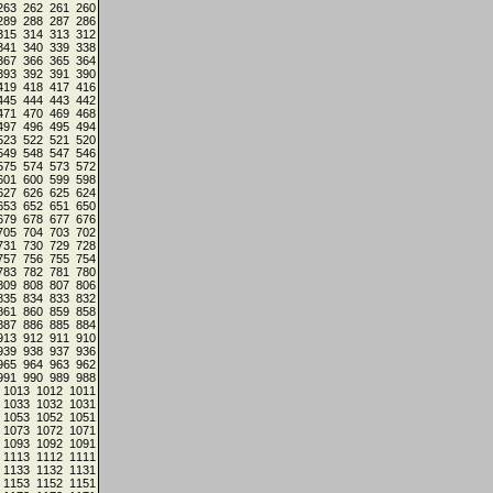
263
262
261
260
289
288
287
286
315
314
313
312
341
340
339
338
367
366
365
364
393
392
391
390
419
418
417
416
445
444
443
442
471
470
469
468
497
496
495
494
523
522
521
520
549
548
547
546
575
574
573
572
601
600
599
598
627
626
625
624
653
652
651
650
679
678
677
676
705
704
703
702
731
730
729
728
757
756
755
754
783
782
781
780
809
808
807
806
835
834
833
832
861
860
859
858
887
886
885
884
913
912
911
910
939
938
937
936
965
964
963
962
991
990
989
988
1013
1012
1011
1033
1032
1031
1053
1052
1051
1073
1072
1071
1093
1092
1091
1113
1112
1111
1133
1132
1131
1153
1152
1151