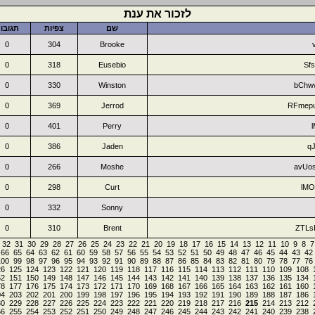
לזכור את ענת
שם
צפיות
תגובו
0
304
Brooke
0
318
Eusebio
Sf
0
330
Winston
bChw
0
369
Jerrod
RFmep
0
401
Perry
0
386
Jaden
q
0
266
Moshe
avUo
0
298
Curt
lMO
0
332
Sonny
0
310
Brent
ZTLs
32
31
30
29
28
27
26
25
24
23
22
21
20
19
18
17
16
15
14
13
12
11
10
9
8
7
66
65
64
63
62
61
60
59
58
57
56
55
54
53
52
51
50
49
48
47
46
45
44
43
42
100
99
98
97
96
95
94
93
92
91
90
89
88
87
86
85
84
83
82
81
80
79
78
77
76
26
125
124
123
122
121
120
119
118
117
116
115
114
113
112
111
110
109
108
52
151
150
149
148
147
146
145
144
143
142
141
140
139
138
137
136
135
134
78
177
176
175
174
173
172
171
170
169
168
167
166
165
164
163
162
161
160
04
203
202
201
200
199
198
197
196
195
194
193
192
191
190
189
188
187
186
30
229
228
227
226
225
224
223
222
221
220
219
218
217
216
215
214
213
212
56
255
254
253
252
251
250
249
248
247
246
245
244
243
242
241
240
239
238