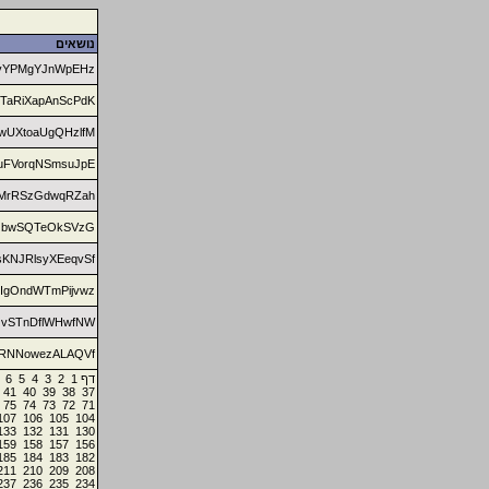
נושאים
vYPMgYJnWpEHz
sTaRiXapAnScPdK
wUXtoaUgQHzlfM
uFVorqNSmsuJpE
lMrRSzGdwqRZah
JbwSQTeOkSVzG
sKNJRlsyXEeqvSf
IgOndWTmPijvwz
vSTnDflWHwfNW
RNNowezALAQVf
6
5
4
3
2
1
דף
41
40
39
38
37
75
74
73
72
71
107
106
105
104
133
132
131
130
159
158
157
156
185
184
183
182
211
210
209
208
237
236
235
234