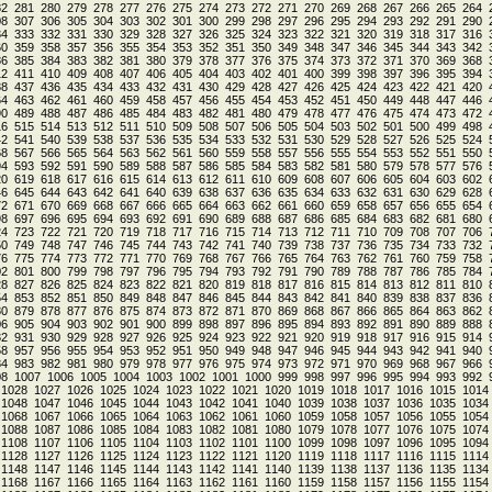
82
281
280
279
278
277
276
275
274
273
272
271
270
269
268
267
266
265
264
08
307
306
305
304
303
302
301
300
299
298
297
296
295
294
293
292
291
290
34
333
332
331
330
329
328
327
326
325
324
323
322
321
320
319
318
317
316
60
359
358
357
356
355
354
353
352
351
350
349
348
347
346
345
344
343
342
86
385
384
383
382
381
380
379
378
377
376
375
374
373
372
371
370
369
368
12
411
410
409
408
407
406
405
404
403
402
401
400
399
398
397
396
395
394
38
437
436
435
434
433
432
431
430
429
428
427
426
425
424
423
422
421
420
64
463
462
461
460
459
458
457
456
455
454
453
452
451
450
449
448
447
446
90
489
488
487
486
485
484
483
482
481
480
479
478
477
476
475
474
473
472
16
515
514
513
512
511
510
509
508
507
506
505
504
503
502
501
500
499
498
42
541
540
539
538
537
536
535
534
533
532
531
530
529
528
527
526
525
524
68
567
566
565
564
563
562
561
560
559
558
557
556
555
554
553
552
551
550
94
593
592
591
590
589
588
587
586
585
584
583
582
581
580
579
578
577
576
20
619
618
617
616
615
614
613
612
611
610
609
608
607
606
605
604
603
602
46
645
644
643
642
641
640
639
638
637
636
635
634
633
632
631
630
629
628
72
671
670
669
668
667
666
665
664
663
662
661
660
659
658
657
656
655
654
98
697
696
695
694
693
692
691
690
689
688
687
686
685
684
683
682
681
680
24
723
722
721
720
719
718
717
716
715
714
713
712
711
710
709
708
707
706
50
749
748
747
746
745
744
743
742
741
740
739
738
737
736
735
734
733
732
76
775
774
773
772
771
770
769
768
767
766
765
764
763
762
761
760
759
758
02
801
800
799
798
797
796
795
794
793
792
791
790
789
788
787
786
785
784
28
827
826
825
824
823
822
821
820
819
818
817
816
815
814
813
812
811
810
54
853
852
851
850
849
848
847
846
845
844
843
842
841
840
839
838
837
836
80
879
878
877
876
875
874
873
872
871
870
869
868
867
866
865
864
863
862
06
905
904
903
902
901
900
899
898
897
896
895
894
893
892
891
890
889
888
32
931
930
929
928
927
926
925
924
923
922
921
920
919
918
917
916
915
914
58
957
956
955
954
953
952
951
950
949
948
947
946
945
944
943
942
941
940
84
983
982
981
980
979
978
977
976
975
974
973
972
971
970
969
968
967
966
08
1007
1006
1005
1004
1003
1002
1001
1000
999
998
997
996
995
994
993
992
1028
1027
1026
1025
1024
1023
1022
1021
1020
1019
1018
1017
1016
1015
1014
1048
1047
1046
1045
1044
1043
1042
1041
1040
1039
1038
1037
1036
1035
1034
1068
1067
1066
1065
1064
1063
1062
1061
1060
1059
1058
1057
1056
1055
1054
1088
1087
1086
1085
1084
1083
1082
1081
1080
1079
1078
1077
1076
1075
1074
1108
1107
1106
1105
1104
1103
1102
1101
1100
1099
1098
1097
1096
1095
1094
1128
1127
1126
1125
1124
1123
1122
1121
1120
1119
1118
1117
1116
1115
1114
1148
1147
1146
1145
1144
1143
1142
1141
1140
1139
1138
1137
1136
1135
1134
1168
1167
1166
1165
1164
1163
1162
1161
1160
1159
1158
1157
1156
1155
1154