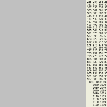
285
284
283
2
311
310
309
3
337
336
335
3
363
362
361
3
389
388
387
3
415
414
413
4
441
440
439
4
467
466
465
4
493
492
491
4
519
518
517
5
545
544
543
5
571
570
569
5
597
596
595
5
623
622
621
6
649
648
647
6
675
674
673
6
701
700
699
6
727
726
725
7
753
752
751
7
779
778
777
7
805
804
803
8
831
830
829
8
857
856
855
8
883
882
881
8
909
908
907
9
935
934
933
9
961
960
959
9
987
986
985
9
1010
1009
10
1030
1029
1050
1049
1070
1069
1090
1089
1110
1109
1130
1129
1150
1149
1170
1169