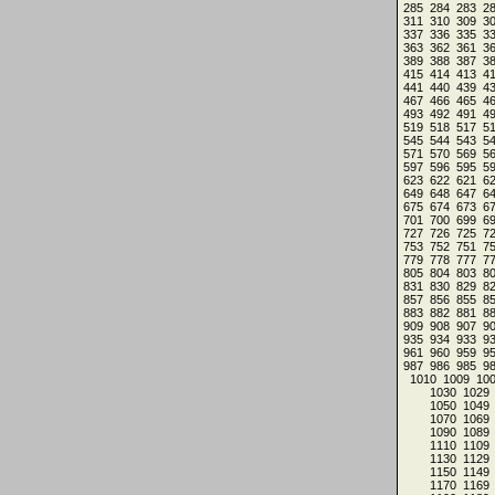
285
284
283
2
311
310
309
3
337
336
335
3
363
362
361
3
389
388
387
3
415
414
413
4
441
440
439
4
467
466
465
4
493
492
491
4
519
518
517
5
545
544
543
5
571
570
569
5
597
596
595
5
623
622
621
6
649
648
647
6
675
674
673
6
701
700
699
6
727
726
725
7
753
752
751
7
779
778
777
7
805
804
803
8
831
830
829
8
857
856
855
8
883
882
881
8
909
908
907
9
935
934
933
9
961
960
959
9
987
986
985
9
1010
1009
10
1030
1029
1050
1049
1070
1069
1090
1089
1110
1109
1130
1129
1150
1149
1170
1169