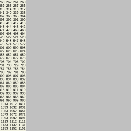
263
262
261
260
289
288
287
286
315
314
313
312
341
340
339
338
367
366
365
364
393
392
391
390
419
418
417
416
445
444
443
442
471
470
469
468
497
496
495
494
523
522
521
520
549
548
547
546
575
574
573
572
601
600
599
598
627
626
625
624
653
652
651
650
679
678
677
676
705
704
703
702
731
730
729
728
757
756
755
754
783
782
781
780
809
808
807
806
835
834
833
832
861
860
859
858
887
886
885
884
913
912
911
910
939
938
937
936
965
964
963
962
991
990
989
988
1013
1012
1011
1033
1032
1031
1053
1052
1051
1073
1072
1071
1093
1092
1091
1113
1112
1111
1133
1132
1131
1153
1152
1151