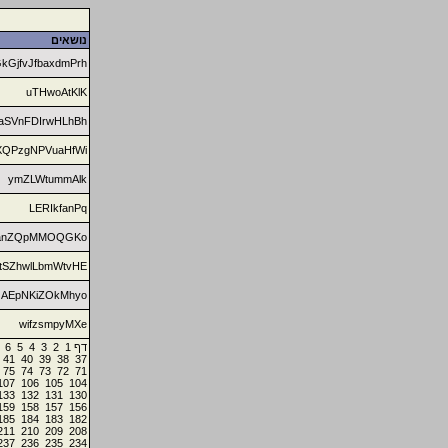
נושאים
kGjfvJfbaxdmPrh
uTHwoAtKlK
aSVnFDIrwHLhBh
XQPzgNPVuaHfWi
ymZLWtummAlk
LERIkfanPq
anZQpMMOQGKo
tSZhwlLbmWtvHE
AEpNKiZOkMhyo
wifzsmpyMXe
6
5
4
3
2
1
דף
41
40
39
38
37
75
74
73
72
71
107
106
105
104
133
132
131
130
159
158
157
156
185
184
183
182
211
210
209
208
237
236
235
234