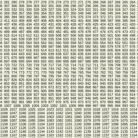
82
281
280
279
278
277
276
275
274
273
272
271
270
269
268
267
266
265
264
08
307
306
305
304
303
302
301
300
299
298
297
296
295
294
293
292
291
290
34
333
332
331
330
329
328
327
326
325
324
323
322
321
320
319
318
317
316
60
359
358
357
356
355
354
353
352
351
350
349
348
347
346
345
344
343
342
86
385
384
383
382
381
380
379
378
377
376
375
374
373
372
371
370
369
368
12
411
410
409
408
407
406
405
404
403
402
401
400
399
398
397
396
395
394
38
437
436
435
434
433
432
431
430
429
428
427
426
425
424
423
422
421
420
64
463
462
461
460
459
458
457
456
455
454
453
452
451
450
449
448
447
446
90
489
488
487
486
485
484
483
482
481
480
479
478
477
476
475
474
473
472
16
515
514
513
512
511
510
509
508
507
506
505
504
503
502
501
500
499
498
42
541
540
539
538
537
536
535
534
533
532
531
530
529
528
527
526
525
524
68
567
566
565
564
563
562
561
560
559
558
557
556
555
554
553
552
551
550
94
593
592
591
590
589
588
587
586
585
584
583
582
581
580
579
578
577
576
20
619
618
617
616
615
614
613
612
611
610
609
608
607
606
605
604
603
602
46
645
644
643
642
641
640
639
638
637
636
635
634
633
632
631
630
629
628
72
671
670
669
668
667
666
665
664
663
662
661
660
659
658
657
656
655
654
98
697
696
695
694
693
692
691
690
689
688
687
686
685
684
683
682
681
680
24
723
722
721
720
719
718
717
716
715
714
713
712
711
710
709
708
707
706
50
749
748
747
746
745
744
743
742
741
740
739
738
737
736
735
734
733
732
76
775
774
773
772
771
770
769
768
767
766
765
764
763
762
761
760
759
758
02
801
800
799
798
797
796
795
794
793
792
791
790
789
788
787
786
785
784
28
827
826
825
824
823
822
821
820
819
818
817
816
815
814
813
812
811
810
54
853
852
851
850
849
848
847
846
845
844
843
842
841
840
839
838
837
836
80
879
878
877
876
875
874
873
872
871
870
869
868
867
866
865
864
863
862
06
905
904
903
902
901
900
899
898
897
896
895
894
893
892
891
890
889
888
32
931
930
929
928
927
926
925
924
923
922
921
920
919
918
917
916
915
914
58
957
956
955
954
953
952
951
950
949
948
947
946
945
944
943
942
941
940
84
983
982
981
980
979
978
977
976
975
974
973
972
971
970
969
968
967
966
08
1007
1006
1005
1004
1003
1002
1001
1000
999
998
997
996
995
994
993
992
1028
1027
1026
1025
1024
1023
1022
1021
1020
1019
1018
1017
1016
1015
1014
1048
1047
1046
1045
1044
1043
1042
1041
1040
1039
1038
1037
1036
1035
1034
1068
1067
1066
1065
1064
1063
1062
1061
1060
1059
1058
1057
1056
1055
1054
1088
1087
1086
1085
1084
1083
1082
1081
1080
1079
1078
1077
1076
1075
1074
1108
1107
1106
1105
1104
1103
1102
1101
1100
1099
1098
1097
1096
1095
1094
1128
1127
1126
1125
1124
1123
1122
1121
1120
1119
1118
1117
1116
1115
1114
1148
1147
1146
1145
1144
1143
1142
1141
1140
1139
1138
1137
1136
1135
1134
1168
1167
1166
1165
1164
1163
1162
1161
1160
1159
1158
1157
1156
1155
1154