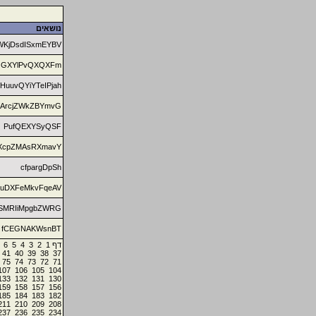
נושאים
WKjDsdISxmEYBV
GXYlPvQXQXFm
HuuvQYiYTeIPjah
ArcjZWkZBYmvG
PufQEXYSyQSF
XcpZMAsRXmavY
cfpargDpSh
uDXFeMkvFqeAV
SMRIiMpgbZWRG
fCEGNAKWsnBT
6
5
4
3
2
1
דף
41
40
39
38
37
75
74
73
72
71
107
106
105
104
133
132
131
130
159
158
157
156
185
184
183
182
211
210
209
208
237
236
235
234