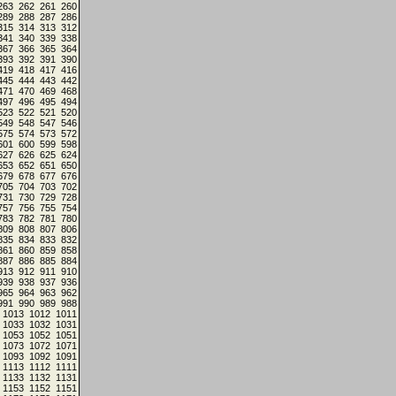
263
262
261
260
289
288
287
286
315
314
313
312
341
340
339
338
367
366
365
364
393
392
391
390
419
418
417
416
445
444
443
442
471
470
469
468
497
496
495
494
523
522
521
520
549
548
547
546
575
574
573
572
601
600
599
598
627
626
625
624
653
652
651
650
679
678
677
676
705
704
703
702
731
730
729
728
757
756
755
754
783
782
781
780
809
808
807
806
835
834
833
832
861
860
859
858
887
886
885
884
913
912
911
910
939
938
937
936
965
964
963
962
991
990
989
988
1013
1012
1011
1033
1032
1031
1053
1052
1051
1073
1072
1071
1093
1092
1091
1113
1112
1111
1133
1132
1131
1153
1152
1151