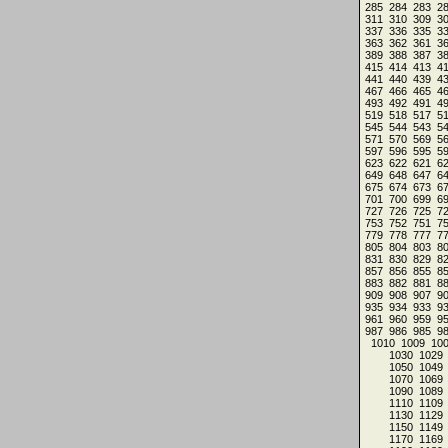
285
284
283
2
311
310
309
3
337
336
335
3
363
362
361
3
389
388
387
3
415
414
413
4
441
440
439
4
467
466
465
4
493
492
491
4
519
518
517
5
545
544
543
5
571
570
569
5
597
596
595
5
623
622
621
6
649
648
647
6
675
674
673
6
701
700
699
6
727
726
725
7
753
752
751
7
779
778
777
7
805
804
803
8
831
830
829
8
857
856
855
8
883
882
881
8
909
908
907
9
935
934
933
9
961
960
959
9
987
986
985
9
1010
1009
10
1030
1029
1050
1049
1070
1069
1090
1089
1110
1109
1130
1129
1150
1149
1170
1169