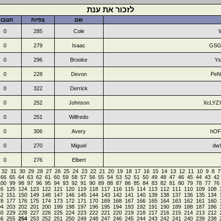
לזכור את ענת
שם
צפיות
תגובו
0
285
Cole
0
279
Isaac
GSG
0
296
Brooke
Ys
0
228
Devon
PeN
0
322
Derrick
0
252
Johnson
XcLYZ
0
251
Wilfredo
0
306
Avery
hOF
0
270
Miguel
dw
0
276
Elbert
32
31
30
29
28
27
26
25
24
23
22
21
20
19
18
17
16
15
14
13
12
11
10
9
8
7
66
65
64
63
62
61
60
59
58
57
56
55
54
53
52
51
50
49
48
47
46
45
44
43
42
100
99
98
97
96
95
94
93
92
91
90
89
88
87
86
85
84
83
82
81
80
79
78
77
76
26
125
124
123
122
121
120
119
118
117
116
115
114
113
112
111
110
109
108
52
151
150
149
148
147
146
145
144
143
142
141
140
139
138
137
136
135
134
78
177
176
175
174
173
172
171
170
169
168
167
166
165
164
163
162
161
160
04
203
202
201
200
199
198
197
196
195
194
193
192
191
190
189
188
187
186
30
229
228
227
226
225
224
223
222
221
220
219
218
217
216
215
214
213
212
56
255
254
253
252
251
250
249
248
247
246
245
244
243
242
241
240
239
238