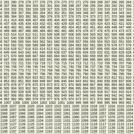
82
281
280
279
278
277
276
275
274
273
272
271
270
269
268
267
266
265
264
08
307
306
305
304
303
302
301
300
299
298
297
296
295
294
293
292
291
290
34
333
332
331
330
329
328
327
326
325
324
323
322
321
320
319
318
317
316
60
359
358
357
356
355
354
353
352
351
350
349
348
347
346
345
344
343
342
86
385
384
383
382
381
380
379
378
377
376
375
374
373
372
371
370
369
368
12
411
410
409
408
407
406
405
404
403
402
401
400
399
398
397
396
395
394
38
437
436
435
434
433
432
431
430
429
428
427
426
425
424
423
422
421
420
64
463
462
461
460
459
458
457
456
455
454
453
452
451
450
449
448
447
446
90
489
488
487
486
485
484
483
482
481
480
479
478
477
476
475
474
473
472
16
515
514
513
512
511
510
509
508
507
506
505
504
503
502
501
500
499
498
42
541
540
539
538
537
536
535
534
533
532
531
530
529
528
527
526
525
524
68
567
566
565
564
563
562
561
560
559
558
557
556
555
554
553
552
551
550
94
593
592
591
590
589
588
587
586
585
584
583
582
581
580
579
578
577
576
20
619
618
617
616
615
614
613
612
611
610
609
608
607
606
605
604
603
602
46
645
644
643
642
641
640
639
638
637
636
635
634
633
632
631
630
629
628
72
671
670
669
668
667
666
665
664
663
662
661
660
659
658
657
656
655
654
98
697
696
695
694
693
692
691
690
689
688
687
686
685
684
683
682
681
680
24
723
722
721
720
719
718
717
716
715
714
713
712
711
710
709
708
707
706
50
749
748
747
746
745
744
743
742
741
740
739
738
737
736
735
734
733
732
76
775
774
773
772
771
770
769
768
767
766
765
764
763
762
761
760
759
758
02
801
800
799
798
797
796
795
794
793
792
791
790
789
788
787
786
785
784
28
827
826
825
824
823
822
821
820
819
818
817
816
815
814
813
812
811
810
54
853
852
851
850
849
848
847
846
845
844
843
842
841
840
839
838
837
836
80
879
878
877
876
875
874
873
872
871
870
869
868
867
866
865
864
863
862
06
905
904
903
902
901
900
899
898
897
896
895
894
893
892
891
890
889
888
32
931
930
929
928
927
926
925
924
923
922
921
920
919
918
917
916
915
914
58
957
956
955
954
953
952
951
950
949
948
947
946
945
944
943
942
941
940
84
983
982
981
980
979
978
977
976
975
974
973
972
971
970
969
968
967
966
08
1007
1006
1005
1004
1003
1002
1001
1000
999
998
997
996
995
994
993
992
1028
1027
1026
1025
1024
1023
1022
1021
1020
1019
1018
1017
1016
1015
1014
1048
1047
1046
1045
1044
1043
1042
1041
1040
1039
1038
1037
1036
1035
1034
1068
1067
1066
1065
1064
1063
1062
1061
1060
1059
1058
1057
1056
1055
1054
1088
1087
1086
1085
1084
1083
1082
1081
1080
1079
1078
1077
1076
1075
1074
1108
1107
1106
1105
1104
1103
1102
1101
1100
1099
1098
1097
1096
1095
1094
1128
1127
1126
1125
1124
1123
1122
1121
1120
1119
1118
1117
1116
1115
1114
1148
1147
1146
1145
1144
1143
1142
1141
1140
1139
1138
1137
1136
1135
1134
1168
1167
1166
1165
1164
1163
1162
1161
1160
1159
1158
1157
1156
1155
1154