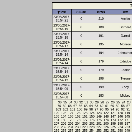
שם
צפיות
תגובות
תאריך
23/05/2017-
0
210
Archie
15:54:21
23/05/2017-
0
180
Bernard
15:54:19
23/05/2017-
0
191
Darrell
15:54:18
23/05/2017-
0
195
Monroe
15:54:17
23/05/2017-
0
194
Johnatho
15:54:14
23/05/2017-
0
179
Eldridge
15:54:14
23/05/2017-
0
179
Jackie
15:54:14
23/05/2017-
0
198
Tyrone
15:54:12
23/05/2017-
0
199
Zoey
15:54:09
23/05/2017-
0
183
Mickey
15:54:08
36
35
34
33
32
31
30
29
28
27
26
25
24
23
70
69
68
67
66
65
64
63
62
61
60
59
58
57
103
102
101
100
99
98
97
96
95
94
93
92
91
129
128
127
126
125
124
123
122
121
120
119
155
154
153
152
151
150
149
148
147
146
145
181
180
179
178
177
176
175
174
173
172
171
207
206
205
204
203
202
201
200
199
198
197
233
232
231
230
229
228
227
226
225
224
223
259
258
257
256
255
254
253
252
251
250
249