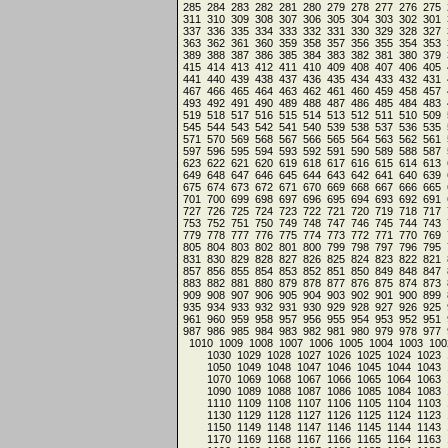
285
284
283
282
281
280
279
278
277
276
275
311
310
309
308
307
306
305
304
303
302
301
337
336
335
334
333
332
331
330
329
328
327
363
362
361
360
359
358
357
356
355
354
353
389
388
387
386
385
384
383
382
381
380
379
415
414
413
412
411
410
409
408
407
406
405
441
440
439
438
437
436
435
434
433
432
431
467
466
465
464
463
462
461
460
459
458
457
493
492
491
490
489
488
487
486
485
484
483
519
518
517
516
515
514
513
512
511
510
509
545
544
543
542
541
540
539
538
537
536
535
571
570
569
568
567
566
565
564
563
562
561
597
596
595
594
593
592
591
590
589
588
587
623
622
621
620
619
618
617
616
615
614
613
649
648
647
646
645
644
643
642
641
640
639
675
674
673
672
671
670
669
668
667
666
665
701
700
699
698
697
696
695
694
693
692
691
727
726
725
724
723
722
721
720
719
718
717
753
752
751
750
749
748
747
746
745
744
743
779
778
777
776
775
774
773
772
771
770
769
805
804
803
802
801
800
799
798
797
796
795
831
830
829
828
827
826
825
824
823
822
821
857
856
855
854
853
852
851
850
849
848
847
883
882
881
880
879
878
877
876
875
874
873
909
908
907
906
905
904
903
902
901
900
899
935
934
933
932
931
930
929
928
927
926
925
961
960
959
958
957
956
955
954
953
952
951
987
986
985
984
983
982
981
980
979
978
977
1010
1009
1008
1007
1006
1005
1004
1003
100
1030
1029
1028
1027
1026
1025
1024
1023
1050
1049
1048
1047
1046
1045
1044
1043
1070
1069
1068
1067
1066
1065
1064
1063
1090
1089
1088
1087
1086
1085
1084
1083
1110
1109
1108
1107
1106
1105
1104
1103
1130
1129
1128
1127
1126
1125
1124
1123
1150
1149
1148
1147
1146
1145
1144
1143
1170
1169
1168
1167
1166
1165
1164
1163