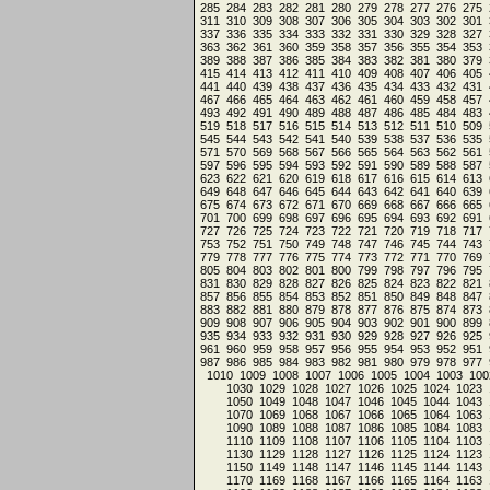
285
284
283
282
281
280
279
278
277
276
275
311
310
309
308
307
306
305
304
303
302
301
337
336
335
334
333
332
331
330
329
328
327
363
362
361
360
359
358
357
356
355
354
353
389
388
387
386
385
384
383
382
381
380
379
415
414
413
412
411
410
409
408
407
406
405
441
440
439
438
437
436
435
434
433
432
431
467
466
465
464
463
462
461
460
459
458
457
493
492
491
490
489
488
487
486
485
484
483
519
518
517
516
515
514
513
512
511
510
509
545
544
543
542
541
540
539
538
537
536
535
571
570
569
568
567
566
565
564
563
562
561
597
596
595
594
593
592
591
590
589
588
587
623
622
621
620
619
618
617
616
615
614
613
649
648
647
646
645
644
643
642
641
640
639
675
674
673
672
671
670
669
668
667
666
665
701
700
699
698
697
696
695
694
693
692
691
727
726
725
724
723
722
721
720
719
718
717
753
752
751
750
749
748
747
746
745
744
743
779
778
777
776
775
774
773
772
771
770
769
805
804
803
802
801
800
799
798
797
796
795
831
830
829
828
827
826
825
824
823
822
821
857
856
855
854
853
852
851
850
849
848
847
883
882
881
880
879
878
877
876
875
874
873
909
908
907
906
905
904
903
902
901
900
899
935
934
933
932
931
930
929
928
927
926
925
961
960
959
958
957
956
955
954
953
952
951
987
986
985
984
983
982
981
980
979
978
977
1010
1009
1008
1007
1006
1005
1004
1003
100
1030
1029
1028
1027
1026
1025
1024
1023
1050
1049
1048
1047
1046
1045
1044
1043
1070
1069
1068
1067
1066
1065
1064
1063
1090
1089
1088
1087
1086
1085
1084
1083
1110
1109
1108
1107
1106
1105
1104
1103
1130
1129
1128
1127
1126
1125
1124
1123
1150
1149
1148
1147
1146
1145
1144
1143
1170
1169
1168
1167
1166
1165
1164
1163