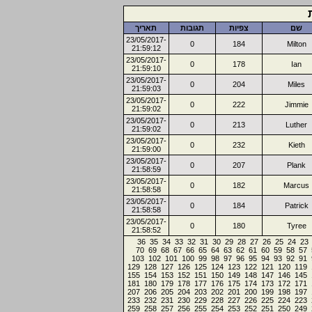
שם
צפיות
תגובות
תאריך
23/05/2017-
0
184
Milton
21:59:12
23/05/2017-
0
178
Ian
21:59:10
23/05/2017-
0
204
Miles
21:59:03
23/05/2017-
0
222
Jimmie
21:59:02
23/05/2017-
0
213
Luther
21:59:02
23/05/2017-
0
232
Kieth
21:59:00
23/05/2017-
0
207
Plank
21:58:59
23/05/2017-
0
182
Marcus
21:58:58
23/05/2017-
0
184
Patrick
21:58:58
23/05/2017-
0
180
Tyree
21:58:52
36
35
34
33
32
31
30
29
28
27
26
25
24
23
70
69
68
67
66
65
64
63
62
61
60
59
58
57
103
102
101
100
99
98
97
96
95
94
93
92
91
129
128
127
126
125
124
123
122
121
120
119
155
154
153
152
151
150
149
148
147
146
145
181
180
179
178
177
176
175
174
173
172
171
207
206
205
204
203
202
201
200
199
198
197
233
232
231
230
229
228
227
226
225
224
223
259
258
257
256
255
254
253
252
251
250
249