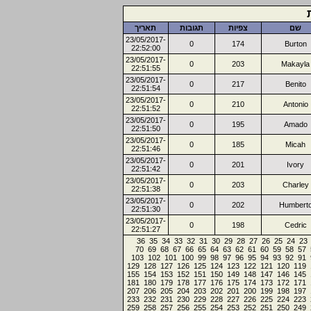
שם
צפיות
תגובות
תאריך
23/05/2017-
0
174
Burton
22:52:00
23/05/2017-
0
203
Makayla
22:51:55
23/05/2017-
0
217
Benito
22:51:54
23/05/2017-
0
210
Antonio
22:51:52
23/05/2017-
0
195
Amado
22:51:50
23/05/2017-
0
185
Micah
22:51:46
23/05/2017-
0
201
Ivory
22:51:42
23/05/2017-
0
203
Charley
22:51:38
23/05/2017-
0
202
Humbert
22:51:30
23/05/2017-
0
198
Cedric
22:51:27
36
35
34
33
32
31
30
29
28
27
26
25
24
23
70
69
68
67
66
65
64
63
62
61
60
59
58
57
103
102
101
100
99
98
97
96
95
94
93
92
91
129
128
127
126
125
124
123
122
121
120
119
155
154
153
152
151
150
149
148
147
146
145
181
180
179
178
177
176
175
174
173
172
171
207
206
205
204
203
202
201
200
199
198
197
233
232
231
230
229
228
227
226
225
224
223
259
258
257
256
255
254
253
252
251
250
249