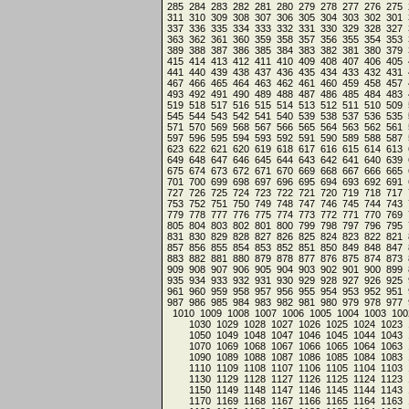
285
284
283
282
281
280
279
278
277
276
275
311
310
309
308
307
306
305
304
303
302
301
337
336
335
334
333
332
331
330
329
328
327
363
362
361
360
359
358
357
356
355
354
353
389
388
387
386
385
384
383
382
381
380
379
415
414
413
412
411
410
409
408
407
406
405
441
440
439
438
437
436
435
434
433
432
431
467
466
465
464
463
462
461
460
459
458
457
493
492
491
490
489
488
487
486
485
484
483
519
518
517
516
515
514
513
512
511
510
509
545
544
543
542
541
540
539
538
537
536
535
571
570
569
568
567
566
565
564
563
562
561
597
596
595
594
593
592
591
590
589
588
587
623
622
621
620
619
618
617
616
615
614
613
649
648
647
646
645
644
643
642
641
640
639
675
674
673
672
671
670
669
668
667
666
665
701
700
699
698
697
696
695
694
693
692
691
727
726
725
724
723
722
721
720
719
718
717
753
752
751
750
749
748
747
746
745
744
743
779
778
777
776
775
774
773
772
771
770
769
805
804
803
802
801
800
799
798
797
796
795
831
830
829
828
827
826
825
824
823
822
821
857
856
855
854
853
852
851
850
849
848
847
883
882
881
880
879
878
877
876
875
874
873
909
908
907
906
905
904
903
902
901
900
899
935
934
933
932
931
930
929
928
927
926
925
961
960
959
958
957
956
955
954
953
952
951
987
986
985
984
983
982
981
980
979
978
977
1010
1009
1008
1007
1006
1005
1004
1003
100
1030
1029
1028
1027
1026
1025
1024
1023
1050
1049
1048
1047
1046
1045
1044
1043
1070
1069
1068
1067
1066
1065
1064
1063
1090
1089
1088
1087
1086
1085
1084
1083
1110
1109
1108
1107
1106
1105
1104
1103
1130
1129
1128
1127
1126
1125
1124
1123
1150
1149
1148
1147
1146
1145
1144
1143
1170
1169
1168
1167
1166
1165
1164
1163