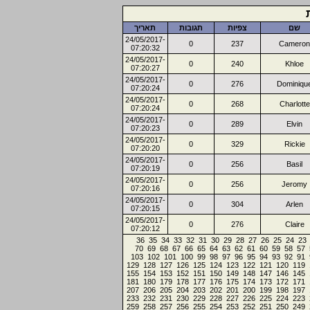
שם
צפיות
תגובות
תאריך
24/05/2017-
0
237
Cameron
07:20:32
24/05/2017-
0
240
Khloe
07:20:27
24/05/2017-
0
276
Dominiqu
07:20:24
24/05/2017-
0
268
Charlotte
07:20:24
24/05/2017-
0
289
Elvin
07:20:23
24/05/2017-
0
329
Rickie
07:20:20
24/05/2017-
0
256
Basil
07:20:19
24/05/2017-
0
256
Jeromy
07:20:16
24/05/2017-
0
304
Arlen
07:20:15
24/05/2017-
0
276
Claire
07:20:12
36
35
34
33
32
31
30
29
28
27
26
25
24
23
70
69
68
67
66
65
64
63
62
61
60
59
58
57
103
102
101
100
99
98
97
96
95
94
93
92
91
129
128
127
126
125
124
123
122
121
120
119
155
154
153
152
151
150
149
148
147
146
145
181
180
179
178
177
176
175
174
173
172
171
207
206
205
204
203
202
201
200
199
198
197
233
232
231
230
229
228
227
226
225
224
223
259
258
257
256
255
254
253
252
251
250
249