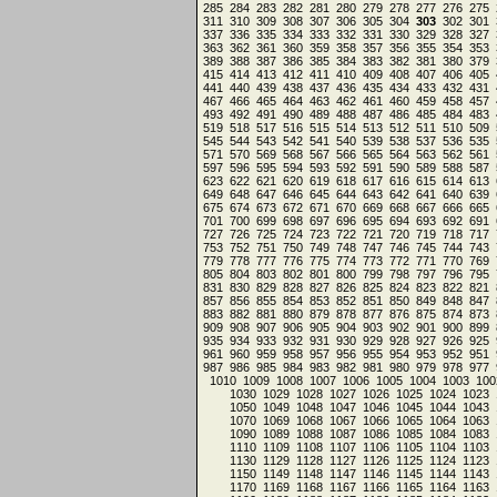
285
284
283
282
281
280
279
278
277
276
275
311
310
309
308
307
306
305
304
303
302
301
337
336
335
334
333
332
331
330
329
328
327
363
362
361
360
359
358
357
356
355
354
353
389
388
387
386
385
384
383
382
381
380
379
415
414
413
412
411
410
409
408
407
406
405
441
440
439
438
437
436
435
434
433
432
431
467
466
465
464
463
462
461
460
459
458
457
493
492
491
490
489
488
487
486
485
484
483
519
518
517
516
515
514
513
512
511
510
509
545
544
543
542
541
540
539
538
537
536
535
571
570
569
568
567
566
565
564
563
562
561
597
596
595
594
593
592
591
590
589
588
587
623
622
621
620
619
618
617
616
615
614
613
649
648
647
646
645
644
643
642
641
640
639
675
674
673
672
671
670
669
668
667
666
665
701
700
699
698
697
696
695
694
693
692
691
727
726
725
724
723
722
721
720
719
718
717
753
752
751
750
749
748
747
746
745
744
743
779
778
777
776
775
774
773
772
771
770
769
805
804
803
802
801
800
799
798
797
796
795
831
830
829
828
827
826
825
824
823
822
821
857
856
855
854
853
852
851
850
849
848
847
883
882
881
880
879
878
877
876
875
874
873
909
908
907
906
905
904
903
902
901
900
899
935
934
933
932
931
930
929
928
927
926
925
961
960
959
958
957
956
955
954
953
952
951
987
986
985
984
983
982
981
980
979
978
977
1010
1009
1008
1007
1006
1005
1004
1003
100
1030
1029
1028
1027
1026
1025
1024
1023
1050
1049
1048
1047
1046
1045
1044
1043
1070
1069
1068
1067
1066
1065
1064
1063
1090
1089
1088
1087
1086
1085
1084
1083
1110
1109
1108
1107
1106
1105
1104
1103
1130
1129
1128
1127
1126
1125
1124
1123
1150
1149
1148
1147
1146
1145
1144
1143
1170
1169
1168
1167
1166
1165
1164
1163