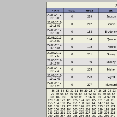
שם
צפיות
תגובות
תאריך
22/05/2017-
0
219
Judson
19:18:08
22/05/2017-
0
212
Bennie
19:18:07
22/05/2017-
0
183
Broderic
19:18:05
22/05/2017-
0
194
Quintin
19:18:02
22/05/2017-
0
198
Porfirio
19:18:01
22/05/2017-
0
201
Sonny
19:17:59
22/05/2017-
0
189
Mickey
19:17:54
22/05/2017-
0
205
Mishel
19:17:49
22/05/2017-
0
223
Wyatt
19:17:47
22/05/2017-
0
227
Maynard
19:11:25
36
35
34
33
32
31
30
29
28
27
26
25
24
23
70
69
68
67
66
65
64
63
62
61
60
59
58
57
103
102
101
100
99
98
97
96
95
94
93
92
91
129
128
127
126
125
124
123
122
121
120
119
155
154
153
152
151
150
149
148
147
146
145
181
180
179
178
177
176
175
174
173
172
171
207
206
205
204
203
202
201
200
199
198
197
233
232
231
230
229
228
227
226
225
224
223
259
258
257
256
255
254
253
252
251
250
249