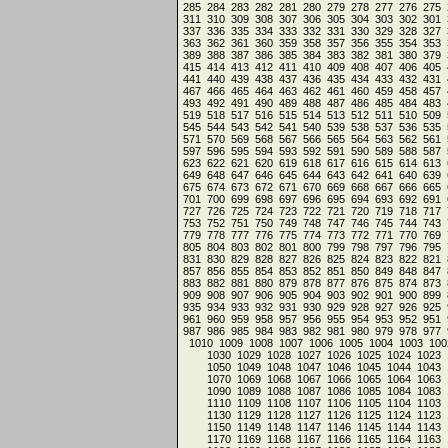
285
284
283
282
281
280
279
278
277
276
275
311
310
309
308
307
306
305
304
303
302
301
337
336
335
334
333
332
331
330
329
328
327
363
362
361
360
359
358
357
356
355
354
353
389
388
387
386
385
384
383
382
381
380
379
415
414
413
412
411
410
409
408
407
406
405
441
440
439
438
437
436
435
434
433
432
431
467
466
465
464
463
462
461
460
459
458
457
493
492
491
490
489
488
487
486
485
484
483
519
518
517
516
515
514
513
512
511
510
509
545
544
543
542
541
540
539
538
537
536
535
571
570
569
568
567
566
565
564
563
562
561
597
596
595
594
593
592
591
590
589
588
587
623
622
621
620
619
618
617
616
615
614
613
649
648
647
646
645
644
643
642
641
640
639
675
674
673
672
671
670
669
668
667
666
665
701
700
699
698
697
696
695
694
693
692
691
727
726
725
724
723
722
721
720
719
718
717
753
752
751
750
749
748
747
746
745
744
743
779
778
777
776
775
774
773
772
771
770
769
805
804
803
802
801
800
799
798
797
796
795
831
830
829
828
827
826
825
824
823
822
821
857
856
855
854
853
852
851
850
849
848
847
883
882
881
880
879
878
877
876
875
874
873
909
908
907
906
905
904
903
902
901
900
899
935
934
933
932
931
930
929
928
927
926
925
961
960
959
958
957
956
955
954
953
952
951
987
986
985
984
983
982
981
980
979
978
977
1010
1009
1008
1007
1006
1005
1004
1003
100
1030
1029
1028
1027
1026
1025
1024
1023
1050
1049
1048
1047
1046
1045
1044
1043
1070
1069
1068
1067
1066
1065
1064
1063
1090
1089
1088
1087
1086
1085
1084
1083
1110
1109
1108
1107
1106
1105
1104
1103
1130
1129
1128
1127
1126
1125
1124
1123
1150
1149
1148
1147
1146
1145
1144
1143
1170
1169
1168
1167
1166
1165
1164
1163