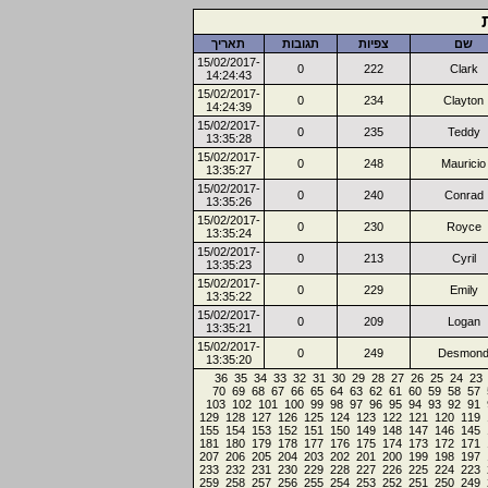
שם
צפיות
תגובות
תאריך
15/02/2017-
0
222
Clark
14:24:43
15/02/2017-
0
234
Clayton
14:24:39
15/02/2017-
0
235
Teddy
13:35:28
15/02/2017-
0
248
Mauricio
13:35:27
15/02/2017-
0
240
Conrad
13:35:26
15/02/2017-
0
230
Royce
13:35:24
15/02/2017-
0
213
Cyril
13:35:23
15/02/2017-
0
229
Emily
13:35:22
15/02/2017-
0
209
Logan
13:35:21
15/02/2017-
0
249
Desmon
13:35:20
36
35
34
33
32
31
30
29
28
27
26
25
24
23
70
69
68
67
66
65
64
63
62
61
60
59
58
57
103
102
101
100
99
98
97
96
95
94
93
92
91
129
128
127
126
125
124
123
122
121
120
119
155
154
153
152
151
150
149
148
147
146
145
181
180
179
178
177
176
175
174
173
172
171
207
206
205
204
203
202
201
200
199
198
197
233
232
231
230
229
228
227
226
225
224
223
259
258
257
256
255
254
253
252
251
250
249