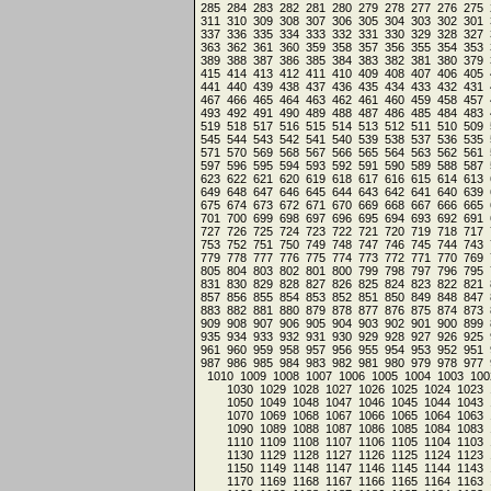
285
284
283
282
281
280
279
278
277
276
275
311
310
309
308
307
306
305
304
303
302
301
337
336
335
334
333
332
331
330
329
328
327
363
362
361
360
359
358
357
356
355
354
353
389
388
387
386
385
384
383
382
381
380
379
415
414
413
412
411
410
409
408
407
406
405
441
440
439
438
437
436
435
434
433
432
431
467
466
465
464
463
462
461
460
459
458
457
493
492
491
490
489
488
487
486
485
484
483
519
518
517
516
515
514
513
512
511
510
509
545
544
543
542
541
540
539
538
537
536
535
571
570
569
568
567
566
565
564
563
562
561
597
596
595
594
593
592
591
590
589
588
587
623
622
621
620
619
618
617
616
615
614
613
649
648
647
646
645
644
643
642
641
640
639
675
674
673
672
671
670
669
668
667
666
665
701
700
699
698
697
696
695
694
693
692
691
727
726
725
724
723
722
721
720
719
718
717
753
752
751
750
749
748
747
746
745
744
743
779
778
777
776
775
774
773
772
771
770
769
805
804
803
802
801
800
799
798
797
796
795
831
830
829
828
827
826
825
824
823
822
821
857
856
855
854
853
852
851
850
849
848
847
883
882
881
880
879
878
877
876
875
874
873
909
908
907
906
905
904
903
902
901
900
899
935
934
933
932
931
930
929
928
927
926
925
961
960
959
958
957
956
955
954
953
952
951
987
986
985
984
983
982
981
980
979
978
977
1010
1009
1008
1007
1006
1005
1004
1003
100
1030
1029
1028
1027
1026
1025
1024
1023
1050
1049
1048
1047
1046
1045
1044
1043
1070
1069
1068
1067
1066
1065
1064
1063
1090
1089
1088
1087
1086
1085
1084
1083
1110
1109
1108
1107
1106
1105
1104
1103
1130
1129
1128
1127
1126
1125
1124
1123
1150
1149
1148
1147
1146
1145
1144
1143
1170
1169
1168
1167
1166
1165
1164
1163