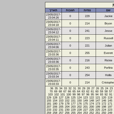
שם
צפיות
תגובות
תאריך
23/05/2017-
0
229
Jackie
23:04:26
23/05/2017-
0
214
Bryon
23:04:18
23/05/2017-
0
241
Jesse
23:04:12
23/05/2017-
0
223
Russell
23:04:11
23/05/2017-
0
221
Julian
23:04:06
23/05/2017-
0
255
Everett
23:03:36
23/05/2017-
0
216
Rickie
23:03:36
23/05/2017-
0
243
Porfirio
23:03:35
23/05/2017-
0
254
Hollis
23:03:34
23/05/2017-
0
214
Cristophe
23:03:33
36
35
34
33
32
31
30
29
28
27
26
25
24
23
70
69
68
67
66
65
64
63
62
61
60
59
58
57
103
102
101
100
99
98
97
96
95
94
93
92
91
129
128
127
126
125
124
123
122
121
120
119
155
154
153
152
151
150
149
148
147
146
145
181
180
179
178
177
176
175
174
173
172
171
207
206
205
204
203
202
201
200
199
198
197
233
232
231
230
229
228
227
226
225
224
223
259
258
257
256
255
254
253
252
251
250
249