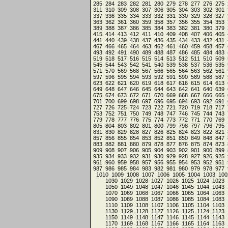
285
284
283
282
281
280
279
278
277
276
275
311
310
309
308
307
306
305
304
303
302
301
337
336
335
334
333
332
331
330
329
328
327
363
362
361
360
359
358
357
356
355
354
353
389
388
387
386
385
384
383
382
381
380
379
415
414
413
412
411
410
409
408
407
406
405
441
440
439
438
437
436
435
434
433
432
431
467
466
465
464
463
462
461
460
459
458
457
493
492
491
490
489
488
487
486
485
484
483
519
518
517
516
515
514
513
512
511
510
509
545
544
543
542
541
540
539
538
537
536
535
571
570
569
568
567
566
565
564
563
562
561
597
596
595
594
593
592
591
590
589
588
587
623
622
621
620
619
618
617
616
615
614
613
649
648
647
646
645
644
643
642
641
640
639
675
674
673
672
671
670
669
668
667
666
665
701
700
699
698
697
696
695
694
693
692
691
727
726
725
724
723
722
721
720
719
718
717
753
752
751
750
749
748
747
746
745
744
743
779
778
777
776
775
774
773
772
771
770
769
805
804
803
802
801
800
799
798
797
796
795
831
830
829
828
827
826
825
824
823
822
821
857
856
855
854
853
852
851
850
849
848
847
883
882
881
880
879
878
877
876
875
874
873
909
908
907
906
905
904
903
902
901
900
899
935
934
933
932
931
930
929
928
927
926
925
961
960
959
958
957
956
955
954
953
952
951
987
986
985
984
983
982
981
980
979
978
977
1010
1009
1008
1007
1006
1005
1004
1003
100
1030
1029
1028
1027
1026
1025
1024
1023
1050
1049
1048
1047
1046
1045
1044
1043
1070
1069
1068
1067
1066
1065
1064
1063
1090
1089
1088
1087
1086
1085
1084
1083
1110
1109
1108
1107
1106
1105
1104
1103
1130
1129
1128
1127
1126
1125
1124
1123
1150
1149
1148
1147
1146
1145
1144
1143
1170
1169
1168
1167
1166
1165
1164
1163