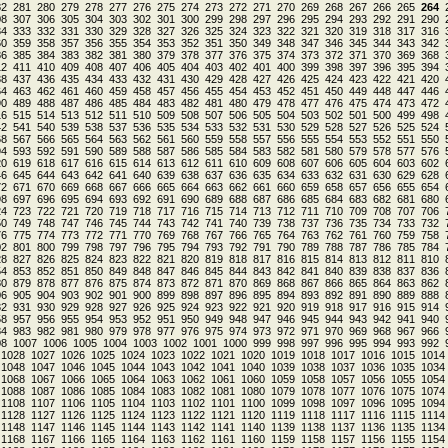
82
281
280
279
278
277
276
275
274
273
272
271
270
269
268
267
266
265
264
08
307
306
305
304
303
302
301
300
299
298
297
296
295
294
293
292
291
290
34
333
332
331
330
329
328
327
326
325
324
323
322
321
320
319
318
317
316
60
359
358
357
356
355
354
353
352
351
350
349
348
347
346
345
344
343
342
86
385
384
383
382
381
380
379
378
377
376
375
374
373
372
371
370
369
368
12
411
410
409
408
407
406
405
404
403
402
401
400
399
398
397
396
395
394
38
437
436
435
434
433
432
431
430
429
428
427
426
425
424
423
422
421
420
64
463
462
461
460
459
458
457
456
455
454
453
452
451
450
449
448
447
446
90
489
488
487
486
485
484
483
482
481
480
479
478
477
476
475
474
473
472
16
515
514
513
512
511
510
509
508
507
506
505
504
503
502
501
500
499
498
42
541
540
539
538
537
536
535
534
533
532
531
530
529
528
527
526
525
524
68
567
566
565
564
563
562
561
560
559
558
557
556
555
554
553
552
551
550
94
593
592
591
590
589
588
587
586
585
584
583
582
581
580
579
578
577
576
20
619
618
617
616
615
614
613
612
611
610
609
608
607
606
605
604
603
602
46
645
644
643
642
641
640
639
638
637
636
635
634
633
632
631
630
629
628
72
671
670
669
668
667
666
665
664
663
662
661
660
659
658
657
656
655
654
98
697
696
695
694
693
692
691
690
689
688
687
686
685
684
683
682
681
680
24
723
722
721
720
719
718
717
716
715
714
713
712
711
710
709
708
707
706
50
749
748
747
746
745
744
743
742
741
740
739
738
737
736
735
734
733
732
76
775
774
773
772
771
770
769
768
767
766
765
764
763
762
761
760
759
758
02
801
800
799
798
797
796
795
794
793
792
791
790
789
788
787
786
785
784
28
827
826
825
824
823
822
821
820
819
818
817
816
815
814
813
812
811
810
54
853
852
851
850
849
848
847
846
845
844
843
842
841
840
839
838
837
836
80
879
878
877
876
875
874
873
872
871
870
869
868
867
866
865
864
863
862
06
905
904
903
902
901
900
899
898
897
896
895
894
893
892
891
890
889
888
32
931
930
929
928
927
926
925
924
923
922
921
920
919
918
917
916
915
914
58
957
956
955
954
953
952
951
950
949
948
947
946
945
944
943
942
941
940
84
983
982
981
980
979
978
977
976
975
974
973
972
971
970
969
968
967
966
08
1007
1006
1005
1004
1003
1002
1001
1000
999
998
997
996
995
994
993
992
1028
1027
1026
1025
1024
1023
1022
1021
1020
1019
1018
1017
1016
1015
1014
1048
1047
1046
1045
1044
1043
1042
1041
1040
1039
1038
1037
1036
1035
1034
1068
1067
1066
1065
1064
1063
1062
1061
1060
1059
1058
1057
1056
1055
1054
1088
1087
1086
1085
1084
1083
1082
1081
1080
1079
1078
1077
1076
1075
1074
1108
1107
1106
1105
1104
1103
1102
1101
1100
1099
1098
1097
1096
1095
1094
1128
1127
1126
1125
1124
1123
1122
1121
1120
1119
1118
1117
1116
1115
1114
1148
1147
1146
1145
1144
1143
1142
1141
1140
1139
1138
1137
1136
1135
1134
1168
1167
1166
1165
1164
1163
1162
1161
1160
1159
1158
1157
1156
1155
1154