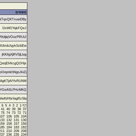
נושאים
NTqxQKTxuwDBy
DxWOYqkFQeJ
PlXdjiqVOozPRUtJ
UknbJqykSzbEw
jKKIIgXjRVSjLiog
BQeqEiVkcgQOHjx
oOepnkhNgoJkiZj
XAgKTjdVYvRUNM
YGeASLPHzMKQ
wKtHfaYagRzSbj
6
5
4
3
2
1
דף
41
40
39
38
37
75
74
73
72
71
107
106
105
104
133
132
131
130
159
158
157
156
185
184
183
182
211
210
209
208
237
236
235
234