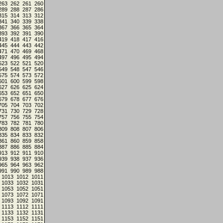
263
262
261
260
289
288
287
286
315
314
313
312
341
340
339
338
367
366
365
364
393
392
391
390
419
418
417
416
445
444
443
442
471
470
469
468
497
496
495
494
523
522
521
520
549
548
547
546
575
574
573
572
601
600
599
598
627
626
625
624
653
652
651
650
679
678
677
676
705
704
703
702
731
730
729
728
757
756
755
754
783
782
781
780
809
808
807
806
835
834
833
832
861
860
859
858
887
886
885
884
913
912
911
910
939
938
937
936
965
964
963
962
991
990
989
988
1013
1012
1011
1033
1032
1031
1053
1052
1051
1073
1072
1071
1093
1092
1091
1113
1112
1111
1133
1132
1131
1153
1152
1151