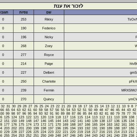
לזכור את ענת
שם
צפיות
תגובו
0
253
Rikky
TsOx
0
190
Federico
0
196
Nicky
0
268
Zoey
W
0
277
Royce
0
214
Paige
hIv
0
227
Delbert
gmS
0
250
Charlotte
pFk
0
239
Fermin
MRXSIWJ
0
270
Quincy
ymCW
32
31
30
29
28
27
26
25
24
23
22
21
20
19
18
17
16
15
14
13
12
11
10
9
8
7
66
65
64
63
62
61
60
59
58
57
56
55
54
53
52
51
50
49
48
47
46
45
44
43
42
100
99
98
97
96
95
94
93
92
91
90
89
88
87
86
85
84
83
82
81
80
79
78
77
76
26
125
124
123
122
121
120
119
118
117
116
115
114
113
112
111
110
109
108
52
151
150
149
148
147
146
145
144
143
142
141
140
139
138
137
136
135
134
78
177
176
175
174
173
172
171
170
169
168
167
166
165
164
163
162
161
160
04
203
202
201
200
199
198
197
196
195
194
193
192
191
190
189
188
187
186
30
229
228
227
226
225
224
223
222
221
220
219
218
217
216
215
214
213
212
56
255
254
253
252
251
250
249
248
247
246
245
244
243
242
241
240
239
238