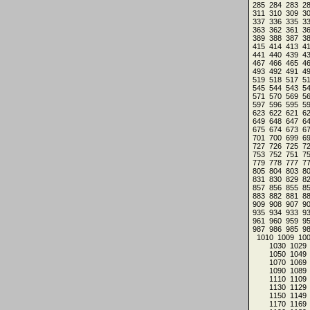
285
284
283
2
311
310
309
3
337
336
335
3
363
362
361
3
389
388
387
3
415
414
413
4
441
440
439
4
467
466
465
4
493
492
491
4
519
518
517
5
545
544
543
5
571
570
569
5
597
596
595
5
623
622
621
6
649
648
647
6
675
674
673
6
701
700
699
6
727
726
725
7
753
752
751
7
779
778
777
7
805
804
803
8
831
830
829
8
857
856
855
8
883
882
881
8
909
908
907
9
935
934
933
9
961
960
959
9
987
986
985
9
1010
1009
10
1030
1029
1050
1049
1070
1069
1090
1089
1110
1109
1130
1129
1150
1149
1170
1169