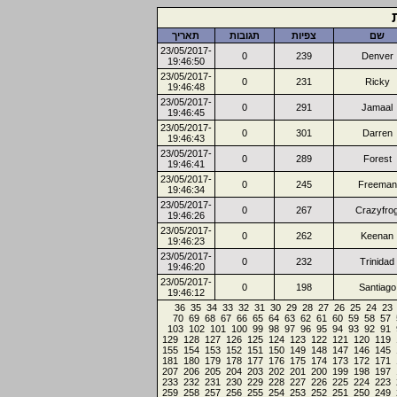
שם
צפיות
תגובות
תאריך
23/05/2017-
0
239
Denver
19:46:50
23/05/2017-
0
231
Ricky
19:46:48
23/05/2017-
0
291
Jamaal
19:46:45
23/05/2017-
0
301
Darren
19:46:43
23/05/2017-
0
289
Forest
19:46:41
23/05/2017-
0
245
Freeman
19:46:34
23/05/2017-
0
267
Crazyfro
19:46:26
23/05/2017-
0
262
Keenan
19:46:23
23/05/2017-
0
232
Trinidad
19:46:20
23/05/2017-
0
198
Santiago
19:46:12
36
35
34
33
32
31
30
29
28
27
26
25
24
23
70
69
68
67
66
65
64
63
62
61
60
59
58
57
103
102
101
100
99
98
97
96
95
94
93
92
91
129
128
127
126
125
124
123
122
121
120
119
155
154
153
152
151
150
149
148
147
146
145
181
180
179
178
177
176
175
174
173
172
171
207
206
205
204
203
202
201
200
199
198
197
233
232
231
230
229
228
227
226
225
224
223
259
258
257
256
255
254
253
252
251
250
249