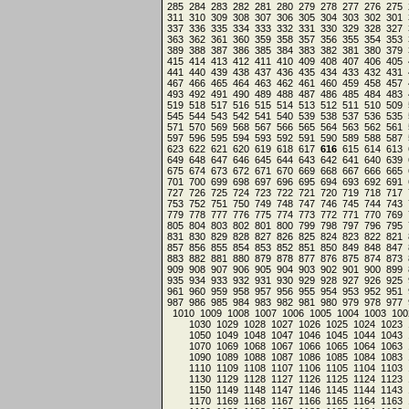
285
284
283
282
281
280
279
278
277
276
275
311
310
309
308
307
306
305
304
303
302
301
337
336
335
334
333
332
331
330
329
328
327
363
362
361
360
359
358
357
356
355
354
353
389
388
387
386
385
384
383
382
381
380
379
415
414
413
412
411
410
409
408
407
406
405
441
440
439
438
437
436
435
434
433
432
431
467
466
465
464
463
462
461
460
459
458
457
493
492
491
490
489
488
487
486
485
484
483
519
518
517
516
515
514
513
512
511
510
509
545
544
543
542
541
540
539
538
537
536
535
571
570
569
568
567
566
565
564
563
562
561
597
596
595
594
593
592
591
590
589
588
587
623
622
621
620
619
618
617
616
615
614
613
649
648
647
646
645
644
643
642
641
640
639
675
674
673
672
671
670
669
668
667
666
665
701
700
699
698
697
696
695
694
693
692
691
727
726
725
724
723
722
721
720
719
718
717
753
752
751
750
749
748
747
746
745
744
743
779
778
777
776
775
774
773
772
771
770
769
805
804
803
802
801
800
799
798
797
796
795
831
830
829
828
827
826
825
824
823
822
821
857
856
855
854
853
852
851
850
849
848
847
883
882
881
880
879
878
877
876
875
874
873
909
908
907
906
905
904
903
902
901
900
899
935
934
933
932
931
930
929
928
927
926
925
961
960
959
958
957
956
955
954
953
952
951
987
986
985
984
983
982
981
980
979
978
977
1010
1009
1008
1007
1006
1005
1004
1003
100
1030
1029
1028
1027
1026
1025
1024
1023
1050
1049
1048
1047
1046
1045
1044
1043
1070
1069
1068
1067
1066
1065
1064
1063
1090
1089
1088
1087
1086
1085
1084
1083
1110
1109
1108
1107
1106
1105
1104
1103
1130
1129
1128
1127
1126
1125
1124
1123
1150
1149
1148
1147
1146
1145
1144
1143
1170
1169
1168
1167
1166
1165
1164
1163