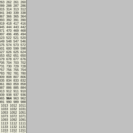
263
262
261
260
289
288
287
286
315
314
313
312
341
340
339
338
367
366
365
364
393
392
391
390
419
418
417
416
445
444
443
442
471
470
469
468
497
496
495
494
523
522
521
520
549
548
547
546
575
574
573
572
601
600
599
598
627
626
625
624
653
652
651
650
679
678
677
676
705
704
703
702
731
730
729
728
757
756
755
754
783
782
781
780
809
808
807
806
835
834
833
832
861
860
859
858
887
886
885
884
913
912
911
910
939
938
937
936
965
964
963
962
991
990
989
988
1013
1012
1011
1033
1032
1031
1053
1052
1051
1073
1072
1071
1093
1092
1091
1113
1112
1111
1133
1132
1131
1153
1152
1151