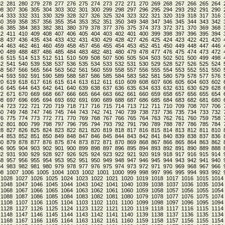
82
281
280
279
278
277
276
275
274
273
272
271
270
269
268
267
266
265
264
08
307
306
305
304
303
302
301
300
299
298
297
296
295
294
293
292
291
290
34
333
332
331
330
329
328
327
326
325
324
323
322
321
320
319
318
317
316
60
359
358
357
356
355
354
353
352
351
350
349
348
347
346
345
344
343
342
86
385
384
383
382
381
380
379
378
377
376
375
374
373
372
371
370
369
368
12
411
410
409
408
407
406
405
404
403
402
401
400
399
398
397
396
395
394
38
437
436
435
434
433
432
431
430
429
428
427
426
425
424
423
422
421
420
64
463
462
461
460
459
458
457
456
455
454
453
452
451
450
449
448
447
446
90
489
488
487
486
485
484
483
482
481
480
479
478
477
476
475
474
473
472
16
515
514
513
512
511
510
509
508
507
506
505
504
503
502
501
500
499
498
42
541
540
539
538
537
536
535
534
533
532
531
530
529
528
527
526
525
524
68
567
566
565
564
563
562
561
560
559
558
557
556
555
554
553
552
551
550
94
593
592
591
590
589
588
587
586
585
584
583
582
581
580
579
578
577
576
20
619
618
617
616
615
614
613
612
611
610
609
608
607
606
605
604
603
602
46
645
644
643
642
641
640
639
638
637
636
635
634
633
632
631
630
629
628
72
671
670
669
668
667
666
665
664
663
662
661
660
659
658
657
656
655
654
98
697
696
695
694
693
692
691
690
689
688
687
686
685
684
683
682
681
680
24
723
722
721
720
719
718
717
716
715
714
713
712
711
710
709
708
707
706
50
749
748
747
746
745
744
743
742
741
740
739
738
737
736
735
734
733
732
76
775
774
773
772
771
770
769
768
767
766
765
764
763
762
761
760
759
758
02
801
800
799
798
797
796
795
794
793
792
791
790
789
788
787
786
785
784
28
827
826
825
824
823
822
821
820
819
818
817
816
815
814
813
812
811
810
54
853
852
851
850
849
848
847
846
845
844
843
842
841
840
839
838
837
836
80
879
878
877
876
875
874
873
872
871
870
869
868
867
866
865
864
863
862
06
905
904
903
902
901
900
899
898
897
896
895
894
893
892
891
890
889
888
32
931
930
929
928
927
926
925
924
923
922
921
920
919
918
917
916
915
914
58
957
956
955
954
953
952
951
950
949
948
947
946
945
944
943
942
941
940
84
983
982
981
980
979
978
977
976
975
974
973
972
971
970
969
968
967
966
08
1007
1006
1005
1004
1003
1002
1001
1000
999
998
997
996
995
994
993
992
1028
1027
1026
1025
1024
1023
1022
1021
1020
1019
1018
1017
1016
1015
1014
1048
1047
1046
1045
1044
1043
1042
1041
1040
1039
1038
1037
1036
1035
1034
1068
1067
1066
1065
1064
1063
1062
1061
1060
1059
1058
1057
1056
1055
1054
1088
1087
1086
1085
1084
1083
1082
1081
1080
1079
1078
1077
1076
1075
1074
1108
1107
1106
1105
1104
1103
1102
1101
1100
1099
1098
1097
1096
1095
1094
1128
1127
1126
1125
1124
1123
1122
1121
1120
1119
1118
1117
1116
1115
1114
1148
1147
1146
1145
1144
1143
1142
1141
1140
1139
1138
1137
1136
1135
1134
1168
1167
1166
1165
1164
1163
1162
1161
1160
1159
1158
1157
1156
1155
1154