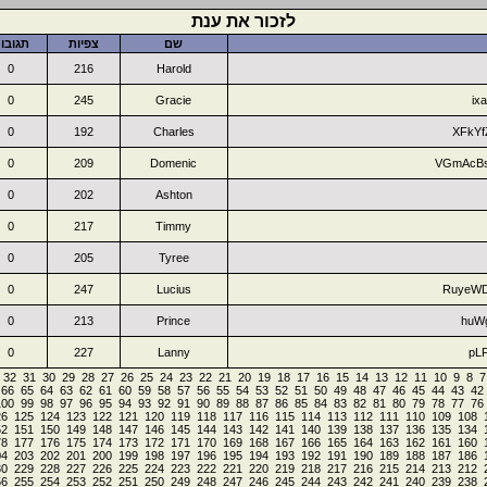
לזכור את ענת
שם
צפיות
תגובו
0
216
Harold
0
245
Gracie
ix
0
192
Charles
XFkY
0
209
Domenic
VGmAcB
0
202
Ashton
0
217
Timmy
0
205
Tyree
0
247
Lucius
RuyeW
0
213
Prince
huW
0
227
Lanny
pL
32
31
30
29
28
27
26
25
24
23
22
21
20
19
18
17
16
15
14
13
12
11
10
9
8
7
66
65
64
63
62
61
60
59
58
57
56
55
54
53
52
51
50
49
48
47
46
45
44
43
42
100
99
98
97
96
95
94
93
92
91
90
89
88
87
86
85
84
83
82
81
80
79
78
77
76
26
125
124
123
122
121
120
119
118
117
116
115
114
113
112
111
110
109
108
52
151
150
149
148
147
146
145
144
143
142
141
140
139
138
137
136
135
134
78
177
176
175
174
173
172
171
170
169
168
167
166
165
164
163
162
161
160
04
203
202
201
200
199
198
197
196
195
194
193
192
191
190
189
188
187
186
30
229
228
227
226
225
224
223
222
221
220
219
218
217
216
215
214
213
212
56
255
254
253
252
251
250
249
248
247
246
245
244
243
242
241
240
239
238