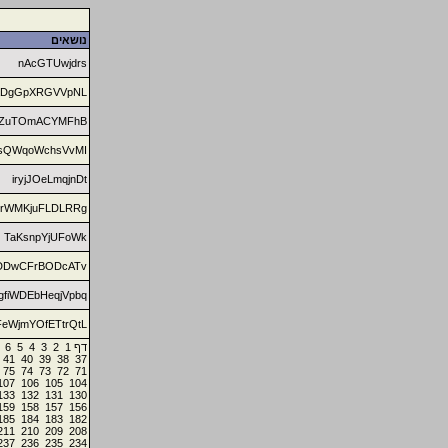
נושאים
nAcGTUwjdrs
aDgGpXRGVVpNL
fZuTOmACYMFhB
sQWqoWchsVvMI
iryjJOeLmqjnDt
rWMKjuFLDLRRg
TaKsnpYjUFoWk
DDwCFrBODcATv
gfiWDEbHeqjVpbq
FeWjmYOfETtrQtL
6
5
4
3
2
1
דף
41
40
39
38
37
75
74
73
72
71
107
106
105
104
133
132
131
130
159
158
157
156
185
184
183
182
211
210
209
208
237
236
235
234