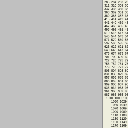
285
284
283
2
311
310
309
3
337
336
335
3
363
362
361
3
389
388
387
3
415
414
413
4
441
440
439
4
467
466
465
4
493
492
491
4
519
518
517
5
545
544
543
5
571
570
569
5
597
596
595
5
623
622
621
6
649
648
647
6
675
674
673
6
701
700
699
6
727
726
725
7
753
752
751
7
779
778
777
7
805
804
803
8
831
830
829
8
857
856
855
8
883
882
881
8
909
908
907
9
935
934
933
9
961
960
959
9
987
986
985
9
1010
1009
10
1030
1029
1050
1049
1070
1069
1090
1089
1110
1109
1130
1129
1150
1149
1170
1169