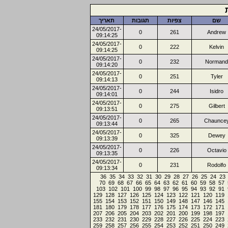
שם
צפיות
תגובות
תאריך
24/05/2017-
0
261
Andrew
09:14:25
24/05/2017-
0
222
Kelvin
09:14:25
24/05/2017-
0
232
Normand
09:14:20
24/05/2017-
0
251
Tyler
09:14:13
24/05/2017-
0
244
Isidro
09:14:01
24/05/2017-
0
275
Gilbert
09:13:51
24/05/2017-
0
265
Chaunce
09:13:44
24/05/2017-
0
325
Dewey
09:13:39
24/05/2017-
0
226
Octavio
09:13:35
24/05/2017-
0
231
Rodolfo
09:13:34
36
35
34
33
32
31
30
29
28
27
26
25
24
23
70
69
68
67
66
65
64
63
62
61
60
59
58
57
103
102
101
100
99
98
97
96
95
94
93
92
91
129
128
127
126
125
124
123
122
121
120
119
155
154
153
152
151
150
149
148
147
146
145
181
180
179
178
177
176
175
174
173
172
171
207
206
205
204
203
202
201
200
199
198
197
233
232
231
230
229
228
227
226
225
224
223
259
258
257
256
255
254
253
252
251
250
249