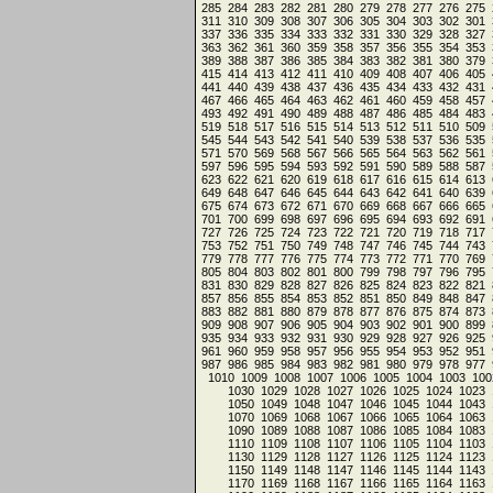
285
284
283
282
281
280
279
278
277
276
275
311
310
309
308
307
306
305
304
303
302
301
337
336
335
334
333
332
331
330
329
328
327
363
362
361
360
359
358
357
356
355
354
353
389
388
387
386
385
384
383
382
381
380
379
415
414
413
412
411
410
409
408
407
406
405
441
440
439
438
437
436
435
434
433
432
431
467
466
465
464
463
462
461
460
459
458
457
493
492
491
490
489
488
487
486
485
484
483
519
518
517
516
515
514
513
512
511
510
509
545
544
543
542
541
540
539
538
537
536
535
571
570
569
568
567
566
565
564
563
562
561
597
596
595
594
593
592
591
590
589
588
587
623
622
621
620
619
618
617
616
615
614
613
649
648
647
646
645
644
643
642
641
640
639
675
674
673
672
671
670
669
668
667
666
665
701
700
699
698
697
696
695
694
693
692
691
727
726
725
724
723
722
721
720
719
718
717
753
752
751
750
749
748
747
746
745
744
743
779
778
777
776
775
774
773
772
771
770
769
805
804
803
802
801
800
799
798
797
796
795
831
830
829
828
827
826
825
824
823
822
821
857
856
855
854
853
852
851
850
849
848
847
883
882
881
880
879
878
877
876
875
874
873
909
908
907
906
905
904
903
902
901
900
899
935
934
933
932
931
930
929
928
927
926
925
961
960
959
958
957
956
955
954
953
952
951
987
986
985
984
983
982
981
980
979
978
977
1010
1009
1008
1007
1006
1005
1004
1003
100
1030
1029
1028
1027
1026
1025
1024
1023
1050
1049
1048
1047
1046
1045
1044
1043
1070
1069
1068
1067
1066
1065
1064
1063
1090
1089
1088
1087
1086
1085
1084
1083
1110
1109
1108
1107
1106
1105
1104
1103
1130
1129
1128
1127
1126
1125
1124
1123
1150
1149
1148
1147
1146
1145
1144
1143
1170
1169
1168
1167
1166
1165
1164
1163