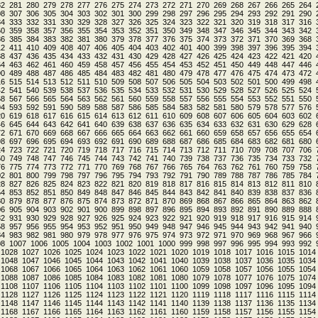
82
281
280
279
278
277
276
275
274
273
272
271
270
269
268
267
266
265
264
08
307
306
305
304
303
302
301
300
299
298
297
296
295
294
293
292
291
290
34
333
332
331
330
329
328
327
326
325
324
323
322
321
320
319
318
317
316
60
359
358
357
356
355
354
353
352
351
350
349
348
347
346
345
344
343
342
86
385
384
383
382
381
380
379
378
377
376
375
374
373
372
371
370
369
368
12
411
410
409
408
407
406
405
404
403
402
401
400
399
398
397
396
395
394
38
437
436
435
434
433
432
431
430
429
428
427
426
425
424
423
422
421
420
64
463
462
461
460
459
458
457
456
455
454
453
452
451
450
449
448
447
446
90
489
488
487
486
485
484
483
482
481
480
479
478
477
476
475
474
473
472
16
515
514
513
512
511
510
509
508
507
506
505
504
503
502
501
500
499
498
42
541
540
539
538
537
536
535
534
533
532
531
530
529
528
527
526
525
524
68
567
566
565
564
563
562
561
560
559
558
557
556
555
554
553
552
551
550
94
593
592
591
590
589
588
587
586
585
584
583
582
581
580
579
578
577
576
20
619
618
617
616
615
614
613
612
611
610
609
608
607
606
605
604
603
602
46
645
644
643
642
641
640
639
638
637
636
635
634
633
632
631
630
629
628
72
671
670
669
668
667
666
665
664
663
662
661
660
659
658
657
656
655
654
98
697
696
695
694
693
692
691
690
689
688
687
686
685
684
683
682
681
680
24
723
722
721
720
719
718
717
716
715
714
713
712
711
710
709
708
707
706
50
749
748
747
746
745
744
743
742
741
740
739
738
737
736
735
734
733
732
76
775
774
773
772
771
770
769
768
767
766
765
764
763
762
761
760
759
758
02
801
800
799
798
797
796
795
794
793
792
791
790
789
788
787
786
785
784
28
827
826
825
824
823
822
821
820
819
818
817
816
815
814
813
812
811
810
54
853
852
851
850
849
848
847
846
845
844
843
842
841
840
839
838
837
836
80
879
878
877
876
875
874
873
872
871
870
869
868
867
866
865
864
863
862
06
905
904
903
902
901
900
899
898
897
896
895
894
893
892
891
890
889
888
32
931
930
929
928
927
926
925
924
923
922
921
920
919
918
917
916
915
914
58
957
956
955
954
953
952
951
950
949
948
947
946
945
944
943
942
941
940
84
983
982
981
980
979
978
977
976
975
974
973
972
971
970
969
968
967
966
08
1007
1006
1005
1004
1003
1002
1001
1000
999
998
997
996
995
994
993
992
1028
1027
1026
1025
1024
1023
1022
1021
1020
1019
1018
1017
1016
1015
1014
1048
1047
1046
1045
1044
1043
1042
1041
1040
1039
1038
1037
1036
1035
1034
1068
1067
1066
1065
1064
1063
1062
1061
1060
1059
1058
1057
1056
1055
1054
1088
1087
1086
1085
1084
1083
1082
1081
1080
1079
1078
1077
1076
1075
1074
1108
1107
1106
1105
1104
1103
1102
1101
1100
1099
1098
1097
1096
1095
1094
1128
1127
1126
1125
1124
1123
1122
1121
1120
1119
1118
1117
1116
1115
1114
1148
1147
1146
1145
1144
1143
1142
1141
1140
1139
1138
1137
1136
1135
1134
1168
1167
1166
1165
1164
1163
1162
1161
1160
1159
1158
1157
1156
1155
1154