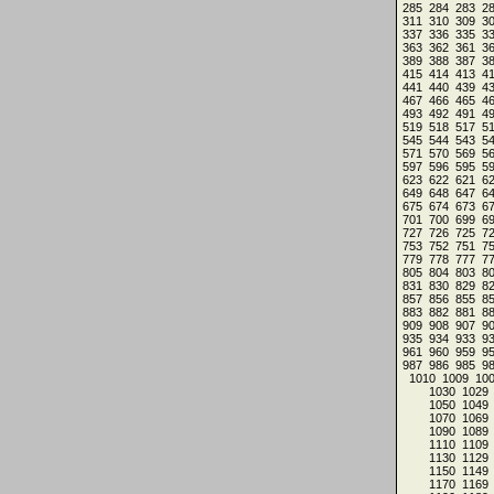
285
284
283
2
311
310
309
3
337
336
335
3
363
362
361
3
389
388
387
3
415
414
413
4
441
440
439
4
467
466
465
4
493
492
491
4
519
518
517
5
545
544
543
5
571
570
569
5
597
596
595
5
623
622
621
6
649
648
647
6
675
674
673
6
701
700
699
6
727
726
725
7
753
752
751
7
779
778
777
7
805
804
803
8
831
830
829
8
857
856
855
8
883
882
881
8
909
908
907
9
935
934
933
9
961
960
959
9
987
986
985
9
1010
1009
10
1030
1029
1050
1049
1070
1069
1090
1089
1110
1109
1130
1129
1150
1149
1170
1169