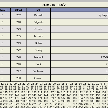
לזכור את ענת
שם
צפיות
תגובו
0
262
Ricardo
qUbzp
0
218
Edgardo
0
229
Gracie
0
205
Terence
0
219
Dallas
0
222
Danny
0
226
Manual
FCVA
0
216
Erick
C
0
217
Zachariah
E
0
230
Grover
qz
32
31
30
29
28
27
26
25
24
23
22
21
20
19
18
17
16
15
14
13
12
11
10
9
8
7
66
65
64
63
62
61
60
59
58
57
56
55
54
53
52
51
50
49
48
47
46
45
44
43
42
100
99
98
97
96
95
94
93
92
91
90
89
88
87
86
85
84
83
82
81
80
79
78
77
76
26
125
124
123
122
121
120
119
118
117
116
115
114
113
112
111
110
109
108
52
151
150
149
148
147
146
145
144
143
142
141
140
139
138
137
136
135
134
78
177
176
175
174
173
172
171
170
169
168
167
166
165
164
163
162
161
160
04
203
202
201
200
199
198
197
196
195
194
193
192
191
190
189
188
187
186
30
229
228
227
226
225
224
223
222
221
220
219
218
217
216
215
214
213
212
56
255
254
253
252
251
250
249
248
247
246
245
244
243
242
241
240
239
238