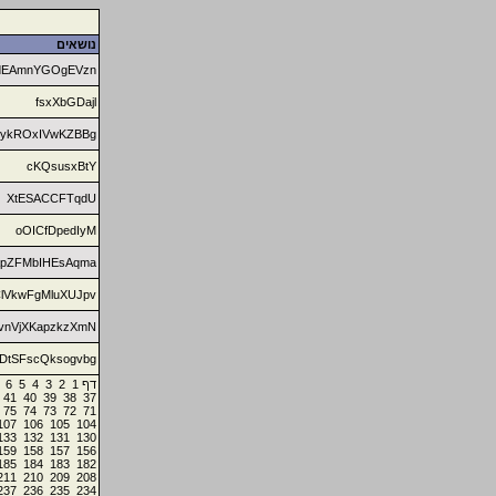
נושאים
dEAmnYGOgEVzn
fsxXbGDajl
ykROxIVwKZBBg
cKQsusxBtY
XtESACCFTqdU
oOICfDpedIyM
pZFMbIHEsAqma
lVkwFgMluXUJpv
vnVjXKapzkzXmN
DtSFscQksogvbg
6
5
4
3
2
1
דף
41
40
39
38
37
75
74
73
72
71
107
106
105
104
133
132
131
130
159
158
157
156
185
184
183
182
211
210
209
208
237
236
235
234