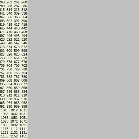
263
262
261
260
289
288
287
286
315
314
313
312
341
340
339
338
367
366
365
364
393
392
391
390
419
418
417
416
445
444
443
442
471
470
469
468
497
496
495
494
523
522
521
520
549
548
547
546
575
574
573
572
601
600
599
598
627
626
625
624
653
652
651
650
679
678
677
676
705
704
703
702
731
730
729
728
757
756
755
754
783
782
781
780
809
808
807
806
835
834
833
832
861
860
859
858
887
886
885
884
913
912
911
910
939
938
937
936
965
964
963
962
991
990
989
988
1013
1012
1011
1033
1032
1031
1053
1052
1051
1073
1072
1071
1093
1092
1091
1113
1112
1111
1133
1132
1131
1153
1152
1151