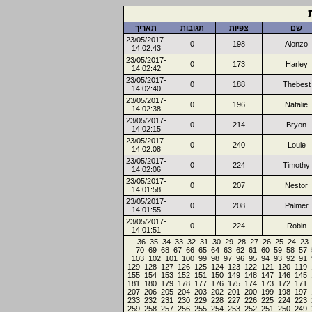
שם
צפיות
תגובות
תאריך
23/05/2017-
0
198
Alonzo
14:02:43
23/05/2017-
0
173
Harley
14:02:42
23/05/2017-
0
188
Thebest
14:02:40
23/05/2017-
0
196
Natalie
14:02:38
23/05/2017-
0
214
Bryon
14:02:15
23/05/2017-
0
240
Louie
14:02:08
23/05/2017-
0
224
Timothy
14:02:06
23/05/2017-
0
207
Nestor
14:01:58
23/05/2017-
0
208
Palmer
14:01:55
23/05/2017-
0
224
Robin
14:01:51
36
35
34
33
32
31
30
29
28
27
26
25
24
23
70
69
68
67
66
65
64
63
62
61
60
59
58
57
103
102
101
100
99
98
97
96
95
94
93
92
91
129
128
127
126
125
124
123
122
121
120
119
155
154
153
152
151
150
149
148
147
146
145
181
180
179
178
177
176
175
174
173
172
171
207
206
205
204
203
202
201
200
199
198
197
233
232
231
230
229
228
227
226
225
224
223
259
258
257
256
255
254
253
252
251
250
249