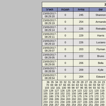
שם
צפיות
תגובות
תאריך
23/05/2017-
0
245
Shannon
08:29:20
23/05/2017-
0
254
Armando
08:29:19
23/05/2017-
0
226
Reinaldo
08:29:14
23/05/2017-
0
229
Harris
08:29:11
23/05/2017-
0
226
Luciano
08:29:10
23/05/2017-
0
203
Flyman
08:29:07
23/05/2017-
0
222
Bruno
08:29:05
23/05/2017-
0
206
Bella
08:29:00
23/05/2017-
0
209
Kylie
08:28:59
23/05/2017-
0
204
Edward
08:28:54
36
35
34
33
32
31
30
29
28
27
26
25
24
23
70
69
68
67
66
65
64
63
62
61
60
59
58
57
103
102
101
100
99
98
97
96
95
94
93
92
91
129
128
127
126
125
124
123
122
121
120
119
155
154
153
152
151
150
149
148
147
146
145
181
180
179
178
177
176
175
174
173
172
171
207
206
205
204
203
202
201
200
199
198
197
233
232
231
230
229
228
227
226
225
224
223
259
258
257
256
255
254
253
252
251
250
249