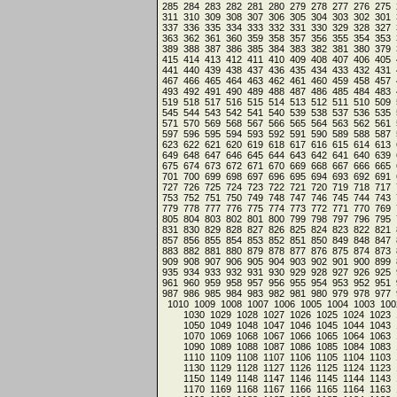
285
284
283
282
281
280
279
278
277
276
275
311
310
309
308
307
306
305
304
303
302
301
337
336
335
334
333
332
331
330
329
328
327
363
362
361
360
359
358
357
356
355
354
353
389
388
387
386
385
384
383
382
381
380
379
415
414
413
412
411
410
409
408
407
406
405
441
440
439
438
437
436
435
434
433
432
431
467
466
465
464
463
462
461
460
459
458
457
493
492
491
490
489
488
487
486
485
484
483
519
518
517
516
515
514
513
512
511
510
509
545
544
543
542
541
540
539
538
537
536
535
571
570
569
568
567
566
565
564
563
562
561
597
596
595
594
593
592
591
590
589
588
587
623
622
621
620
619
618
617
616
615
614
613
649
648
647
646
645
644
643
642
641
640
639
675
674
673
672
671
670
669
668
667
666
665
701
700
699
698
697
696
695
694
693
692
691
727
726
725
724
723
722
721
720
719
718
717
753
752
751
750
749
748
747
746
745
744
743
779
778
777
776
775
774
773
772
771
770
769
805
804
803
802
801
800
799
798
797
796
795
831
830
829
828
827
826
825
824
823
822
821
857
856
855
854
853
852
851
850
849
848
847
883
882
881
880
879
878
877
876
875
874
873
909
908
907
906
905
904
903
902
901
900
899
935
934
933
932
931
930
929
928
927
926
925
961
960
959
958
957
956
955
954
953
952
951
987
986
985
984
983
982
981
980
979
978
977
1010
1009
1008
1007
1006
1005
1004
1003
100
1030
1029
1028
1027
1026
1025
1024
1023
1050
1049
1048
1047
1046
1045
1044
1043
1070
1069
1068
1067
1066
1065
1064
1063
1090
1089
1088
1087
1086
1085
1084
1083
1110
1109
1108
1107
1106
1105
1104
1103
1130
1129
1128
1127
1126
1125
1124
1123
1150
1149
1148
1147
1146
1145
1144
1143
1170
1169
1168
1167
1166
1165
1164
1163