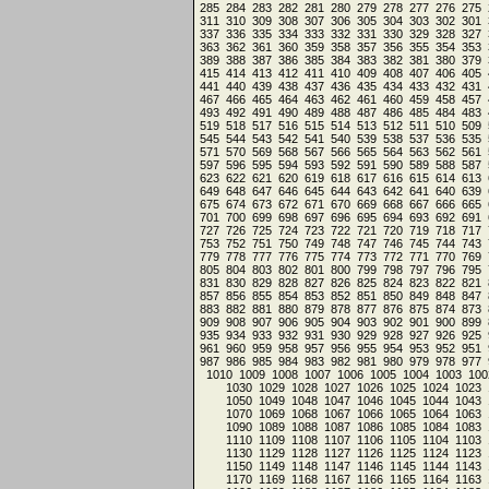
285
284
283
282
281
280
279
278
277
276
275
311
310
309
308
307
306
305
304
303
302
301
337
336
335
334
333
332
331
330
329
328
327
363
362
361
360
359
358
357
356
355
354
353
389
388
387
386
385
384
383
382
381
380
379
415
414
413
412
411
410
409
408
407
406
405
441
440
439
438
437
436
435
434
433
432
431
467
466
465
464
463
462
461
460
459
458
457
493
492
491
490
489
488
487
486
485
484
483
519
518
517
516
515
514
513
512
511
510
509
545
544
543
542
541
540
539
538
537
536
535
571
570
569
568
567
566
565
564
563
562
561
597
596
595
594
593
592
591
590
589
588
587
623
622
621
620
619
618
617
616
615
614
613
649
648
647
646
645
644
643
642
641
640
639
675
674
673
672
671
670
669
668
667
666
665
701
700
699
698
697
696
695
694
693
692
691
727
726
725
724
723
722
721
720
719
718
717
753
752
751
750
749
748
747
746
745
744
743
779
778
777
776
775
774
773
772
771
770
769
805
804
803
802
801
800
799
798
797
796
795
831
830
829
828
827
826
825
824
823
822
821
857
856
855
854
853
852
851
850
849
848
847
883
882
881
880
879
878
877
876
875
874
873
909
908
907
906
905
904
903
902
901
900
899
935
934
933
932
931
930
929
928
927
926
925
961
960
959
958
957
956
955
954
953
952
951
987
986
985
984
983
982
981
980
979
978
977
1010
1009
1008
1007
1006
1005
1004
1003
100
1030
1029
1028
1027
1026
1025
1024
1023
1050
1049
1048
1047
1046
1045
1044
1043
1070
1069
1068
1067
1066
1065
1064
1063
1090
1089
1088
1087
1086
1085
1084
1083
1110
1109
1108
1107
1106
1105
1104
1103
1130
1129
1128
1127
1126
1125
1124
1123
1150
1149
1148
1147
1146
1145
1144
1143
1170
1169
1168
1167
1166
1165
1164
1163