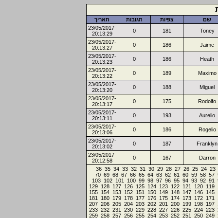
שם
צפיות
תגובות
תאריך
23/05/2017-
0
181
Toney
20:13:29
23/05/2017-
0
186
Jaime
20:13:27
23/05/2017-
0
186
Heath
20:13:23
23/05/2017-
0
189
Maximo
20:13:22
23/05/2017-
0
188
Miguel
20:13:20
23/05/2017-
0
175
Rodolfo
20:13:17
23/05/2017-
0
193
Aurelio
20:13:11
23/05/2017-
0
186
Rogelio
20:13:06
23/05/2017-
0
187
Franklyn
20:13:02
23/05/2017-
0
167
Darron
20:12:58
36
35
34
33
32
31
30
29
28
27
26
25
24
23
70
69
68
67
66
65
64
63
62
61
60
59
58
57
103
102
101
100
99
98
97
96
95
94
93
92
91
129
128
127
126
125
124
123
122
121
120
119
155
154
153
152
151
150
149
148
147
146
145
181
180
179
178
177
176
175
174
173
172
171
207
206
205
204
203
202
201
200
199
198
197
233
232
231
230
229
228
227
226
225
224
223
259
258
257
256
255
254
253
252
251
250
249