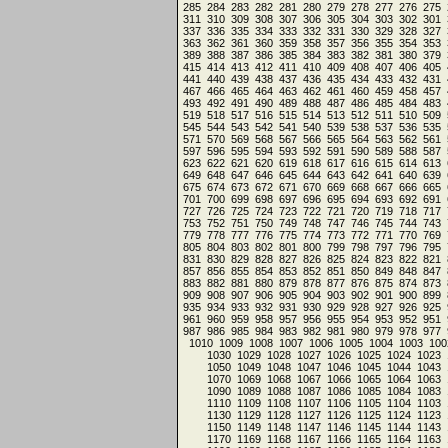
285
284
283
282
281
280
279
278
277
276
275
311
310
309
308
307
306
305
304
303
302
301
337
336
335
334
333
332
331
330
329
328
327
363
362
361
360
359
358
357
356
355
354
353
389
388
387
386
385
384
383
382
381
380
379
415
414
413
412
411
410
409
408
407
406
405
441
440
439
438
437
436
435
434
433
432
431
467
466
465
464
463
462
461
460
459
458
457
493
492
491
490
489
488
487
486
485
484
483
519
518
517
516
515
514
513
512
511
510
509
545
544
543
542
541
540
539
538
537
536
535
571
570
569
568
567
566
565
564
563
562
561
597
596
595
594
593
592
591
590
589
588
587
623
622
621
620
619
618
617
616
615
614
613
649
648
647
646
645
644
643
642
641
640
639
675
674
673
672
671
670
669
668
667
666
665
701
700
699
698
697
696
695
694
693
692
691
727
726
725
724
723
722
721
720
719
718
717
753
752
751
750
749
748
747
746
745
744
743
779
778
777
776
775
774
773
772
771
770
769
805
804
803
802
801
800
799
798
797
796
795
831
830
829
828
827
826
825
824
823
822
821
857
856
855
854
853
852
851
850
849
848
847
883
882
881
880
879
878
877
876
875
874
873
909
908
907
906
905
904
903
902
901
900
899
935
934
933
932
931
930
929
928
927
926
925
961
960
959
958
957
956
955
954
953
952
951
987
986
985
984
983
982
981
980
979
978
977
1010
1009
1008
1007
1006
1005
1004
1003
100
1030
1029
1028
1027
1026
1025
1024
1023
1050
1049
1048
1047
1046
1045
1044
1043
1070
1069
1068
1067
1066
1065
1064
1063
1090
1089
1088
1087
1086
1085
1084
1083
1110
1109
1108
1107
1106
1105
1104
1103
1130
1129
1128
1127
1126
1125
1124
1123
1150
1149
1148
1147
1146
1145
1144
1143
1170
1169
1168
1167
1166
1165
1164
1163