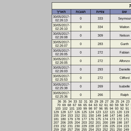
שם
צפיות
תגובות
תאריך
30/05/2017-
0
333
Seymour
02:26:13
30/05/2017-
0
334
Walton
02:26:10
30/05/2017-
0
309
Nelson
02:26:08
30/05/2017-
0
283
Garth
02:26:07
30/05/2017-
0
272
Fabian
02:26:05
30/05/2017-
0
272
Alfonzo
02:26:05
30/05/2017-
0
293
Danielle
02:26:03
30/05/2017-
0
272
Clifford
02:25:53
30/05/2017-
0
269
Isabelle
02:25:38
30/05/2017-
0
266
Ralph
02:25:36
36
35
34
33
32
31
30
29
28
27
26
25
24
23
70
69
68
67
66
65
64
63
62
61
60
59
58
57
103
102
101
100
99
98
97
96
95
94
93
92
91
129
128
127
126
125
124
123
122
121
120
119
155
154
153
152
151
150
149
148
147
146
145
181
180
179
178
177
176
175
174
173
172
171
207
206
205
204
203
202
201
200
199
198
197
233
232
231
230
229
228
227
226
225
224
223
259
258
257
256
255
254
253
252
251
250
249