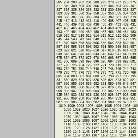
285
284
283
282
281
280
279
278
277
276
275
311
310
309
308
307
306
305
304
303
302
301
337
336
335
334
333
332
331
330
329
328
327
363
362
361
360
359
358
357
356
355
354
353
389
388
387
386
385
384
383
382
381
380
379
415
414
413
412
411
410
409
408
407
406
405
441
440
439
438
437
436
435
434
433
432
431
467
466
465
464
463
462
461
460
459
458
457
493
492
491
490
489
488
487
486
485
484
483
519
518
517
516
515
514
513
512
511
510
509
545
544
543
542
541
540
539
538
537
536
535
571
570
569
568
567
566
565
564
563
562
561
597
596
595
594
593
592
591
590
589
588
587
623
622
621
620
619
618
617
616
615
614
613
649
648
647
646
645
644
643
642
641
640
639
675
674
673
672
671
670
669
668
667
666
665
701
700
699
698
697
696
695
694
693
692
691
727
726
725
724
723
722
721
720
719
718
717
753
752
751
750
749
748
747
746
745
744
743
779
778
777
776
775
774
773
772
771
770
769
805
804
803
802
801
800
799
798
797
796
795
831
830
829
828
827
826
825
824
823
822
821
857
856
855
854
853
852
851
850
849
848
847
883
882
881
880
879
878
877
876
875
874
873
909
908
907
906
905
904
903
902
901
900
899
935
934
933
932
931
930
929
928
927
926
925
961
960
959
958
957
956
955
954
953
952
951
987
986
985
984
983
982
981
980
979
978
977
1010
1009
1008
1007
1006
1005
1004
1003
100
1030
1029
1028
1027
1026
1025
1024
1023
1050
1049
1048
1047
1046
1045
1044
1043
1070
1069
1068
1067
1066
1065
1064
1063
1090
1089
1088
1087
1086
1085
1084
1083
1110
1109
1108
1107
1106
1105
1104
1103
1130
1129
1128
1127
1126
1125
1124
1123
1150
1149
1148
1147
1146
1145
1144
1143
1170
1169
1168
1167
1166
1165
1164
1163