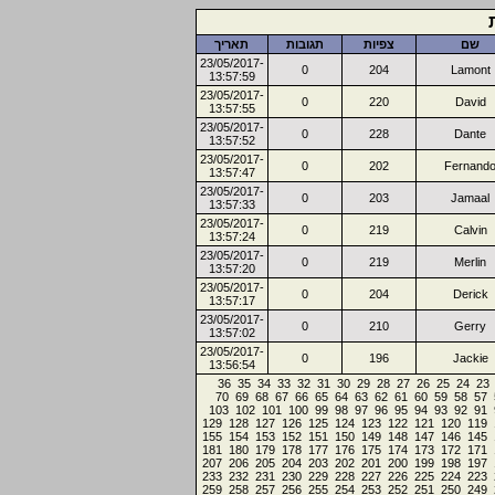
שם
צפיות
תגובות
תאריך
23/05/2017-
0
204
Lamont
13:57:59
23/05/2017-
0
220
David
13:57:55
23/05/2017-
0
228
Dante
13:57:52
23/05/2017-
0
202
Fernand
13:57:47
23/05/2017-
0
203
Jamaal
13:57:33
23/05/2017-
0
219
Calvin
13:57:24
23/05/2017-
0
219
Merlin
13:57:20
23/05/2017-
0
204
Derick
13:57:17
23/05/2017-
0
210
Gerry
13:57:02
23/05/2017-
0
196
Jackie
13:56:54
36
35
34
33
32
31
30
29
28
27
26
25
24
23
70
69
68
67
66
65
64
63
62
61
60
59
58
57
103
102
101
100
99
98
97
96
95
94
93
92
91
129
128
127
126
125
124
123
122
121
120
119
155
154
153
152
151
150
149
148
147
146
145
181
180
179
178
177
176
175
174
173
172
171
207
206
205
204
203
202
201
200
199
198
197
233
232
231
230
229
228
227
226
225
224
223
259
258
257
256
255
254
253
252
251
250
249