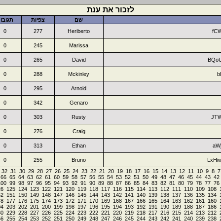
לזכור את ענת
שם
צפיות
תגובו
0
277
Heriberto
fC
0
245
Marissa
0
265
David
BQoU
0
288
Mckinley
b
0
295
Arnold
0
342
Genaro
0
303
Rusty
JT
0
276
Craig
0
313
Ethan
aWj
0
255
Bruno
LxHi
32
31
30
29
28
27
26
25
24
23
22
21
20
19
18
17
16
15
14
13
12
11
10
9
8
7
66
65
64
63
62
61
60
59
58
57
56
55
54
53
52
51
50
49
48
47
46
45
44
43
42
100
99
98
97
96
95
94
93
92
91
90
89
88
87
86
85
84
83
82
81
80
79
78
77
76
26
125
124
123
122
121
120
119
118
117
116
115
114
113
112
111
110
109
108
52
151
150
149
148
147
146
145
144
143
142
141
140
139
138
137
136
135
134
78
177
176
175
174
173
172
171
170
169
168
167
166
165
164
163
162
161
160
04
203
202
201
200
199
198
197
196
195
194
193
192
191
190
189
188
187
186
30
229
228
227
226
225
224
223
222
221
220
219
218
217
216
215
214
213
212
56
255
254
253
252
251
250
249
248
247
246
245
244
243
242
241
240
239
238