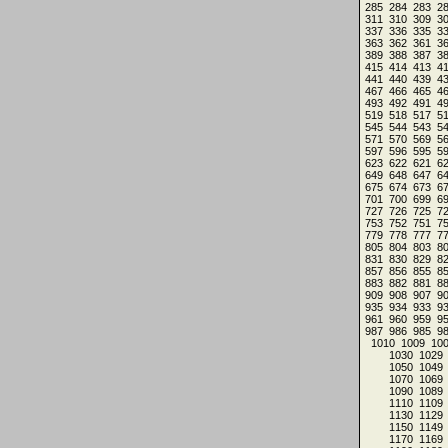
285
284
283
2
311
310
309
3
337
336
335
3
363
362
361
3
389
388
387
3
415
414
413
4
441
440
439
4
467
466
465
4
493
492
491
4
519
518
517
5
545
544
543
5
571
570
569
5
597
596
595
5
623
622
621
6
649
648
647
6
675
674
673
6
701
700
699
6
727
726
725
7
753
752
751
7
779
778
777
7
805
804
803
8
831
830
829
8
857
856
855
8
883
882
881
8
909
908
907
9
935
934
933
9
961
960
959
9
987
986
985
9
1010
1009
10
1030
1029
1050
1049
1070
1069
1090
1089
1110
1109
1130
1129
1150
1149
1170
1169