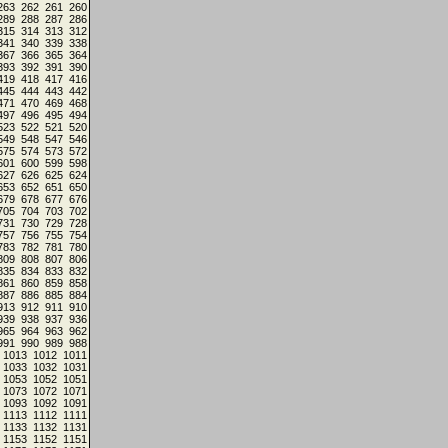
263
262
261
260
289
288
287
286
315
314
313
312
341
340
339
338
367
366
365
364
393
392
391
390
419
418
417
416
445
444
443
442
471
470
469
468
497
496
495
494
523
522
521
520
549
548
547
546
575
574
573
572
601
600
599
598
627
626
625
624
653
652
651
650
679
678
677
676
705
704
703
702
731
730
729
728
757
756
755
754
783
782
781
780
809
808
807
806
835
834
833
832
861
860
859
858
887
886
885
884
913
912
911
910
939
938
937
936
965
964
963
962
991
990
989
988
1013
1012
1011
1033
1032
1031
1053
1052
1051
1073
1072
1071
1093
1092
1091
1113
1112
1111
1133
1132
1131
1153
1152
1151