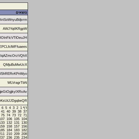
נושאים
WvtSoWnyuBdjvrm
AWJYqtIKRgpW
OInFlcVTlOeuJH
EPCLfclWFfuaees
IqAZmcOrzVQhX
QMjuBuMwUcX
WShRERvKPnWyo
WLVragrTbN
jeGtOgjkyIXRxAv
wKsUtJJDgqbeQR
6
5
4
3
2
1
דף
41
40
39
38
37
75
74
73
72
71
107
106
105
104
133
132
131
130
159
158
157
156
185
184
183
182
211
210
209
208
237
236
235
234