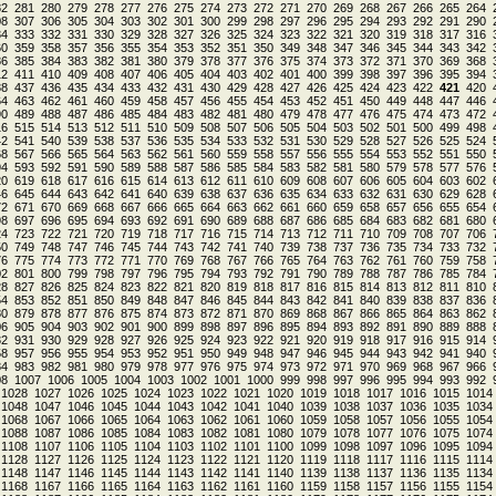
82
281
280
279
278
277
276
275
274
273
272
271
270
269
268
267
266
265
264
08
307
306
305
304
303
302
301
300
299
298
297
296
295
294
293
292
291
290
34
333
332
331
330
329
328
327
326
325
324
323
322
321
320
319
318
317
316
60
359
358
357
356
355
354
353
352
351
350
349
348
347
346
345
344
343
342
86
385
384
383
382
381
380
379
378
377
376
375
374
373
372
371
370
369
368
12
411
410
409
408
407
406
405
404
403
402
401
400
399
398
397
396
395
394
38
437
436
435
434
433
432
431
430
429
428
427
426
425
424
423
422
421
420
64
463
462
461
460
459
458
457
456
455
454
453
452
451
450
449
448
447
446
90
489
488
487
486
485
484
483
482
481
480
479
478
477
476
475
474
473
472
16
515
514
513
512
511
510
509
508
507
506
505
504
503
502
501
500
499
498
42
541
540
539
538
537
536
535
534
533
532
531
530
529
528
527
526
525
524
68
567
566
565
564
563
562
561
560
559
558
557
556
555
554
553
552
551
550
94
593
592
591
590
589
588
587
586
585
584
583
582
581
580
579
578
577
576
20
619
618
617
616
615
614
613
612
611
610
609
608
607
606
605
604
603
602
46
645
644
643
642
641
640
639
638
637
636
635
634
633
632
631
630
629
628
72
671
670
669
668
667
666
665
664
663
662
661
660
659
658
657
656
655
654
98
697
696
695
694
693
692
691
690
689
688
687
686
685
684
683
682
681
680
24
723
722
721
720
719
718
717
716
715
714
713
712
711
710
709
708
707
706
50
749
748
747
746
745
744
743
742
741
740
739
738
737
736
735
734
733
732
76
775
774
773
772
771
770
769
768
767
766
765
764
763
762
761
760
759
758
02
801
800
799
798
797
796
795
794
793
792
791
790
789
788
787
786
785
784
28
827
826
825
824
823
822
821
820
819
818
817
816
815
814
813
812
811
810
54
853
852
851
850
849
848
847
846
845
844
843
842
841
840
839
838
837
836
80
879
878
877
876
875
874
873
872
871
870
869
868
867
866
865
864
863
862
06
905
904
903
902
901
900
899
898
897
896
895
894
893
892
891
890
889
888
32
931
930
929
928
927
926
925
924
923
922
921
920
919
918
917
916
915
914
58
957
956
955
954
953
952
951
950
949
948
947
946
945
944
943
942
941
940
84
983
982
981
980
979
978
977
976
975
974
973
972
971
970
969
968
967
966
08
1007
1006
1005
1004
1003
1002
1001
1000
999
998
997
996
995
994
993
992
1028
1027
1026
1025
1024
1023
1022
1021
1020
1019
1018
1017
1016
1015
1014
1048
1047
1046
1045
1044
1043
1042
1041
1040
1039
1038
1037
1036
1035
1034
1068
1067
1066
1065
1064
1063
1062
1061
1060
1059
1058
1057
1056
1055
1054
1088
1087
1086
1085
1084
1083
1082
1081
1080
1079
1078
1077
1076
1075
1074
1108
1107
1106
1105
1104
1103
1102
1101
1100
1099
1098
1097
1096
1095
1094
1128
1127
1126
1125
1124
1123
1122
1121
1120
1119
1118
1117
1116
1115
1114
1148
1147
1146
1145
1144
1143
1142
1141
1140
1139
1138
1137
1136
1135
1134
1168
1167
1166
1165
1164
1163
1162
1161
1160
1159
1158
1157
1156
1155
1154