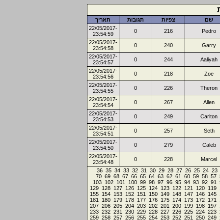
שם
צפיות
תגובות
תאריך
22/05/2017-
0
216
Pedro
23:54:59
22/05/2017-
0
240
Garry
23:54:58
22/05/2017-
0
244
Aaliyah
23:54:57
22/05/2017-
0
218
Zoe
23:54:56
22/05/2017-
0
226
Theron
23:54:55
22/05/2017-
0
267
Allen
23:54:54
22/05/2017-
0
249
Carlton
23:54:53
22/05/2017-
0
257
Seth
23:54:51
22/05/2017-
0
279
Caleb
23:54:50
22/05/2017-
0
228
Marcel
23:54:48
36
35
34
33
32
31
30
29
28
27
26
25
24
23
70
69
68
67
66
65
64
63
62
61
60
59
58
57
103
102
101
100
99
98
97
96
95
94
93
92
91
129
128
127
126
125
124
123
122
121
120
119
155
154
153
152
151
150
149
148
147
146
145
181
180
179
178
177
176
175
174
173
172
171
207
206
205
204
203
202
201
200
199
198
197
233
232
231
230
229
228
227
226
225
224
223
259
258
257
256
255
254
253
252
251
250
249