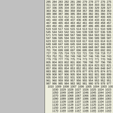
285
284
283
282
281
280
279
278
277
276
275
311
310
309
308
307
306
305
304
303
302
301
337
336
335
334
333
332
331
330
329
328
327
363
362
361
360
359
358
357
356
355
354
353
389
388
387
386
385
384
383
382
381
380
379
415
414
413
412
411
410
409
408
407
406
405
441
440
439
438
437
436
435
434
433
432
431
467
466
465
464
463
462
461
460
459
458
457
493
492
491
490
489
488
487
486
485
484
483
519
518
517
516
515
514
513
512
511
510
509
545
544
543
542
541
540
539
538
537
536
535
571
570
569
568
567
566
565
564
563
562
561
597
596
595
594
593
592
591
590
589
588
587
623
622
621
620
619
618
617
616
615
614
613
649
648
647
646
645
644
643
642
641
640
639
675
674
673
672
671
670
669
668
667
666
665
701
700
699
698
697
696
695
694
693
692
691
727
726
725
724
723
722
721
720
719
718
717
753
752
751
750
749
748
747
746
745
744
743
779
778
777
776
775
774
773
772
771
770
769
805
804
803
802
801
800
799
798
797
796
795
831
830
829
828
827
826
825
824
823
822
821
857
856
855
854
853
852
851
850
849
848
847
883
882
881
880
879
878
877
876
875
874
873
909
908
907
906
905
904
903
902
901
900
899
935
934
933
932
931
930
929
928
927
926
925
961
960
959
958
957
956
955
954
953
952
951
987
986
985
984
983
982
981
980
979
978
977
1010
1009
1008
1007
1006
1005
1004
1003
100
1030
1029
1028
1027
1026
1025
1024
1023
1050
1049
1048
1047
1046
1045
1044
1043
1070
1069
1068
1067
1066
1065
1064
1063
1090
1089
1088
1087
1086
1085
1084
1083
1110
1109
1108
1107
1106
1105
1104
1103
1130
1129
1128
1127
1126
1125
1124
1123
1150
1149
1148
1147
1146
1145
1144
1143
1170
1169
1168
1167
1166
1165
1164
1163