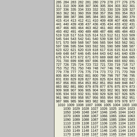
285
284
283
282
281
280
279
278
277
276
275
311
310
309
308
307
306
305
304
303
302
301
337
336
335
334
333
332
331
330
329
328
327
363
362
361
360
359
358
357
356
355
354
353
389
388
387
386
385
384
383
382
381
380
379
415
414
413
412
411
410
409
408
407
406
405
441
440
439
438
437
436
435
434
433
432
431
467
466
465
464
463
462
461
460
459
458
457
493
492
491
490
489
488
487
486
485
484
483
519
518
517
516
515
514
513
512
511
510
509
545
544
543
542
541
540
539
538
537
536
535
571
570
569
568
567
566
565
564
563
562
561
597
596
595
594
593
592
591
590
589
588
587
623
622
621
620
619
618
617
616
615
614
613
649
648
647
646
645
644
643
642
641
640
639
675
674
673
672
671
670
669
668
667
666
665
701
700
699
698
697
696
695
694
693
692
691
727
726
725
724
723
722
721
720
719
718
717
753
752
751
750
749
748
747
746
745
744
743
779
778
777
776
775
774
773
772
771
770
769
805
804
803
802
801
800
799
798
797
796
795
831
830
829
828
827
826
825
824
823
822
821
857
856
855
854
853
852
851
850
849
848
847
883
882
881
880
879
878
877
876
875
874
873
909
908
907
906
905
904
903
902
901
900
899
935
934
933
932
931
930
929
928
927
926
925
961
960
959
958
957
956
955
954
953
952
951
987
986
985
984
983
982
981
980
979
978
977
1010
1009
1008
1007
1006
1005
1004
1003
100
1030
1029
1028
1027
1026
1025
1024
1023
1050
1049
1048
1047
1046
1045
1044
1043
1070
1069
1068
1067
1066
1065
1064
1063
1090
1089
1088
1087
1086
1085
1084
1083
1110
1109
1108
1107
1106
1105
1104
1103
1130
1129
1128
1127
1126
1125
1124
1123
1150
1149
1148
1147
1146
1145
1144
1143
1170
1169
1168
1167
1166
1165
1164
1163