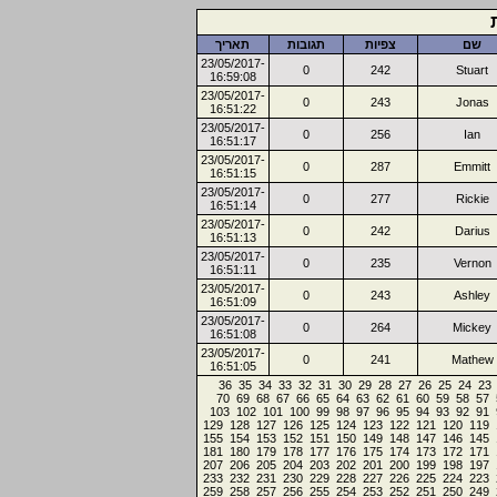
שם
צפיות
תגובות
תאריך
23/05/2017-
0
242
Stuart
16:59:08
23/05/2017-
0
243
Jonas
16:51:22
23/05/2017-
0
256
Ian
16:51:17
23/05/2017-
0
287
Emmitt
16:51:15
23/05/2017-
0
277
Rickie
16:51:14
23/05/2017-
0
242
Darius
16:51:13
23/05/2017-
0
235
Vernon
16:51:11
23/05/2017-
0
243
Ashley
16:51:09
23/05/2017-
0
264
Mickey
16:51:08
23/05/2017-
0
241
Mathew
16:51:05
36
35
34
33
32
31
30
29
28
27
26
25
24
23
70
69
68
67
66
65
64
63
62
61
60
59
58
57
103
102
101
100
99
98
97
96
95
94
93
92
91
129
128
127
126
125
124
123
122
121
120
119
155
154
153
152
151
150
149
148
147
146
145
181
180
179
178
177
176
175
174
173
172
171
207
206
205
204
203
202
201
200
199
198
197
233
232
231
230
229
228
227
226
225
224
223
259
258
257
256
255
254
253
252
251
250
249