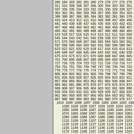
285
284
283
282
281
280
279
278
277
276
275
311
310
309
308
307
306
305
304
303
302
301
337
336
335
334
333
332
331
330
329
328
327
363
362
361
360
359
358
357
356
355
354
353
389
388
387
386
385
384
383
382
381
380
379
415
414
413
412
411
410
409
408
407
406
405
441
440
439
438
437
436
435
434
433
432
431
467
466
465
464
463
462
461
460
459
458
457
493
492
491
490
489
488
487
486
485
484
483
519
518
517
516
515
514
513
512
511
510
509
545
544
543
542
541
540
539
538
537
536
535
571
570
569
568
567
566
565
564
563
562
561
597
596
595
594
593
592
591
590
589
588
587
623
622
621
620
619
618
617
616
615
614
613
649
648
647
646
645
644
643
642
641
640
639
675
674
673
672
671
670
669
668
667
666
665
701
700
699
698
697
696
695
694
693
692
691
727
726
725
724
723
722
721
720
719
718
717
753
752
751
750
749
748
747
746
745
744
743
779
778
777
776
775
774
773
772
771
770
769
805
804
803
802
801
800
799
798
797
796
795
831
830
829
828
827
826
825
824
823
822
821
857
856
855
854
853
852
851
850
849
848
847
883
882
881
880
879
878
877
876
875
874
873
909
908
907
906
905
904
903
902
901
900
899
935
934
933
932
931
930
929
928
927
926
925
961
960
959
958
957
956
955
954
953
952
951
987
986
985
984
983
982
981
980
979
978
977
1010
1009
1008
1007
1006
1005
1004
1003
100
1030
1029
1028
1027
1026
1025
1024
1023
1050
1049
1048
1047
1046
1045
1044
1043
1070
1069
1068
1067
1066
1065
1064
1063
1090
1089
1088
1087
1086
1085
1084
1083
1110
1109
1108
1107
1106
1105
1104
1103
1130
1129
1128
1127
1126
1125
1124
1123
1150
1149
1148
1147
1146
1145
1144
1143
1170
1169
1168
1167
1166
1165
1164
1163