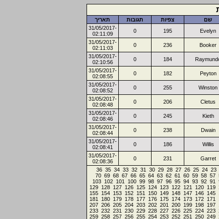
שם
צפיות
תגובות
תאריך
31/05/2017-
0
195
Evelyn
02:11:09
31/05/2017-
0
236
Booker
02:11:03
31/05/2017-
0
184
Raymund
02:10:56
31/05/2017-
0
182
Peyton
02:08:55
31/05/2017-
0
255
Winston
02:08:52
31/05/2017-
0
206
Cletus
02:08:48
31/05/2017-
0
245
Kieth
02:08:46
31/05/2017-
0
238
Dwain
02:08:44
31/05/2017-
0
186
Willis
02:08:41
31/05/2017-
0
231
Garret
02:08:36
36
35
34
33
32
31
30
29
28
27
26
25
24
23
70
69
68
67
66
65
64
63
62
61
60
59
58
57
103
102
101
100
99
98
97
96
95
94
93
92
91
129
128
127
126
125
124
123
122
121
120
119
155
154
153
152
151
150
149
148
147
146
145
181
180
179
178
177
176
175
174
173
172
171
207
206
205
204
203
202
201
200
199
198
197
233
232
231
230
229
228
227
226
225
224
223
259
258
257
256
255
254
253
252
251
250
249