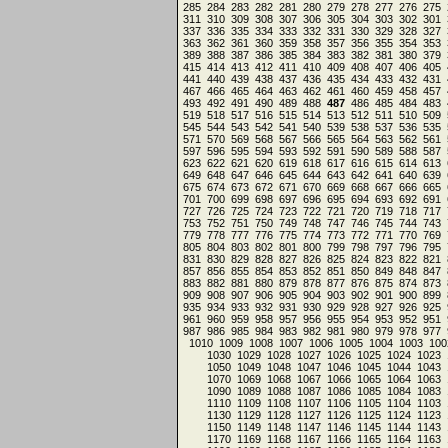
285
284
283
282
281
280
279
278
277
276
275
311
310
309
308
307
306
305
304
303
302
301
337
336
335
334
333
332
331
330
329
328
327
363
362
361
360
359
358
357
356
355
354
353
389
388
387
386
385
384
383
382
381
380
379
415
414
413
412
411
410
409
408
407
406
405
441
440
439
438
437
436
435
434
433
432
431
467
466
465
464
463
462
461
460
459
458
457
493
492
491
490
489
488
487
486
485
484
483
519
518
517
516
515
514
513
512
511
510
509
545
544
543
542
541
540
539
538
537
536
535
571
570
569
568
567
566
565
564
563
562
561
597
596
595
594
593
592
591
590
589
588
587
623
622
621
620
619
618
617
616
615
614
613
649
648
647
646
645
644
643
642
641
640
639
675
674
673
672
671
670
669
668
667
666
665
701
700
699
698
697
696
695
694
693
692
691
727
726
725
724
723
722
721
720
719
718
717
753
752
751
750
749
748
747
746
745
744
743
779
778
777
776
775
774
773
772
771
770
769
805
804
803
802
801
800
799
798
797
796
795
831
830
829
828
827
826
825
824
823
822
821
857
856
855
854
853
852
851
850
849
848
847
883
882
881
880
879
878
877
876
875
874
873
909
908
907
906
905
904
903
902
901
900
899
935
934
933
932
931
930
929
928
927
926
925
961
960
959
958
957
956
955
954
953
952
951
987
986
985
984
983
982
981
980
979
978
977
1010
1009
1008
1007
1006
1005
1004
1003
100
1030
1029
1028
1027
1026
1025
1024
1023
1050
1049
1048
1047
1046
1045
1044
1043
1070
1069
1068
1067
1066
1065
1064
1063
1090
1089
1088
1087
1086
1085
1084
1083
1110
1109
1108
1107
1106
1105
1104
1103
1130
1129
1128
1127
1126
1125
1124
1123
1150
1149
1148
1147
1146
1145
1144
1143
1170
1169
1168
1167
1166
1165
1164
1163