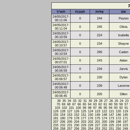
שם
צפיות
תגובות
תאריך
24/05/2017-
0
244
Peyton
00:11:06
24/05/2017-
0
245
Olivia
00:11:04
24/05/2017-
0
224
Isabella
00:10:59
24/05/2017-
0
234
Shayne
00:10:57
24/05/2017-
0
290
Caden
00:10:54
24/05/2017-
0
243
Aidan
00:07:01
24/05/2017-
0
234
Jarvis
00:06:59
24/05/2017-
0
230
Dylan
00:06:57
24/05/2017-
0
239
Laverne
00:06:48
24/05/2017-
0
205
Dillon
00:06:45
36
35
34
33
32
31
30
29
28
27
26
25
24
23
70
69
68
67
66
65
64
63
62
61
60
59
58
57
103
102
101
100
99
98
97
96
95
94
93
92
91
129
128
127
126
125
124
123
122
121
120
119
155
154
153
152
151
150
149
148
147
146
145
181
180
179
178
177
176
175
174
173
172
171
207
206
205
204
203
202
201
200
199
198
197
233
232
231
230
229
228
227
226
225
224
223
259
258
257
256
255
254
253
252
251
250
249