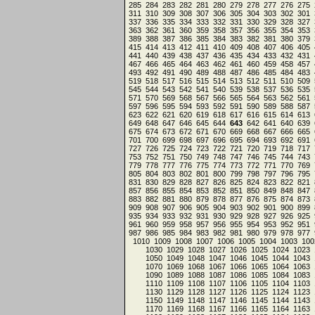
285
284
283
282
281
280
279
278
277
276
275
311
310
309
308
307
306
305
304
303
302
301
337
336
335
334
333
332
331
330
329
328
327
363
362
361
360
359
358
357
356
355
354
353
389
388
387
386
385
384
383
382
381
380
379
415
414
413
412
411
410
409
408
407
406
405
441
440
439
438
437
436
435
434
433
432
431
467
466
465
464
463
462
461
460
459
458
457
493
492
491
490
489
488
487
486
485
484
483
519
518
517
516
515
514
513
512
511
510
509
545
544
543
542
541
540
539
538
537
536
535
571
570
569
568
567
566
565
564
563
562
561
597
596
595
594
593
592
591
590
589
588
587
623
622
621
620
619
618
617
616
615
614
613
649
648
647
646
645
644
643
642
641
640
639
675
674
673
672
671
670
669
668
667
666
665
701
700
699
698
697
696
695
694
693
692
691
727
726
725
724
723
722
721
720
719
718
717
753
752
751
750
749
748
747
746
745
744
743
779
778
777
776
775
774
773
772
771
770
769
805
804
803
802
801
800
799
798
797
796
795
831
830
829
828
827
826
825
824
823
822
821
857
856
855
854
853
852
851
850
849
848
847
883
882
881
880
879
878
877
876
875
874
873
909
908
907
906
905
904
903
902
901
900
899
935
934
933
932
931
930
929
928
927
926
925
961
960
959
958
957
956
955
954
953
952
951
987
986
985
984
983
982
981
980
979
978
977
1010
1009
1008
1007
1006
1005
1004
1003
100
1030
1029
1028
1027
1026
1025
1024
1023
1050
1049
1048
1047
1046
1045
1044
1043
1070
1069
1068
1067
1066
1065
1064
1063
1090
1089
1088
1087
1086
1085
1084
1083
1110
1109
1108
1107
1106
1105
1104
1103
1130
1129
1128
1127
1126
1125
1124
1123
1150
1149
1148
1147
1146
1145
1144
1143
1170
1169
1168
1167
1166
1165
1164
1163