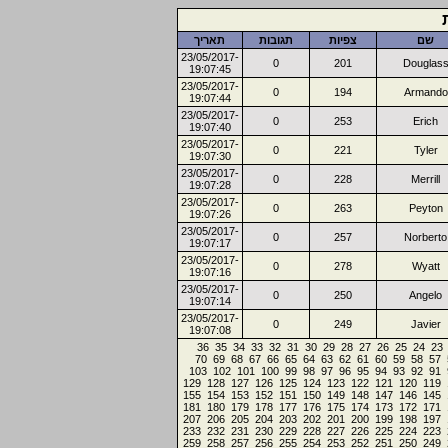
שם
צפיות
תגובות
תאריך
23/05/2017-
0
201
Douglas
19:07:45
23/05/2017-
0
194
Armando
19:07:44
23/05/2017-
0
253
Erich
19:07:40
23/05/2017-
0
221
Tyler
19:07:30
23/05/2017-
0
228
Merrill
19:07:28
23/05/2017-
0
263
Peyton
19:07:26
23/05/2017-
0
257
Norberto
19:07:17
23/05/2017-
0
278
Wyatt
19:07:16
23/05/2017-
0
250
Angelo
19:07:14
23/05/2017-
0
249
Javier
19:07:08
36
35
34
33
32
31
30
29
28
27
26
25
24
23
70
69
68
67
66
65
64
63
62
61
60
59
58
57
103
102
101
100
99
98
97
96
95
94
93
92
91
129
128
127
126
125
124
123
122
121
120
119
155
154
153
152
151
150
149
148
147
146
145
181
180
179
178
177
176
175
174
173
172
171
207
206
205
204
203
202
201
200
199
198
197
233
232
231
230
229
228
227
226
225
224
223
259
258
257
256
255
254
253
252
251
250
249