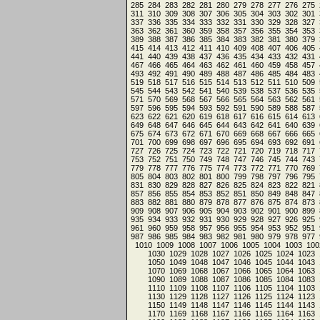
285
284
283
282
281
280
279
278
277
276
275
311
310
309
308
307
306
305
304
303
302
301
337
336
335
334
333
332
331
330
329
328
327
363
362
361
360
359
358
357
356
355
354
353
389
388
387
386
385
384
383
382
381
380
379
415
414
413
412
411
410
409
408
407
406
405
441
440
439
438
437
436
435
434
433
432
431
467
466
465
464
463
462
461
460
459
458
457
493
492
491
490
489
488
487
486
485
484
483
519
518
517
516
515
514
513
512
511
510
509
545
544
543
542
541
540
539
538
537
536
535
571
570
569
568
567
566
565
564
563
562
561
597
596
595
594
593
592
591
590
589
588
587
623
622
621
620
619
618
617
616
615
614
613
649
648
647
646
645
644
643
642
641
640
639
675
674
673
672
671
670
669
668
667
666
665
701
700
699
698
697
696
695
694
693
692
691
727
726
725
724
723
722
721
720
719
718
717
753
752
751
750
749
748
747
746
745
744
743
779
778
777
776
775
774
773
772
771
770
769
805
804
803
802
801
800
799
798
797
796
795
831
830
829
828
827
826
825
824
823
822
821
857
856
855
854
853
852
851
850
849
848
847
883
882
881
880
879
878
877
876
875
874
873
909
908
907
906
905
904
903
902
901
900
899
935
934
933
932
931
930
929
928
927
926
925
961
960
959
958
957
956
955
954
953
952
951
987
986
985
984
983
982
981
980
979
978
977
1010
1009
1008
1007
1006
1005
1004
1003
100
1030
1029
1028
1027
1026
1025
1024
1023
1050
1049
1048
1047
1046
1045
1044
1043
1070
1069
1068
1067
1066
1065
1064
1063
1090
1089
1088
1087
1086
1085
1084
1083
1110
1109
1108
1107
1106
1105
1104
1103
1130
1129
1128
1127
1126
1125
1124
1123
1150
1149
1148
1147
1146
1145
1144
1143
1170
1169
1168
1167
1166
1165
1164
1163