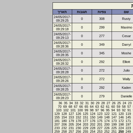
שם
צפיות
תגובות
תאריך
24/05/2017-
0
308
Rusty
09:29:25
24/05/2017-
0
299
Maximo
09:29:18
24/05/2017-
0
277
Cesar
09:29:13
24/05/2017-
0
349
Darryl
09:28:36
24/05/2017-
0
345
Moshe
09:28:35
24/05/2017-
0
292
Elliott
09:28:32
24/05/2017-
0
272
Julio
09:28:28
24/05/2017-
0
272
Wally
09:28:26
24/05/2017-
0
292
Kaden
09:28:25
24/05/2017-
0
279
Danielle
09:28:23
36
35
34
33
32
31
30
29
28
27
26
25
24
23
70
69
68
67
66
65
64
63
62
61
60
59
58
57
103
102
101
100
99
98
97
96
95
94
93
92
91
129
128
127
126
125
124
123
122
121
120
119
155
154
153
152
151
150
149
148
147
146
145
181
180
179
178
177
176
175
174
173
172
171
207
206
205
204
203
202
201
200
199
198
197
233
232
231
230
229
228
227
226
225
224
223
259
258
257
256
255
254
253
252
251
250
249