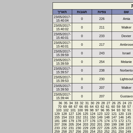
שם
צפיות
תגובות
תאריך
23/05/2017-
0
226
Amia
15:40:04
23/05/2017-
0
211
Walker
15:40:02
23/05/2017-
0
233
Dexter
15:40:01
23/05/2017-
0
217
Ambrose
15:40:01
23/05/2017-
0
243
Israel
15:39:59
23/05/2017-
0
254
Melanie
15:39:59
23/05/2017-
0
238
Norberto
15:39:57
23/05/2017-
0
230
Lightsoul
15:39:53
23/05/2017-
0
207
Walker
15:39:50
23/05/2017-
0
207
Gustavo
15:39:44
36
35
34
33
32
31
30
29
28
27
26
25
24
23
70
69
68
67
66
65
64
63
62
61
60
59
58
57
103
102
101
100
99
98
97
96
95
94
93
92
91
129
128
127
126
125
124
123
122
121
120
119
155
154
153
152
151
150
149
148
147
146
145
181
180
179
178
177
176
175
174
173
172
171
207
206
205
204
203
202
201
200
199
198
197
233
232
231
230
229
228
227
226
225
224
223
259
258
257
256
255
254
253
252
251
250
249