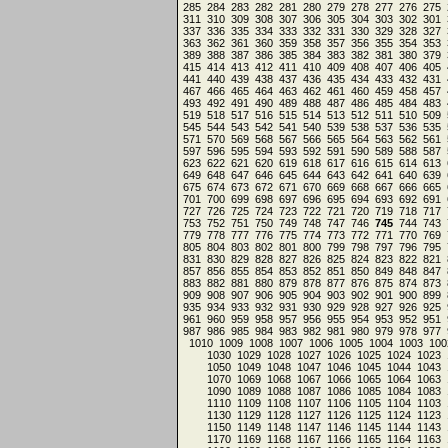
285
284
283
282
281
280
279
278
277
276
275
311
310
309
308
307
306
305
304
303
302
301
337
336
335
334
333
332
331
330
329
328
327
363
362
361
360
359
358
357
356
355
354
353
389
388
387
386
385
384
383
382
381
380
379
415
414
413
412
411
410
409
408
407
406
405
441
440
439
438
437
436
435
434
433
432
431
467
466
465
464
463
462
461
460
459
458
457
493
492
491
490
489
488
487
486
485
484
483
519
518
517
516
515
514
513
512
511
510
509
545
544
543
542
541
540
539
538
537
536
535
571
570
569
568
567
566
565
564
563
562
561
597
596
595
594
593
592
591
590
589
588
587
623
622
621
620
619
618
617
616
615
614
613
649
648
647
646
645
644
643
642
641
640
639
675
674
673
672
671
670
669
668
667
666
665
701
700
699
698
697
696
695
694
693
692
691
727
726
725
724
723
722
721
720
719
718
717
753
752
751
750
749
748
747
746
745
744
743
779
778
777
776
775
774
773
772
771
770
769
805
804
803
802
801
800
799
798
797
796
795
831
830
829
828
827
826
825
824
823
822
821
857
856
855
854
853
852
851
850
849
848
847
883
882
881
880
879
878
877
876
875
874
873
909
908
907
906
905
904
903
902
901
900
899
935
934
933
932
931
930
929
928
927
926
925
961
960
959
958
957
956
955
954
953
952
951
987
986
985
984
983
982
981
980
979
978
977
1010
1009
1008
1007
1006
1005
1004
1003
100
1030
1029
1028
1027
1026
1025
1024
1023
1050
1049
1048
1047
1046
1045
1044
1043
1070
1069
1068
1067
1066
1065
1064
1063
1090
1089
1088
1087
1086
1085
1084
1083
1110
1109
1108
1107
1106
1105
1104
1103
1130
1129
1128
1127
1126
1125
1124
1123
1150
1149
1148
1147
1146
1145
1144
1143
1170
1169
1168
1167
1166
1165
1164
1163