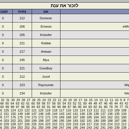
לזכור את ענת
שם
צפיות
תגובו
0
212
Domenic
0
206
Ernesto
eWh
0
205
Kristofer
0
221
Robbie
0
217
Antwan
0
245
Mya
0
221
Goodboy
0
212
Jozef
0
223
Raymundo
Wq
0
234
Kristofer
NA
32
31
30
29
28
27
26
25
24
23
22
21
20
19
18
17
16
15
14
13
12
11
10
9
8
7
66
65
64
63
62
61
60
59
58
57
56
55
54
53
52
51
50
49
48
47
46
45
44
43
42
100
99
98
97
96
95
94
93
92
91
90
89
88
87
86
85
84
83
82
81
80
79
78
77
76
26
125
124
123
122
121
120
119
118
117
116
115
114
113
112
111
110
109
108
52
151
150
149
148
147
146
145
144
143
142
141
140
139
138
137
136
135
134
78
177
176
175
174
173
172
171
170
169
168
167
166
165
164
163
162
161
160
04
203
202
201
200
199
198
197
196
195
194
193
192
191
190
189
188
187
186
30
229
228
227
226
225
224
223
222
221
220
219
218
217
216
215
214
213
212
56
255
254
253
252
251
250
249
248
247
246
245
244
243
242
241
240
239
238