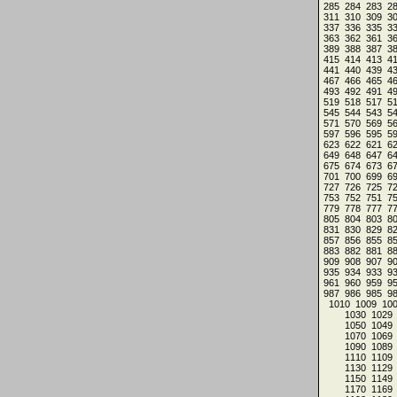
285
284
283
2
311
310
309
3
337
336
335
3
363
362
361
3
389
388
387
3
415
414
413
4
441
440
439
4
467
466
465
4
493
492
491
4
519
518
517
5
545
544
543
5
571
570
569
5
597
596
595
5
623
622
621
6
649
648
647
6
675
674
673
6
701
700
699
6
727
726
725
7
753
752
751
7
779
778
777
7
805
804
803
8
831
830
829
8
857
856
855
8
883
882
881
8
909
908
907
9
935
934
933
9
961
960
959
9
987
986
985
9
1010
1009
10
1030
1029
1050
1049
1070
1069
1090
1089
1110
1109
1130
1129
1150
1149
1170
1169