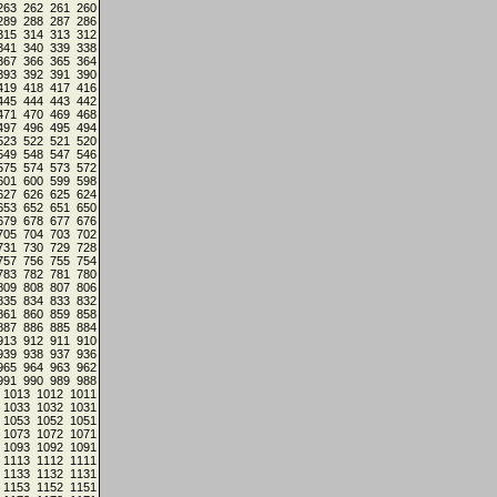
263
262
261
260
289
288
287
286
315
314
313
312
341
340
339
338
367
366
365
364
393
392
391
390
419
418
417
416
445
444
443
442
471
470
469
468
497
496
495
494
523
522
521
520
549
548
547
546
575
574
573
572
601
600
599
598
627
626
625
624
653
652
651
650
679
678
677
676
705
704
703
702
731
730
729
728
757
756
755
754
783
782
781
780
809
808
807
806
835
834
833
832
861
860
859
858
887
886
885
884
913
912
911
910
939
938
937
936
965
964
963
962
991
990
989
988
1013
1012
1011
1033
1032
1031
1053
1052
1051
1073
1072
1071
1093
1092
1091
1113
1112
1111
1133
1132
1131
1153
1152
1151