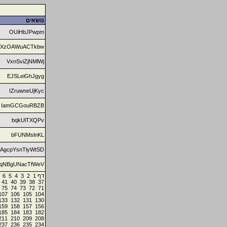
נושאים
OUiHbJPwpm
XzOAWuACTkbw
VxnSviZjNMlWj
EJSLeiGhJgyg
IZruwneUjKyc
IamGCGouRBZB
bqkUlTXQPv
bFUNMslnKL
AgcpYsnTlyWtSD
qNBgUNacTfWeV
6
5
4
3
2
1
דף
41
40
39
38
37
75
74
73
72
71
107
106
105
104
133
132
131
130
159
158
157
156
185
184
183
182
211
210
209
208
237
236
235
234