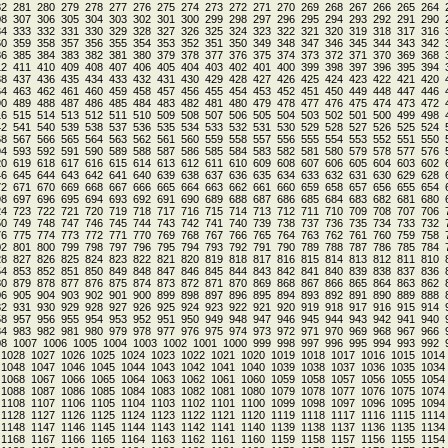
82
281
280
279
278
277
276
275
274
273
272
271
270
269
268
267
266
265
264
08
307
306
305
304
303
302
301
300
299
298
297
296
295
294
293
292
291
290
34
333
332
331
330
329
328
327
326
325
324
323
322
321
320
319
318
317
316
60
359
358
357
356
355
354
353
352
351
350
349
348
347
346
345
344
343
342
86
385
384
383
382
381
380
379
378
377
376
375
374
373
372
371
370
369
368
12
411
410
409
408
407
406
405
404
403
402
401
400
399
398
397
396
395
394
38
437
436
435
434
433
432
431
430
429
428
427
426
425
424
423
422
421
420
64
463
462
461
460
459
458
457
456
455
454
453
452
451
450
449
448
447
446
90
489
488
487
486
485
484
483
482
481
480
479
478
477
476
475
474
473
472
16
515
514
513
512
511
510
509
508
507
506
505
504
503
502
501
500
499
498
42
541
540
539
538
537
536
535
534
533
532
531
530
529
528
527
526
525
524
68
567
566
565
564
563
562
561
560
559
558
557
556
555
554
553
552
551
550
94
593
592
591
590
589
588
587
586
585
584
583
582
581
580
579
578
577
576
20
619
618
617
616
615
614
613
612
611
610
609
608
607
606
605
604
603
602
46
645
644
643
642
641
640
639
638
637
636
635
634
633
632
631
630
629
628
72
671
670
669
668
667
666
665
664
663
662
661
660
659
658
657
656
655
654
98
697
696
695
694
693
692
691
690
689
688
687
686
685
684
683
682
681
680
24
723
722
721
720
719
718
717
716
715
714
713
712
711
710
709
708
707
706
50
749
748
747
746
745
744
743
742
741
740
739
738
737
736
735
734
733
732
76
775
774
773
772
771
770
769
768
767
766
765
764
763
762
761
760
759
758
02
801
800
799
798
797
796
795
794
793
792
791
790
789
788
787
786
785
784
28
827
826
825
824
823
822
821
820
819
818
817
816
815
814
813
812
811
810
54
853
852
851
850
849
848
847
846
845
844
843
842
841
840
839
838
837
836
80
879
878
877
876
875
874
873
872
871
870
869
868
867
866
865
864
863
862
06
905
904
903
902
901
900
899
898
897
896
895
894
893
892
891
890
889
888
32
931
930
929
928
927
926
925
924
923
922
921
920
919
918
917
916
915
914
58
957
956
955
954
953
952
951
950
949
948
947
946
945
944
943
942
941
940
84
983
982
981
980
979
978
977
976
975
974
973
972
971
970
969
968
967
966
08
1007
1006
1005
1004
1003
1002
1001
1000
999
998
997
996
995
994
993
992
1028
1027
1026
1025
1024
1023
1022
1021
1020
1019
1018
1017
1016
1015
1014
1048
1047
1046
1045
1044
1043
1042
1041
1040
1039
1038
1037
1036
1035
1034
1068
1067
1066
1065
1064
1063
1062
1061
1060
1059
1058
1057
1056
1055
1054
1088
1087
1086
1085
1084
1083
1082
1081
1080
1079
1078
1077
1076
1075
1074
1108
1107
1106
1105
1104
1103
1102
1101
1100
1099
1098
1097
1096
1095
1094
1128
1127
1126
1125
1124
1123
1122
1121
1120
1119
1118
1117
1116
1115
1114
1148
1147
1146
1145
1144
1143
1142
1141
1140
1139
1138
1137
1136
1135
1134
1168
1167
1166
1165
1164
1163
1162
1161
1160
1159
1158
1157
1156
1155
1154