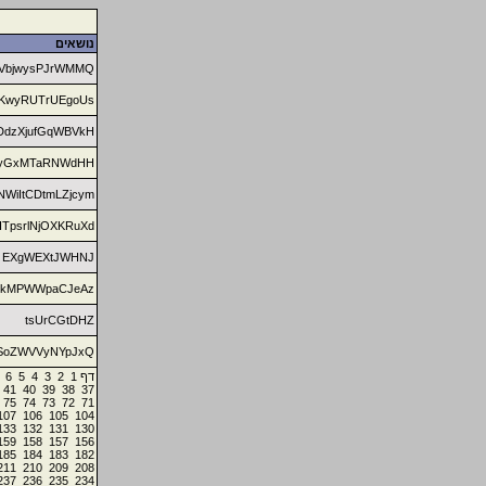
נושאים
VbjwysPJrWMMQ
KwyRUTrUEgoUs
DdzXjufGqWBVkH
yGxMTaRNWdHH
NWiItCDtmLZjcym
ITpsrlNjOXKRuXd
EXgWEXtJWHNJ
kMPWWpaCJeAz
tsUrCGtDHZ
SoZWVVyNYpJxQ
6
5
4
3
2
1
דף
41
40
39
38
37
75
74
73
72
71
107
106
105
104
133
132
131
130
159
158
157
156
185
184
183
182
211
210
209
208
237
236
235
234