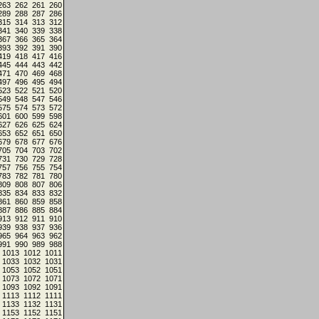
263
262
261
260
289
288
287
286
315
314
313
312
341
340
339
338
367
366
365
364
393
392
391
390
419
418
417
416
445
444
443
442
471
470
469
468
497
496
495
494
523
522
521
520
549
548
547
546
575
574
573
572
601
600
599
598
627
626
625
624
653
652
651
650
679
678
677
676
705
704
703
702
731
730
729
728
757
756
755
754
783
782
781
780
809
808
807
806
835
834
833
832
861
860
859
858
887
886
885
884
913
912
911
910
939
938
937
936
965
964
963
962
991
990
989
988
1013
1012
1011
1033
1032
1031
1053
1052
1051
1073
1072
1071
1093
1092
1091
1113
1112
1111
1133
1132
1131
1153
1152
1151