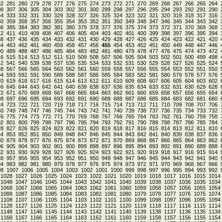
82
281
280
279
278
277
276
275
274
273
272
271
270
269
268
267
266
265
264
08
307
306
305
304
303
302
301
300
299
298
297
296
295
294
293
292
291
290
34
333
332
331
330
329
328
327
326
325
324
323
322
321
320
319
318
317
316
60
359
358
357
356
355
354
353
352
351
350
349
348
347
346
345
344
343
342
86
385
384
383
382
381
380
379
378
377
376
375
374
373
372
371
370
369
368
12
411
410
409
408
407
406
405
404
403
402
401
400
399
398
397
396
395
394
38
437
436
435
434
433
432
431
430
429
428
427
426
425
424
423
422
421
420
64
463
462
461
460
459
458
457
456
455
454
453
452
451
450
449
448
447
446
90
489
488
487
486
485
484
483
482
481
480
479
478
477
476
475
474
473
472
16
515
514
513
512
511
510
509
508
507
506
505
504
503
502
501
500
499
498
42
541
540
539
538
537
536
535
534
533
532
531
530
529
528
527
526
525
524
68
567
566
565
564
563
562
561
560
559
558
557
556
555
554
553
552
551
550
94
593
592
591
590
589
588
587
586
585
584
583
582
581
580
579
578
577
576
20
619
618
617
616
615
614
613
612
611
610
609
608
607
606
605
604
603
602
46
645
644
643
642
641
640
639
638
637
636
635
634
633
632
631
630
629
628
72
671
670
669
668
667
666
665
664
663
662
661
660
659
658
657
656
655
654
98
697
696
695
694
693
692
691
690
689
688
687
686
685
684
683
682
681
680
24
723
722
721
720
719
718
717
716
715
714
713
712
711
710
709
708
707
706
50
749
748
747
746
745
744
743
742
741
740
739
738
737
736
735
734
733
732
76
775
774
773
772
771
770
769
768
767
766
765
764
763
762
761
760
759
758
02
801
800
799
798
797
796
795
794
793
792
791
790
789
788
787
786
785
784
28
827
826
825
824
823
822
821
820
819
818
817
816
815
814
813
812
811
810
54
853
852
851
850
849
848
847
846
845
844
843
842
841
840
839
838
837
836
80
879
878
877
876
875
874
873
872
871
870
869
868
867
866
865
864
863
862
06
905
904
903
902
901
900
899
898
897
896
895
894
893
892
891
890
889
888
32
931
930
929
928
927
926
925
924
923
922
921
920
919
918
917
916
915
914
58
957
956
955
954
953
952
951
950
949
948
947
946
945
944
943
942
941
940
84
983
982
981
980
979
978
977
976
975
974
973
972
971
970
969
968
967
966
08
1007
1006
1005
1004
1003
1002
1001
1000
999
998
997
996
995
994
993
992
1028
1027
1026
1025
1024
1023
1022
1021
1020
1019
1018
1017
1016
1015
1014
1048
1047
1046
1045
1044
1043
1042
1041
1040
1039
1038
1037
1036
1035
1034
1068
1067
1066
1065
1064
1063
1062
1061
1060
1059
1058
1057
1056
1055
1054
1088
1087
1086
1085
1084
1083
1082
1081
1080
1079
1078
1077
1076
1075
1074
1108
1107
1106
1105
1104
1103
1102
1101
1100
1099
1098
1097
1096
1095
1094
1128
1127
1126
1125
1124
1123
1122
1121
1120
1119
1118
1117
1116
1115
1114
1148
1147
1146
1145
1144
1143
1142
1141
1140
1139
1138
1137
1136
1135
1134
1168
1167
1166
1165
1164
1163
1162
1161
1160
1159
1158
1157
1156
1155
1154