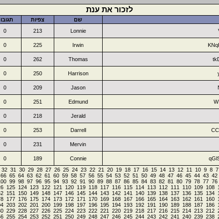
לזכור את ענת
שם
צפיות
תגובו
0
213
Lonnie
0
225
Irwin
KNq
0
262
Thomas
tk
0
250
Harrison
0
209
Jason
0
251
Edmund
W
0
218
Jerald
0
253
Darrell
CC
0
231
Mervin
0
189
Connie
qGl
32
31
30
29
28
27
26
25
24
23
22
21
20
19
18
17
16
15
14
13
12
11
10
9
8
7
66
65
64
63
62
61
60
59
58
57
56
55
54
53
52
51
50
49
48
47
46
45
44
43
42
100
99
98
97
96
95
94
93
92
91
90
89
88
87
86
85
84
83
82
81
80
79
78
77
76
26
125
124
123
122
121
120
119
118
117
116
115
114
113
112
111
110
109
108
52
151
150
149
148
147
146
145
144
143
142
141
140
139
138
137
136
135
134
78
177
176
175
174
173
172
171
170
169
168
167
166
165
164
163
162
161
160
04
203
202
201
200
199
198
197
196
195
194
193
192
191
190
189
188
187
186
30
229
228
227
226
225
224
223
222
221
220
219
218
217
216
215
214
213
212
56
255
254
253
252
251
250
249
248
247
246
245
244
243
242
241
240
239
238