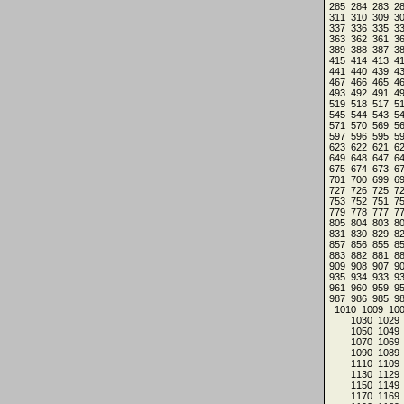
285
284
283
2
311
310
309
3
337
336
335
3
363
362
361
3
389
388
387
3
415
414
413
4
441
440
439
4
467
466
465
4
493
492
491
4
519
518
517
5
545
544
543
5
571
570
569
5
597
596
595
5
623
622
621
6
649
648
647
6
675
674
673
6
701
700
699
6
727
726
725
7
753
752
751
7
779
778
777
7
805
804
803
8
831
830
829
8
857
856
855
8
883
882
881
8
909
908
907
9
935
934
933
9
961
960
959
9
987
986
985
9
1010
1009
10
1030
1029
1050
1049
1070
1069
1090
1089
1110
1109
1130
1129
1150
1149
1170
1169