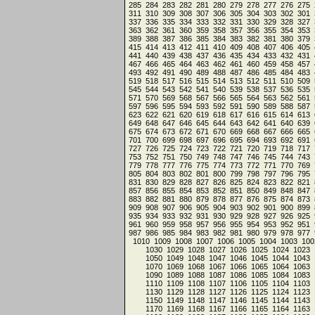
285
284
283
282
281
280
279
278
277
276
275
311
310
309
308
307
306
305
304
303
302
301
337
336
335
334
333
332
331
330
329
328
327
363
362
361
360
359
358
357
356
355
354
353
389
388
387
386
385
384
383
382
381
380
379
415
414
413
412
411
410
409
408
407
406
405
441
440
439
438
437
436
435
434
433
432
431
467
466
465
464
463
462
461
460
459
458
457
493
492
491
490
489
488
487
486
485
484
483
519
518
517
516
515
514
513
512
511
510
509
545
544
543
542
541
540
539
538
537
536
535
571
570
569
568
567
566
565
564
563
562
561
597
596
595
594
593
592
591
590
589
588
587
623
622
621
620
619
618
617
616
615
614
613
649
648
647
646
645
644
643
642
641
640
639
675
674
673
672
671
670
669
668
667
666
665
701
700
699
698
697
696
695
694
693
692
691
727
726
725
724
723
722
721
720
719
718
717
753
752
751
750
749
748
747
746
745
744
743
779
778
777
776
775
774
773
772
771
770
769
805
804
803
802
801
800
799
798
797
796
795
831
830
829
828
827
826
825
824
823
822
821
857
856
855
854
853
852
851
850
849
848
847
883
882
881
880
879
878
877
876
875
874
873
909
908
907
906
905
904
903
902
901
900
899
935
934
933
932
931
930
929
928
927
926
925
961
960
959
958
957
956
955
954
953
952
951
987
986
985
984
983
982
981
980
979
978
977
1010
1009
1008
1007
1006
1005
1004
1003
100
1030
1029
1028
1027
1026
1025
1024
1023
1050
1049
1048
1047
1046
1045
1044
1043
1070
1069
1068
1067
1066
1065
1064
1063
1090
1089
1088
1087
1086
1085
1084
1083
1110
1109
1108
1107
1106
1105
1104
1103
1130
1129
1128
1127
1126
1125
1124
1123
1150
1149
1148
1147
1146
1145
1144
1143
1170
1169
1168
1167
1166
1165
1164
1163