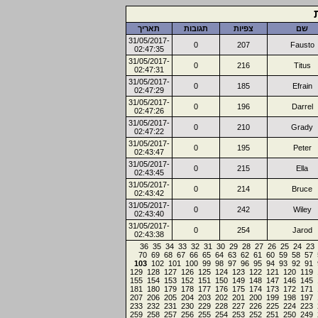
שם
צפיות
תגובות
תאריך
31/05/2017-
0
207
Fausto
02:47:35
31/05/2017-
0
216
Titus
02:47:31
31/05/2017-
0
185
Efrain
02:47:29
31/05/2017-
0
196
Darrel
02:47:26
31/05/2017-
0
210
Grady
02:47:22
31/05/2017-
0
195
Peter
02:43:47
31/05/2017-
0
215
Ella
02:43:45
31/05/2017-
0
214
Bruce
02:43:42
31/05/2017-
0
242
Wiley
02:43:40
31/05/2017-
0
254
Jarod
02:43:38
36
35
34
33
32
31
30
29
28
27
26
25
24
23
70
69
68
67
66
65
64
63
62
61
60
59
58
57
103
102
101
100
99
98
97
96
95
94
93
92
91
129
128
127
126
125
124
123
122
121
120
119
155
154
153
152
151
150
149
148
147
146
145
181
180
179
178
177
176
175
174
173
172
171
207
206
205
204
203
202
201
200
199
198
197
233
232
231
230
229
228
227
226
225
224
223
259
258
257
256
255
254
253
252
251
250
249