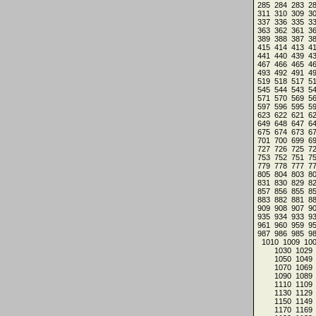
285
284
283
2
311
310
309
3
337
336
335
3
363
362
361
3
389
388
387
3
415
414
413
4
441
440
439
4
467
466
465
4
493
492
491
4
519
518
517
5
545
544
543
5
571
570
569
5
597
596
595
5
623
622
621
6
649
648
647
6
675
674
673
6
701
700
699
6
727
726
725
7
753
752
751
7
779
778
777
7
805
804
803
8
831
830
829
8
857
856
855
8
883
882
881
8
909
908
907
9
935
934
933
9
961
960
959
9
987
986
985
9
1010
1009
10
1030
1029
1050
1049
1070
1069
1090
1089
1110
1109
1130
1129
1150
1149
1170
1169