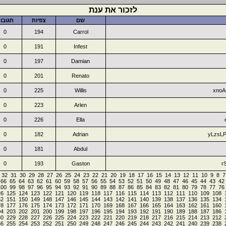
לזכור את ענת
שם
צפיות
תגובו
0
194
Carrol
0
191
Infest
0
197
Damian
0
201
Renato
0
225
Willis
xnoA
0
223
Arlen
0
226
Ella
0
182
Adrian
yLzsL
0
181
Abdul
0
193
Gaston
r
32
31
30
29
28
27
26
25
24
23
22
21
20
19
18
17
16
15
14
13
12
11
10
9
8
7
66
65
64
63
62
61
60
59
58
57
56
55
54
53
52
51
50
49
48
47
46
45
44
43
42
100
99
98
97
96
95
94
93
92
91
90
89
88
87
86
85
84
83
82
81
80
79
78
77
76
26
125
124
123
122
121
120
119
118
117
116
115
114
113
112
111
110
109
108
52
151
150
149
148
147
146
145
144
143
142
141
140
139
138
137
136
135
134
78
177
176
175
174
173
172
171
170
169
168
167
166
165
164
163
162
161
160
04
203
202
201
200
199
198
197
196
195
194
193
192
191
190
189
188
187
186
30
229
228
227
226
225
224
223
222
221
220
219
218
217
216
215
214
213
212
56
255
254
253
252
251
250
249
248
247
246
245
244
243
242
241
240
239
238