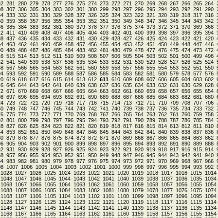
82
281
280
279
278
277
276
275
274
273
272
271
270
269
268
267
266
265
264
08
307
306
305
304
303
302
301
300
299
298
297
296
295
294
293
292
291
290
34
333
332
331
330
329
328
327
326
325
324
323
322
321
320
319
318
317
316
60
359
358
357
356
355
354
353
352
351
350
349
348
347
346
345
344
343
342
86
385
384
383
382
381
380
379
378
377
376
375
374
373
372
371
370
369
368
12
411
410
409
408
407
406
405
404
403
402
401
400
399
398
397
396
395
394
38
437
436
435
434
433
432
431
430
429
428
427
426
425
424
423
422
421
420
64
463
462
461
460
459
458
457
456
455
454
453
452
451
450
449
448
447
446
90
489
488
487
486
485
484
483
482
481
480
479
478
477
476
475
474
473
472
16
515
514
513
512
511
510
509
508
507
506
505
504
503
502
501
500
499
498
42
541
540
539
538
537
536
535
534
533
532
531
530
529
528
527
526
525
524
68
567
566
565
564
563
562
561
560
559
558
557
556
555
554
553
552
551
550
94
593
592
591
590
589
588
587
586
585
584
583
582
581
580
579
578
577
576
20
619
618
617
616
615
614
613
612
611
610
609
608
607
606
605
604
603
602
46
645
644
643
642
641
640
639
638
637
636
635
634
633
632
631
630
629
628
72
671
670
669
668
667
666
665
664
663
662
661
660
659
658
657
656
655
654
98
697
696
695
694
693
692
691
690
689
688
687
686
685
684
683
682
681
680
24
723
722
721
720
719
718
717
716
715
714
713
712
711
710
709
708
707
706
50
749
748
747
746
745
744
743
742
741
740
739
738
737
736
735
734
733
732
76
775
774
773
772
771
770
769
768
767
766
765
764
763
762
761
760
759
758
02
801
800
799
798
797
796
795
794
793
792
791
790
789
788
787
786
785
784
28
827
826
825
824
823
822
821
820
819
818
817
816
815
814
813
812
811
810
54
853
852
851
850
849
848
847
846
845
844
843
842
841
840
839
838
837
836
80
879
878
877
876
875
874
873
872
871
870
869
868
867
866
865
864
863
862
06
905
904
903
902
901
900
899
898
897
896
895
894
893
892
891
890
889
888
32
931
930
929
928
927
926
925
924
923
922
921
920
919
918
917
916
915
914
58
957
956
955
954
953
952
951
950
949
948
947
946
945
944
943
942
941
940
84
983
982
981
980
979
978
977
976
975
974
973
972
971
970
969
968
967
966
08
1007
1006
1005
1004
1003
1002
1001
1000
999
998
997
996
995
994
993
992
1028
1027
1026
1025
1024
1023
1022
1021
1020
1019
1018
1017
1016
1015
1014
1048
1047
1046
1045
1044
1043
1042
1041
1040
1039
1038
1037
1036
1035
1034
1068
1067
1066
1065
1064
1063
1062
1061
1060
1059
1058
1057
1056
1055
1054
1088
1087
1086
1085
1084
1083
1082
1081
1080
1079
1078
1077
1076
1075
1074
1108
1107
1106
1105
1104
1103
1102
1101
1100
1099
1098
1097
1096
1095
1094
1128
1127
1126
1125
1124
1123
1122
1121
1120
1119
1118
1117
1116
1115
1114
1148
1147
1146
1145
1144
1143
1142
1141
1140
1139
1138
1137
1136
1135
1134
1168
1167
1166
1165
1164
1163
1162
1161
1160
1159
1158
1157
1156
1155
1154