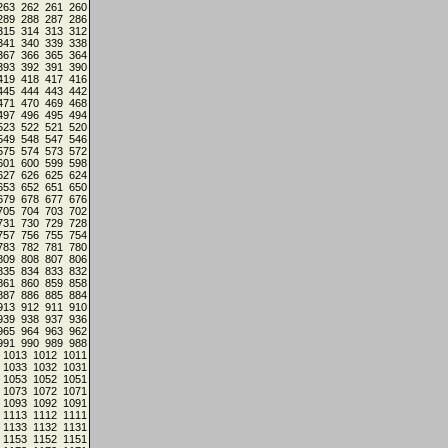
263
262
261
260
289
288
287
286
315
314
313
312
341
340
339
338
367
366
365
364
393
392
391
390
419
418
417
416
445
444
443
442
471
470
469
468
497
496
495
494
523
522
521
520
549
548
547
546
575
574
573
572
601
600
599
598
627
626
625
624
653
652
651
650
679
678
677
676
705
704
703
702
731
730
729
728
757
756
755
754
783
782
781
780
809
808
807
806
835
834
833
832
861
860
859
858
887
886
885
884
913
912
911
910
939
938
937
936
965
964
963
962
991
990
989
988
1013
1012
1011
1033
1032
1031
1053
1052
1051
1073
1072
1071
1093
1092
1091
1113
1112
1111
1133
1132
1131
1153
1152
1151