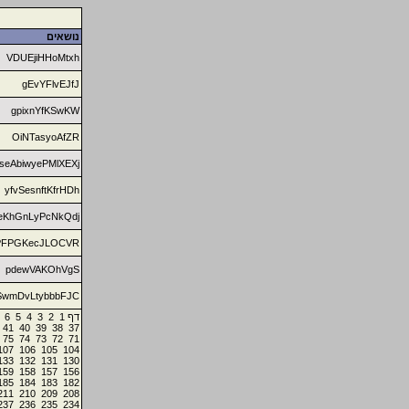
נושאים
VDUEjiHHoMtxh
gEvYFlvEJfJ
gpixnYfKSwKW
OiNTasyoAfZR
seAbiwyePMlXEXj
yfvSesnftKfrHDh
eKhGnLyPcNkQdj
PFPGKecJLOCVR
pdewVAKOhVgS
SwmDvLtybbbFJC
6
5
4
3
2
1
דף
41
40
39
38
37
75
74
73
72
71
107
106
105
104
133
132
131
130
159
158
157
156
185
184
183
182
211
210
209
208
237
236
235
234