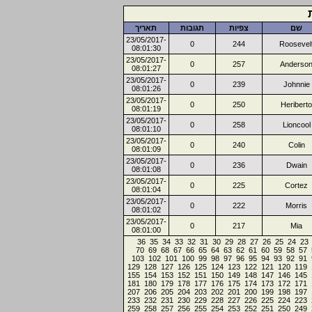
שם
צפיות
תגובות
תאריך
23/05/2017-
0
244
Roosevel
08:01:30
23/05/2017-
0
257
Anderso
08:01:27
23/05/2017-
0
239
Johnnie
08:01:26
23/05/2017-
0
250
Heriberto
08:01:19
23/05/2017-
0
258
Lioncool
08:01:10
23/05/2017-
0
240
Colin
08:01:09
23/05/2017-
0
236
Dwain
08:01:08
23/05/2017-
0
225
Cortez
08:01:04
23/05/2017-
0
222
Morris
08:01:02
23/05/2017-
0
217
Mia
08:01:00
36
35
34
33
32
31
30
29
28
27
26
25
24
23
70
69
68
67
66
65
64
63
62
61
60
59
58
57
103
102
101
100
99
98
97
96
95
94
93
92
91
129
128
127
126
125
124
123
122
121
120
119
155
154
153
152
151
150
149
148
147
146
145
181
180
179
178
177
176
175
174
173
172
171
207
206
205
204
203
202
201
200
199
198
197
233
232
231
230
229
228
227
226
225
224
223
259
258
257
256
255
254
253
252
251
250
249