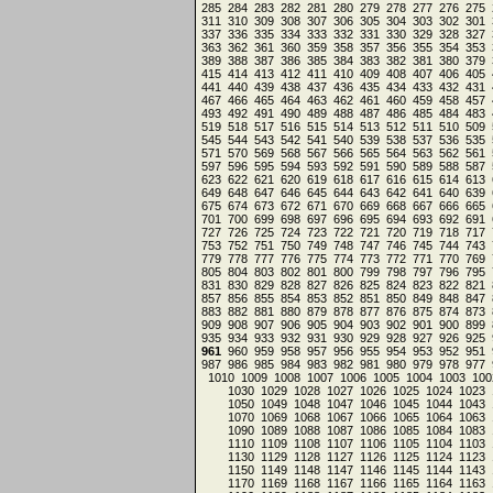
285
284
283
282
281
280
279
278
277
276
275
311
310
309
308
307
306
305
304
303
302
301
337
336
335
334
333
332
331
330
329
328
327
363
362
361
360
359
358
357
356
355
354
353
389
388
387
386
385
384
383
382
381
380
379
415
414
413
412
411
410
409
408
407
406
405
441
440
439
438
437
436
435
434
433
432
431
467
466
465
464
463
462
461
460
459
458
457
493
492
491
490
489
488
487
486
485
484
483
519
518
517
516
515
514
513
512
511
510
509
545
544
543
542
541
540
539
538
537
536
535
571
570
569
568
567
566
565
564
563
562
561
597
596
595
594
593
592
591
590
589
588
587
623
622
621
620
619
618
617
616
615
614
613
649
648
647
646
645
644
643
642
641
640
639
675
674
673
672
671
670
669
668
667
666
665
701
700
699
698
697
696
695
694
693
692
691
727
726
725
724
723
722
721
720
719
718
717
753
752
751
750
749
748
747
746
745
744
743
779
778
777
776
775
774
773
772
771
770
769
805
804
803
802
801
800
799
798
797
796
795
831
830
829
828
827
826
825
824
823
822
821
857
856
855
854
853
852
851
850
849
848
847
883
882
881
880
879
878
877
876
875
874
873
909
908
907
906
905
904
903
902
901
900
899
935
934
933
932
931
930
929
928
927
926
925
961
960
959
958
957
956
955
954
953
952
951
987
986
985
984
983
982
981
980
979
978
977
1010
1009
1008
1007
1006
1005
1004
1003
100
1030
1029
1028
1027
1026
1025
1024
1023
1050
1049
1048
1047
1046
1045
1044
1043
1070
1069
1068
1067
1066
1065
1064
1063
1090
1089
1088
1087
1086
1085
1084
1083
1110
1109
1108
1107
1106
1105
1104
1103
1130
1129
1128
1127
1126
1125
1124
1123
1150
1149
1148
1147
1146
1145
1144
1143
1170
1169
1168
1167
1166
1165
1164
1163