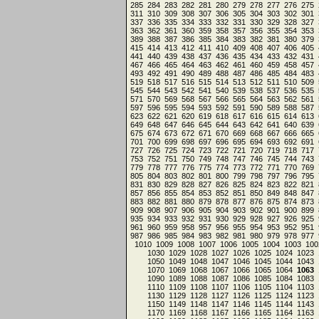
285
284
283
282
281
280
279
278
277
276
275
311
310
309
308
307
306
305
304
303
302
301
337
336
335
334
333
332
331
330
329
328
327
363
362
361
360
359
358
357
356
355
354
353
389
388
387
386
385
384
383
382
381
380
379
415
414
413
412
411
410
409
408
407
406
405
441
440
439
438
437
436
435
434
433
432
431
467
466
465
464
463
462
461
460
459
458
457
493
492
491
490
489
488
487
486
485
484
483
519
518
517
516
515
514
513
512
511
510
509
545
544
543
542
541
540
539
538
537
536
535
571
570
569
568
567
566
565
564
563
562
561
597
596
595
594
593
592
591
590
589
588
587
623
622
621
620
619
618
617
616
615
614
613
649
648
647
646
645
644
643
642
641
640
639
675
674
673
672
671
670
669
668
667
666
665
701
700
699
698
697
696
695
694
693
692
691
727
726
725
724
723
722
721
720
719
718
717
753
752
751
750
749
748
747
746
745
744
743
779
778
777
776
775
774
773
772
771
770
769
805
804
803
802
801
800
799
798
797
796
795
831
830
829
828
827
826
825
824
823
822
821
857
856
855
854
853
852
851
850
849
848
847
883
882
881
880
879
878
877
876
875
874
873
909
908
907
906
905
904
903
902
901
900
899
935
934
933
932
931
930
929
928
927
926
925
961
960
959
958
957
956
955
954
953
952
951
987
986
985
984
983
982
981
980
979
978
977
1010
1009
1008
1007
1006
1005
1004
1003
100
1030
1029
1028
1027
1026
1025
1024
1023
1050
1049
1048
1047
1046
1045
1044
1043
1070
1069
1068
1067
1066
1065
1064
1063
1090
1089
1088
1087
1086
1085
1084
1083
1110
1109
1108
1107
1106
1105
1104
1103
1130
1129
1128
1127
1126
1125
1124
1123
1150
1149
1148
1147
1146
1145
1144
1143
1170
1169
1168
1167
1166
1165
1164
1163