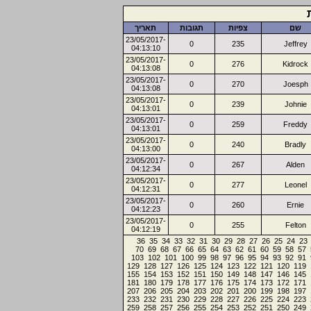
שם
צפיות
תגובות
תאריך
23/05/2017-
0
235
Jeffrey
04:13:10
23/05/2017-
0
276
Kidrock
04:13:08
23/05/2017-
0
270
Joesph
04:13:08
23/05/2017-
0
239
Johnie
04:13:01
23/05/2017-
0
259
Freddy
04:13:01
23/05/2017-
0
240
Bradly
04:13:00
23/05/2017-
0
267
Alden
04:12:34
23/05/2017-
0
277
Leonel
04:12:31
23/05/2017-
0
260
Ernie
04:12:23
23/05/2017-
0
255
Felton
04:12:19
36
35
34
33
32
31
30
29
28
27
26
25
24
23
70
69
68
67
66
65
64
63
62
61
60
59
58
57
103
102
101
100
99
98
97
96
95
94
93
92
91
129
128
127
126
125
124
123
122
121
120
119
155
154
153
152
151
150
149
148
147
146
145
181
180
179
178
177
176
175
174
173
172
171
207
206
205
204
203
202
201
200
199
198
197
233
232
231
230
229
228
227
226
225
224
223
259
258
257
256
255
254
253
252
251
250
249