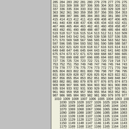
285
284
283
282
281
280
279
278
277
276
275
311
310
309
308
307
306
305
304
303
302
301
337
336
335
334
333
332
331
330
329
328
327
363
362
361
360
359
358
357
356
355
354
353
389
388
387
386
385
384
383
382
381
380
379
415
414
413
412
411
410
409
408
407
406
405
441
440
439
438
437
436
435
434
433
432
431
467
466
465
464
463
462
461
460
459
458
457
493
492
491
490
489
488
487
486
485
484
483
519
518
517
516
515
514
513
512
511
510
509
545
544
543
542
541
540
539
538
537
536
535
571
570
569
568
567
566
565
564
563
562
561
597
596
595
594
593
592
591
590
589
588
587
623
622
621
620
619
618
617
616
615
614
613
649
648
647
646
645
644
643
642
641
640
639
675
674
673
672
671
670
669
668
667
666
665
701
700
699
698
697
696
695
694
693
692
691
727
726
725
724
723
722
721
720
719
718
717
753
752
751
750
749
748
747
746
745
744
743
779
778
777
776
775
774
773
772
771
770
769
805
804
803
802
801
800
799
798
797
796
795
831
830
829
828
827
826
825
824
823
822
821
857
856
855
854
853
852
851
850
849
848
847
883
882
881
880
879
878
877
876
875
874
873
909
908
907
906
905
904
903
902
901
900
899
935
934
933
932
931
930
929
928
927
926
925
961
960
959
958
957
956
955
954
953
952
951
987
986
985
984
983
982
981
980
979
978
977
1010
1009
1008
1007
1006
1005
1004
1003
100
1030
1029
1028
1027
1026
1025
1024
1023
1050
1049
1048
1047
1046
1045
1044
1043
1070
1069
1068
1067
1066
1065
1064
1063
1090
1089
1088
1087
1086
1085
1084
1083
1110
1109
1108
1107
1106
1105
1104
1103
1130
1129
1128
1127
1126
1125
1124
1123
1150
1149
1148
1147
1146
1145
1144
1143
1170
1169
1168
1167
1166
1165
1164
1163