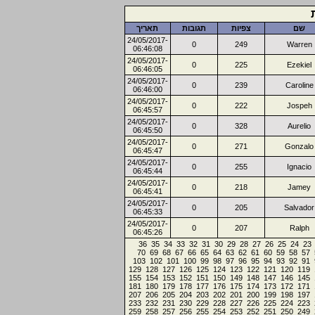
שם
צפיות
תגובות
תאריך
24/05/2017-
0
249
Warren
06:46:08
24/05/2017-
0
225
Ezekiel
06:46:05
24/05/2017-
0
239
Caroline
06:46:00
24/05/2017-
0
222
Jospeh
06:45:57
24/05/2017-
0
328
Aurelio
06:45:50
24/05/2017-
0
271
Gonzalo
06:45:47
24/05/2017-
0
255
Ignacio
06:45:44
24/05/2017-
0
218
Jamey
06:45:41
24/05/2017-
0
205
Salvador
06:45:33
24/05/2017-
0
207
Ralph
06:45:26
36
35
34
33
32
31
30
29
28
27
26
25
24
23
70
69
68
67
66
65
64
63
62
61
60
59
58
57
103
102
101
100
99
98
97
96
95
94
93
92
91
129
128
127
126
125
124
123
122
121
120
119
155
154
153
152
151
150
149
148
147
146
145
181
180
179
178
177
176
175
174
173
172
171
207
206
205
204
203
202
201
200
199
198
197
233
232
231
230
229
228
227
226
225
224
223
259
258
257
256
255
254
253
252
251
250
249